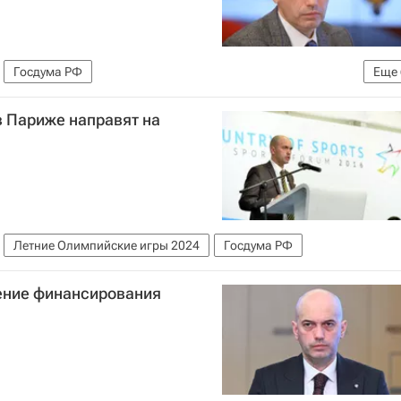
Госдума РФ
Еще
торговли РФ (Минпромторг России)
Дмитрий Свищев
 Париже направят на
дивосток
Россия
Летние Олимпийские игры 2024
Госдума РФ
ение финансирования