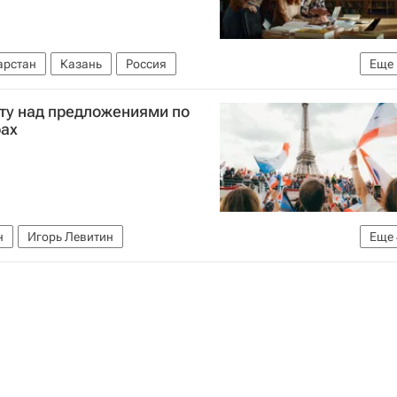
арстан
Казань
Россия
Еще
ту над предложениями по
рах
н
Игорь Левитин
Еще
итет (МОК)
Олимпийский комитет России (ОКР)
 молодежи (Росмолодежь)