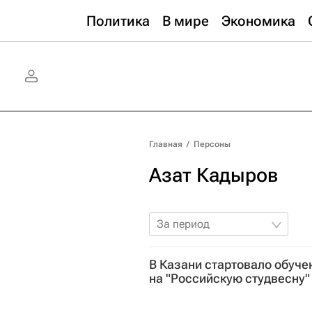
Политика
В мире
Экономика
Главная
/
Персоны
Азат Кадыров
За период
В Казани стартовало обуче
на "Российскую студвесну"