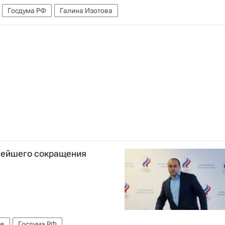
Госдума РФ
Галина Изотова
нейшего сокращения
ев
Госдума РФ