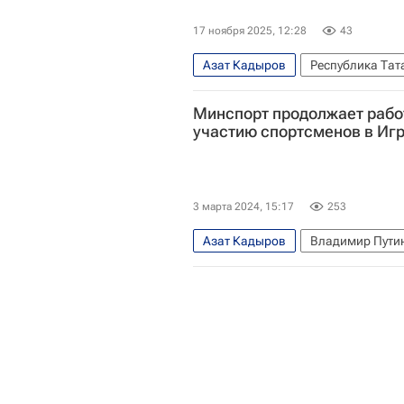
17 ноября 2025, 12:28
43
Азат Кадыров
Республика Тат
Российский союз молодежи
Минспорт продолжает рабо
участию спортсменов в Иг
3 марта 2024, 15:17
253
Азат Кадыров
Владимир Пути
Международный олимпийский ком
Федеральное агентство по делам
Летние Олимпийские игры 2024