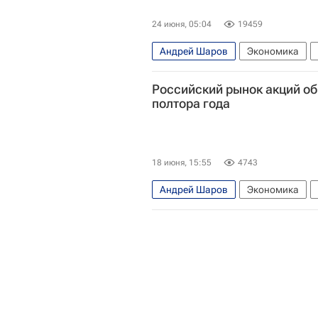
24 июня, 05:04
19459
Андрей Шаров
Экономика
В мире
Российский рынок акций о
полтора года
18 июня, 15:55
4743
Андрей Шаров
Экономика
Московская биржа
Федеральн