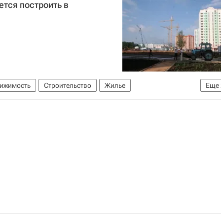
ется построить в
вижимость
Строительство
Жилье
Еще
е)
Россия