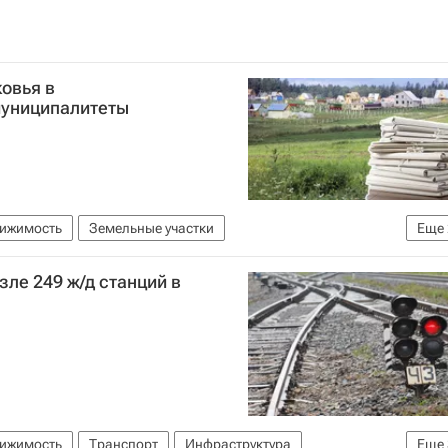
овья в
муниципалитеты
вижимость
Земельные участки
Еще
е)
Россия
зле 249 ж/д станций в
вижимость
Транспорт
Инфраструктура
Еще