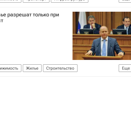
я область (Подмосковье)
Россия
ье разрешат только при
ст
вижимость
Жилье
Строительство
Еще
е)
Россия