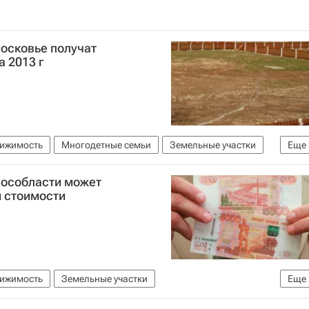
осковье получат
а 2013 г
вижимость
Многодетные семьи
Земельные участки
Еще
ми многодетных семей
Мособласти может
е)
Россия
й стоимости
вижимость
Земельные участки
Еще
е)
Россия