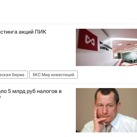
истинга акций ПИК
вская биржа
БКС Мир инвестиций
ло 5 млрд руб налогов в
у