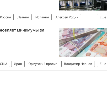
Россия
Латвия
Испания
Алексей Родин
Еще
бновляет минимумы за
США
Иран
Ормузский пролив
Владимир Чернов
Еще
ая резервная система США
М.Видео
Brent