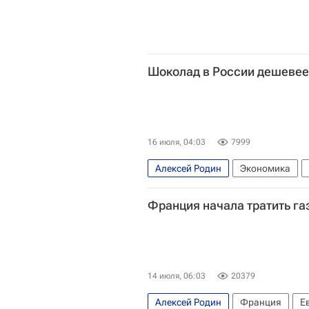
Шоколад в России дешевее
16 июля, 04:03
7999
Алексей Родин
Экономика
Федеральная служба государствен
Франция начала тратить га
14 июля, 06:03
20379
Алексей Родин
Франция
Е