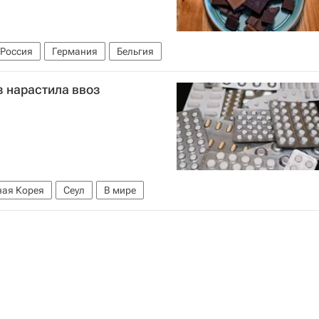
Россия
Германия
Бельгия
з нарастила ввоз
ая Корея
Сеул
В мире