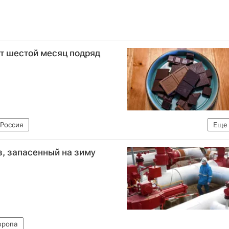
т шестой месяц подряд
Россия
Еще
ной статистики (Росстат)
з, запасенный на зиму
вропа