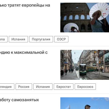
ько тратят европейцы на
опа
Испания
Португалия
ОЭСР
ндию к максимальной с
ляндия
Россия
Испания
Евростат
Евросоюз
работу самозанятых