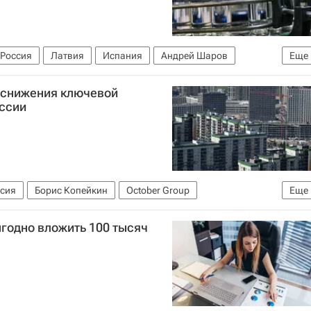
Россия
Латвия
Испания
Андрей Шаров
Еще
 снижения ключевой
оссии
сия
Борис Копейкин
October Group
Еще
ыгодно вложить 100 тысяч