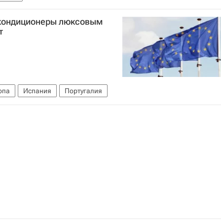
 кондиционеры люксовым
т
опа
Испания
Португалия