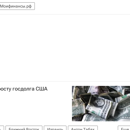
Моифинансы.рф
росту госдолга США
А
Ближний Восток
Израиль
Антон Табах
Еще