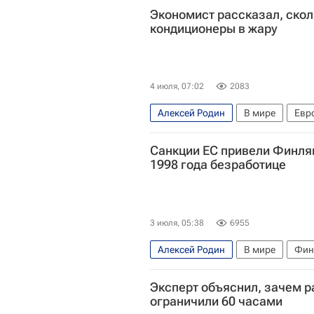
Экономист рассказал, скол
кондиционеры в жару
4 июля, 07:02
2083
Алексей Родин
В мире
Евр
Санкции ЕС привели Финля
1998 года безработице
3 июля, 05:38
6955
Алексей Родин
В мире
Фин
Эксперт объяснил, зачем 
ограничили 60 часами