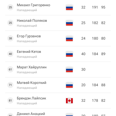
Михаил Григоренко
32
191
95
25
Нападающий
Николай Поляков
25
182
82
25
Нападающий
Егор Гурзанов
24
180
80
38
Нападающий
Евгений Кетов
40
184
89
40
Нападающий
Марат Хайруллин
30
61
Нападающий
Матвей Короткий
20
184
88
71
Нападающий
Брендэн Лайпсик
32
178
82
81
Нападающий
Даниил Анацкий