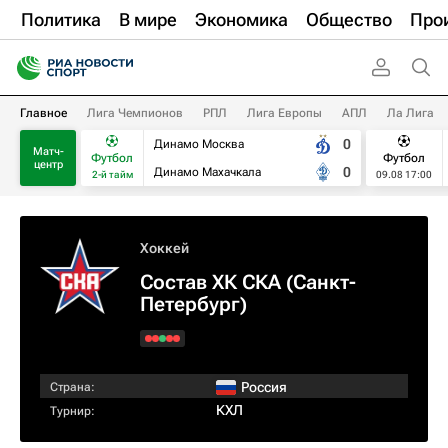
Политика
В мире
Экономика
Общество
Про
Главное
Лига Чемпионов
РПЛ
Лига Европы
АПЛ
Ла Лига
0
Динамо Москва
Матч-
Футбол
Футбол
центр
0
Динамо Махачкала
2-й тайм
09.08 17:00
Хоккей
Состав ХК СКА (Санкт-
Петербург)
Россия
Страна:
КХЛ
Турнир: