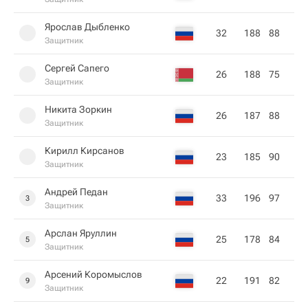
Ярослав Дыбленко
32
188
88
Защитник
Сергей Сапего
26
188
75
Защитник
Никита Зоркин
26
187
88
Защитник
Кирилл Кирсанов
23
185
90
Защитник
Андрей Педан
33
196
97
3
Защитник
Арслан Яруллин
25
178
84
5
Защитник
Арсений Коромыслов
22
191
82
9
Защитник