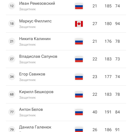
Иван Ремезовский
21
185
74
12
Защитник
Маркус Филлипс
27
180
94
18
Защитник
Никита Калинин
21
176
78
21
Защитник
Владислав Сапунов
22
183
73
27
Защитник
Егор Савиков
23
177
74
34
Защитник
Кирилл Бешкоров
22
183
78
68
Защитник
Антон Белов
40
191
84
77
Защитник
Данила Галенюк
26
186
91
79