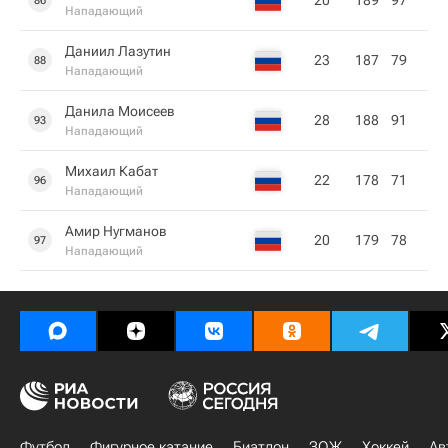
20
189
97
86
Нападающий
Даниил Лазутин
23
187
79
88
Нападающий
Данила Моисеев
28
188
91
93
Нападающий
Михаил Кабат
22
178
71
96
Нападающий
Амир Нугманов
20
179
78
97
Нападающий
Футбол
Фигурное катание
Биатлон
ЗОЖ
Хоккей
Ав