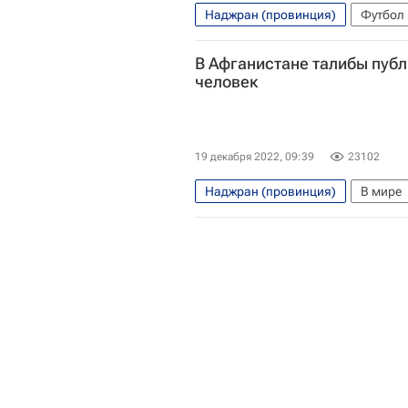
Наджран (провинция)
Футбол
Криштиану Роналду
Марцел
В Афганистане талибы публ
Аль-Наср
человек
19 декабря 2022, 09:39
23102
Наджран (провинция)
В мире
Талибан
ООН
Капис