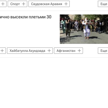
Спорт
Саудовская Аравия
Еще
о Брозович
Аль-Фейха
Аль-Фатех
ично высекли плетьми 30
Хайбатулла Ахундзада
Афганистан
Еще
а