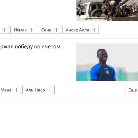
Йемен
Сана
Ансар Алла
ержал победу со счетом
 Мане
Аль-Наср
Еще