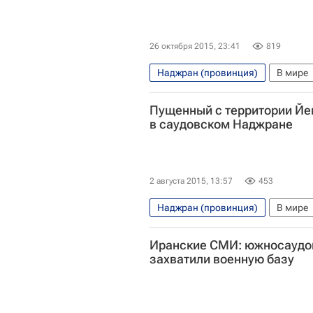
26 октября 2015, 23:41
819
Наджран (провинция)
В мире
Исламское государство*
Пущенный с территории Йе
в саудовском Наджране
2 августа 2015, 13:57
453
Наджран (провинция)
В мире
Весь мир
Иранские СМИ: южносаудо
захватили военную базу