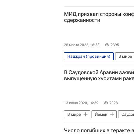
МИД призвал стороны конф
сдержанности
28 марта 2022, 18:53
2395
Наджран (провинция)
В мире
Персидский залив
В Саудовской Аравии заяви
Министерство иностранных дел 
выпущенную хуситами раке
Саудовская Аравия
Йемен
13 июня 2020, 16:39
7028
В мире
Йемен
Саудо
Число погибших в теракте 