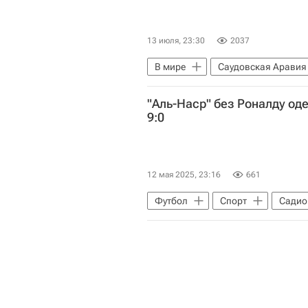
13 июля, 23:30
2037
В мире
Саудовская Аравия
"Аль-Наср" без Роналду од
9:0
12 мая 2025, 23:16
661
Футбол
Спорт
Садио
Саудовская Про лига 2025/2026