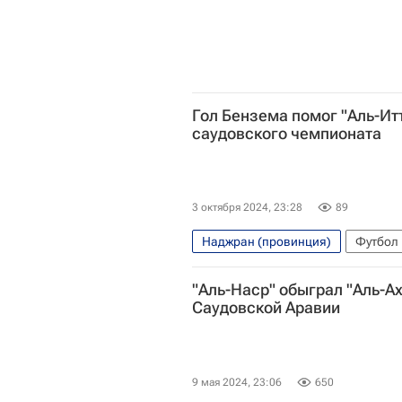
Гол Бензема помог "Аль-Ит
саудовского чемпионата
3 октября 2024, 23:28
89
Наджран (провинция)
Футбол
Уссем Ауар
Карим Бензема
"Аль-Наср" обыграл "Аль-А
Саудовская Про лига 2025/2026
Саудовской Аравии
9 мая 2024, 23:06
650