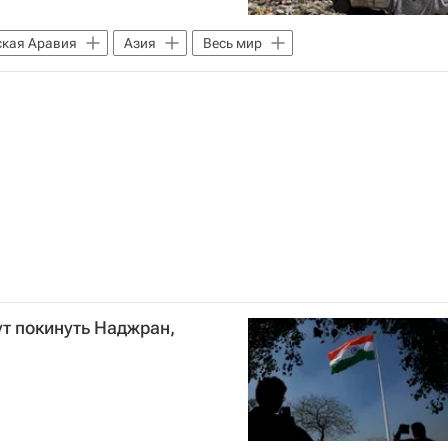
ская Аравия
Азия
Весь мир
ут покинуть Наджран,