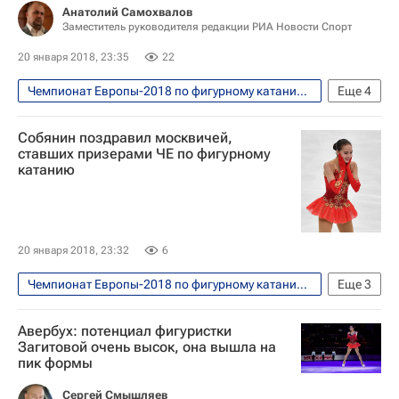
Анатолий Самохвалов
Заместитель руководителя редакции РИА Новости Спорт
20 января 2018, 23:35
22
Чемпионат Европы-2018 по фигурному катанию, Москва, 15-21 января
Еще
4
Фигурное катание
Спорт
Собянин поздравил москвичей,
Чемпионат Европы по фигурному катанию
ставших призерами ЧЕ по фигурному
катанию
Евгения Медведева
20 января 2018, 23:32
6
Чемпионат Европы-2018 по фигурному катанию, Москва, 15-21 января
Еще
3
Фигурное катание
Спорт
Авербух: потенциал фигуристки
Чемпионат Европы по фигурному катанию
Загитовой очень высок, она вышла на
пик формы
Сергей Смышляев