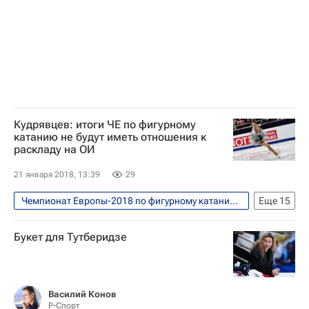
Алина Загитова
Евгения Медведева
Кудрявцев: итоги ЧЕ по фигурному
катанию не будут иметь отношения к
раскладу на ОИ
21 января 2018, 13:39
29
Чемпионат Европы-2018 по фигурному катанию, Москва, 15-21 января
Еще
15
Фигурное катание - Пхенчхан 2018
Букет для Тутберидзе
Олимпийские игры
Спорт
Фигурное катание
Пхенчхан 2018
Новости - Пхенчхан 2018
Василий Конов
Р-Спорт
Сборная России - Пхенчхан 2018