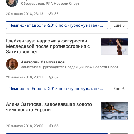
Обозреватель РИА Новости Спорт
20 января 2018, 23:18
33
Чемпионат Европы-2018 по фигурному катанию, Москва, 15-21 января
Еще
5
Фигурное катание
Спорт
Глейхенгауз: надлома у фигуристки
Илья Авербух
Медведевой после противостояния с
Загитовой нет
Чемпионат Европы по фигурному катанию
Алина Загитова
Анатолий Самохвалов
Заместитель руководителя редакции РИА Новости Спорт
20 января 2018, 23:11
57
Чемпионат Европы-2018 по фигурному катанию, Москва, 15-21 января
Еще
6
Фигурное катание
Спорт
Алина Загитова, завоевавшая золото
Даниил Глейхенгауз
чемпионата Европы
Чемпионат Европы по фигурному катанию
Алина Загитова
Евгения Медведева
20 января 2018, 23:00
65