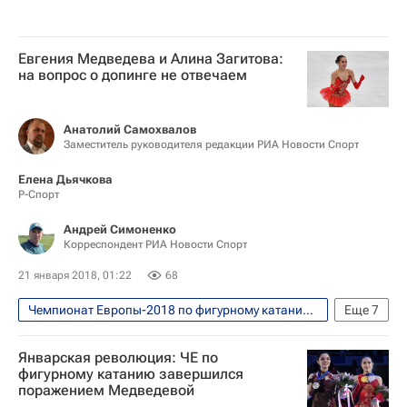
Евгения Медведева и Алина Загитова:
на вопрос о допинге не отвечаем
Анатолий Самохвалов
Заместитель руководителя редакции РИА Новости Спорт
Елена Дьячкова
Р-Спорт
Андрей Симоненко
Корреспондент РИА Новости Спорт
21 января 2018, 01:22
68
Чемпионат Европы-2018 по фигурному катанию, Москва, 15-21 января
Еще
7
Интервью - Авторы
Аналитика
Январская революция: ЧЕ по
Фигурное катание
Спорт
фигурному катанию завершился
поражением Медведевой
Чемпионат Европы по фигурному катанию