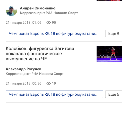
Алина Загитова
Евгения Медведева
Андрей Симоненко
Корреспондент РИА Новости Спорт
21 января 2018, 01:06
90
Чемпионат Европы-2018 по фигурному катанию, Москва, 15-21 января
Еще
9
Фигурное катание
Спорт
Колобков: фигуристка Загитова
Чемпионат Европы по фигурному катанию
показала фантастическое
выступление на ЧЕ
Алина Загитова
Дмитрий Алиев
Евгения Медведева
Каролина Костнер
Александр Рогулев
Корреспондент РИА Новости Спорт
Дмитрий Соловьёв
Екатерина Боброва
21 января 2018, 00:36
19
Чемпионат Европы-2018 по фигурному катанию, Москва, 15-21 января
Еще
6
Фигурное катание
Спорт
Павел Колобков
Чемпионат Европы по фигурному катанию