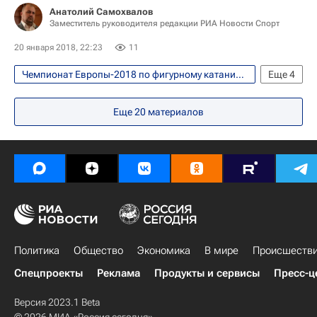
Евгения Медведева
Мария Сотскова
Анатолий Самохвалов
Заместитель руководителя редакции РИА Новости Спорт
Анна Погорилая
Мао Асада
20 января 2018, 22:23
11
Серафима Саханович
Ким Юна
Чемпионат Европы-2018 по фигурному катанию, Москва, 15-21 января
Еще
4
Елена Радионова
Фигурное катание
Спорт
Еще
20
материалов
Чемпионат Европы по фигурному катанию
Мария Сотскова
Политика
Общество
Экономика
В мире
Происшеств
Спецпроекты
Реклама
Продукты и сервисы
Пресс-ц
Версия 2023.1 Beta