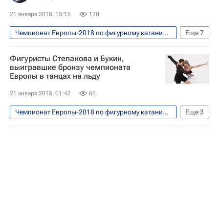
Виктор Кудрявцев
21 января 2018, 13:15
170
Зимние Олимпийские игры 2018
Чемпионат Европы-2018 по фигурному катанию, Москва, 15-21 января
Еще
7
Чемпионат Европы по фигурному катанию
Блог Василия Конова - Блоги
Блоги
Фигуристы Степанова и Букин,
Россия на Олимпиаде 2018
Россия
Этери Тутберидзе
выигравшие бронзу чемпионата
Алина Загитова
Дмитрий Алиев
Европы в танцах на льду
Чемпионат Европы по фигурному катанию
Евгения Медведева
Алина Загитова
Евгения Медведева
21 января 2018, 01:42
60
Анна Погорилая
Чемпионат Европы-2018 по фигурному катанию, Москва, 15-21 января
Еще
3
Фигурное катание
Спорт
Чемпионат Европы по фигурному катанию