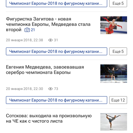
Чемпионат Европы-2018 по фигурному катанию, Москва, 15-21 января
Еще
5
Фигурное катание
Спорт
Фигуристка Загитова - новая
Этери Тутберидзе
чемпионка Европы, Медведева стала
второй
21
Чемпионат Европы по фигурному катанию
Алина Загитова
20 января 2018, 22:38
31
Чемпионат Европы-2018 по фигурному катанию, Москва, 15-21 января
Еще
5
Фото
Фигурное катание
Спорт
Евгения Медведева, завоевавшая
Чемпионат Европы по фигурному катанию
серебро чемпионата Европы
Алина Загитова
20 января 2018, 22:30
73
Чемпионат Европы-2018 по фигурному катанию, Москва, 15-21 января
Еще
12
Фигурное катание
Спорт
Сотскова: выходила на произвольную
Этери Тутберидзе
Илья Авербух
на ЧЕ как с чистого листа
Чемпионат Европы по фигурному катанию