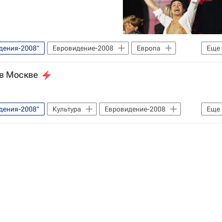
дения-2008"
Евровидение-2008
Европа
Еще
ма Билан (Виктор Белан)
Яна Рудковская
 в Москве
дения-2008"
Культура
Евровидение-2008
Еще
Москве