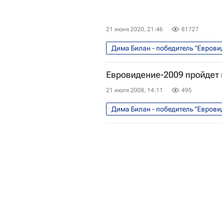
21 июня 2020, 21:46
81727
Дима Билан - победитель "Еврови
Греция
Исландия
Ди
Евровидение-2009 пройдет
Ани Лорак
Культура
21 июля 2008, 14:11
495
Дима Билан - победитель "Еврови
"Евровидение-2009" состоится в 