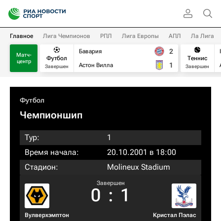
Главное
Лига Чемпионов
РПЛ
Лига Европы
АПЛ
Ла Лига
2
Бавария
Матч-
Футбол
Теннис
центр
1
Астон Вилла
Завершен
Завершен
Футбол
Чемпионшип
Тур:
1
Время начала:
20.10.2001 в 18:00
Стадион:
Molineux Stadium
Завершен
0
:
1
Вулверхэмптон
Кристал Пэлас