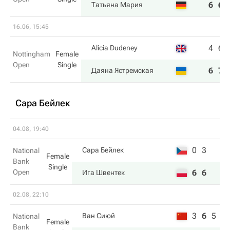
6
6
Татьяна Мария
16.06, 15:45
4
6
Alicia Dudeney
Nottingham
Female
Open
Single
6
7
Даяна Ястремская
Сара Бейлек
04.08, 19:40
0
3
Сара Бейлек
National
Female
Bank
Single
Open
6
6
Ига Швентек
02.08, 22:10
3
6
5
Ван Сиюй
National
Female
Bank