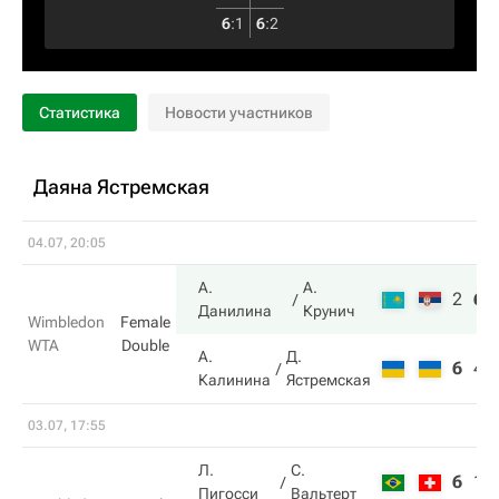
6
:
1
6
:
2
Статистика
Новости участников
Даяна Ястремская
04.07, 20:05
А.
А.
2
6
Данилина
Крунич
Wimbledon
Female
WTA
Double
А.
Д.
6
4
Калинина
Ястремская
03.07, 17:55
Л.
С.
6
1
Пигосси
Вальтерт