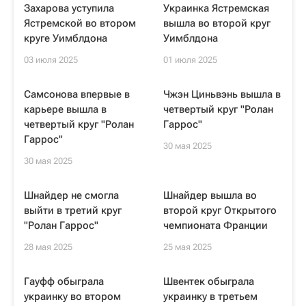
Захарова уступила
Украинка Ястремская
Ястремской во втором
вышла во второй круг
круге Уимблдона
Уимблдона
03 июля 2025
01 июля 2025
Самсонова впервые в
Чжэн Циньвэнь вышла в
карьере вышла в
четвертый круг "Ролан
четвертый круг "Ролан
Гаррос"
Гаррос"
30 мая 2025
30 мая 2025
Шнайдер не смогла
Шнайдер вышла во
выйти в третий круг
второй круг Открытого
"Ролан Гаррос"
чемпионата Франции
28 мая 2025
25 мая 2025
Гауфф обыграла
Швентек обыграла
украинку во втором
украинку в третьем