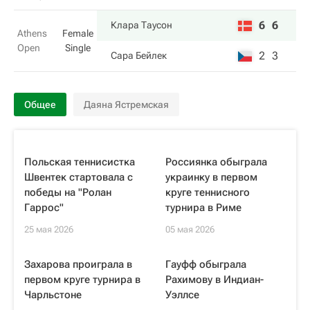
6
6
Клара Таусон
Athens
Female
Open
Single
2
3
Сара Бейлек
Общее
Даяна Ястремская
Польская теннисистка
Россиянка обыграла
Швентек стартовала с
украинку в первом
победы на "Ролан
круге теннисного
Гаррос"
турнира в Риме
25 мая 2026
05 мая 2026
Захарова проиграла в
Гауфф обыграла
первом круге турнира в
Рахимову в Индиан-
Чарльстоне
Уэллсе