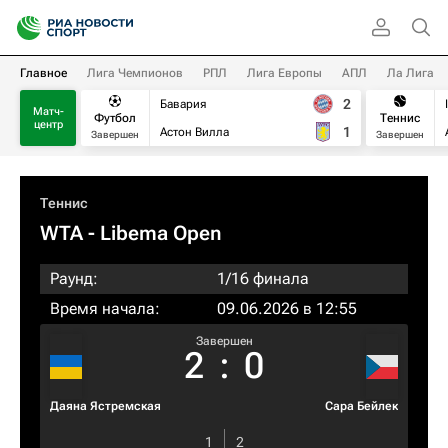
Главное
Лига Чемпионов
РПЛ
Лига Европы
АПЛ
Ла Лига
2
Бавария
Матч-
Футбол
Теннис
центр
1
Астон Вилла
Завершен
Завершен
Теннис
WTA
- Libema Open
Раунд:
1/16 финала
Время начала:
09.06.2026 в 12:55
Завершен
2
:
0
Даяна Ястремская
Сара Бейлек
1
2