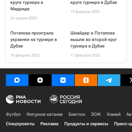
круге турнира в
круге турнира в Дубае
Мадриде
19 февраля 2025
24 апреля 2025
Потапова проиграла
Шнайдер и Потапова
украинке на турнире в
вышли во второй круг
Дубае
турнира в Дубае
18 февраля 2025
17 февраля 2025
Футбол
Фигурное катание
Биатлон
ЗОЖ
Хоккей
Ав
Спецпроекты
Реклама
Продукты и сервисы
Пресс-ц