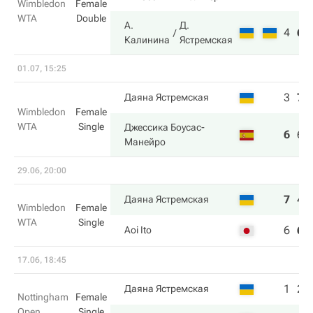
Wimbledon
Female
WTA
Double
А.
Д.
4
6
Калинина
Ястремская
01.07, 15:25
3
7
Даяна Ястремская
Wimbledon
Female
WTA
Single
Джессика Боусас-
6
6
Манейро
29.06, 20:00
7
4
Даяна Ястремская
Wimbledon
Female
WTA
Single
6
6
Aoi Ito
17.06, 18:45
1
2
Даяна Ястремская
Nottingham
Female
Open
Single