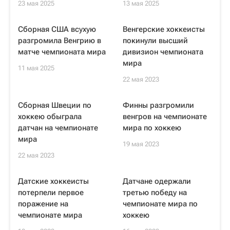
23 мая 2025
13 мая 2025
Сборная США всухую
Венгерские хоккеисты
разгромила Венгрию в
покинули высший
матче чемпионата мира
дивизион чемпионата
мира
11 мая 2025
22 мая 2023
Сборная Швеции по
Финны разгромили
хоккею обыграла
венгров на чемпионате
датчан на чемпионате
мира по хоккею
мира
19 мая 2023
22 мая 2023
Датские хоккеисты
Датчане одержали
потерпели первое
третью победу на
поражение на
чемпионате мира по
чемпионате мира
хоккею