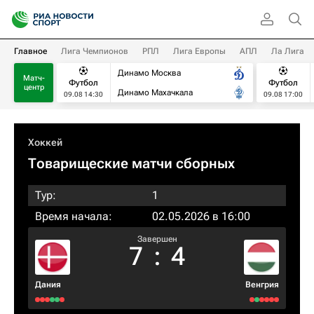
Главное
Лига Чемпионов
РПЛ
Лига Европы
АПЛ
Ла Лига
Динамо Москва
Матч-
Футбол
Футбол
центр
Динамо Махачкала
09.08 14:30
09.08 17:00
Хоккей
Товарищеские матчи сборных
Тур:
1
Время начала:
02.05.2026 в 16:00
Завершен
7
:
4
Дания
Венгрия