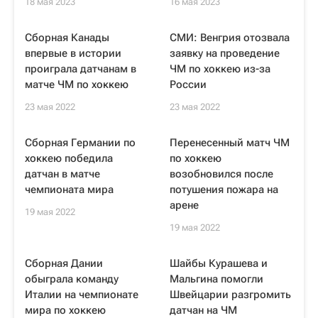
18 мая 2023
16 мая 2023
Сборная Канады
СМИ: Венгрия отозвала
впервые в истории
заявку на проведение
проиграла датчанам в
ЧМ по хоккею из-за
матче ЧМ по хоккею
России
23 мая 2022
23 мая 2022
Сборная Германии по
Перенесенный матч ЧМ
хоккею победила
по хоккею
датчан в матче
возобновился после
чемпионата мира
потушения пожара на
арене
19 мая 2022
19 мая 2022
Сборная Дании
Шайбы Курашева и
обыграла команду
Мальгина помогли
Италии на чемпионате
Швейцарии разгромить
мира по хоккею
датчан на ЧМ