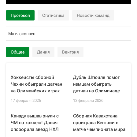
Протокол
Статистика
Новости команд
Матч окончен
Общее
Дания
Венгрия
Хоккеисты сборной
Дубль Штюцле помог
Чехии обыграли датчан
немцам обыграть
на Олимпийских играх
датчан на Олимпиаде
17 февраля 2026
13 февраля 2026
Канаду вышвырнули с
Сборная Казахстана
ЧМ по хоккею! Дания
проиграла Венгрии в
опозорила звезд НХЛ
матче чемпионата мира