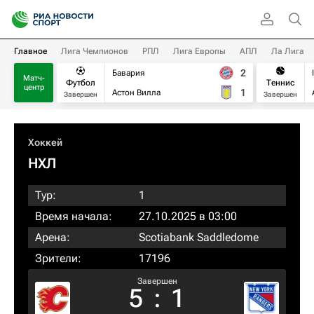
Главное
Лига Чемпионов
РПЛ
Лига Европы
АПЛ
Ла Лига
2
Бавария
Матч-
Футбол
Теннис
центр
1
Астон Вилла
Завершен
Завершен
Хоккей
НХЛ
Тур:
1
Время начала:
27.10.2025 в 03:00
Арена:
Scotiabank Saddledome
Зрители:
17196
Завершен
5
:
1