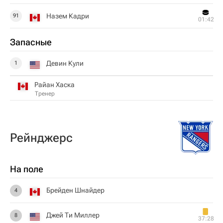
Назем Кадри
91
01:42
Запасные
Девин Кули
1
Райан Хаска
Тренер
Рейнджерс
На поле
Брейден Шнайдер
4
Джей Ти Миллер
8
37:28