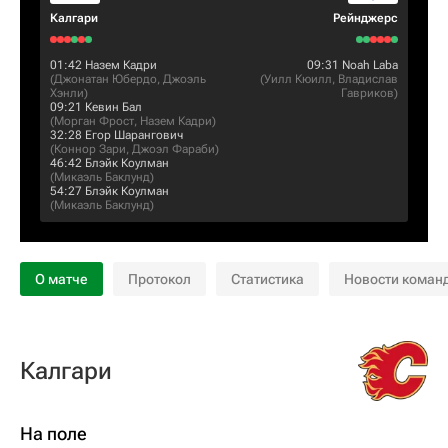
Калгари
Рейнджерс
01:42
Назем Кадри
09:31
Noah Laba
(
Джонатан Юбердо
,
Джоэль
(
Уилл Кюилл
,
Владислав
Хэнли
)
Гавриков
)
09:21
Кевин Бал
(
Морган Фрост
,
Назем Кадри
)
32:28
Егор Шарангович
(
Коннор Зари
,
Джоэл Фараби
)
46:42
Блэйк Коулман
(
Микаэль Баклунд
)
54:27
Блэйк Коулман
(
Микаэль Баклунд
)
О матче
Протокол
Статистика
Новости коман
Калгари
На поле