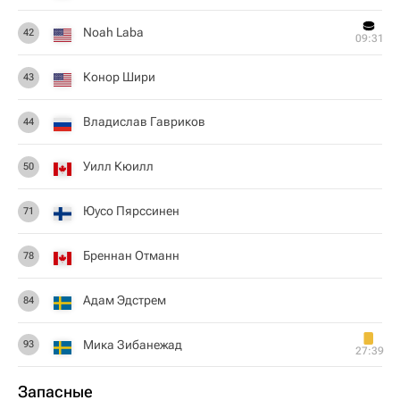
Noah Laba
42
09:31
Конор Шири
43
Владислав Гавриков
44
Уилл Кюилл
50
Юусо Пярссинен
71
Бреннан Отманн
78
Адам Эдстрем
84
Мика Зибанежад
93
27:39
Запасные