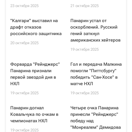
23 октября 2025
21 октября 2025
"Калгари" выставил на
Панарин устал от
драфт отказов
оскорблений. Русский
российского защитника
гений заткнул
американских хейтеров
20 октября 2025
19 октября 2025
Форварда "Рейнджерс"
Гол и передача Малкина
Панарина признали
помогли "Питтсбургу"
первой звездой дня в
победить "Сан-Хосе" в
НХЛ
матче НХЛ
19 октября 2025
19 октября 2025
Панарин догнал
Четыре очка Панарина
Ковальчука по очкам в
принесли "Рейнджерс"
чемпионатах НХЛ
победу над
"Монреалем" Демидова
19 октября 2025