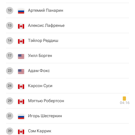
Артемий Панарин
10
Алексис Лафренье
13
Тэйлор Реддиш
14
Уилл Борген
17
Адам Фокс
23
Карсон Суси
24
Мэттью Робертсон
29
04:16
Игорь Шестеркин
31
Сэм Каррик
39