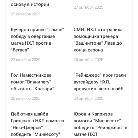
основу в истории
27 октября 2025
27 октября 2025
Кучеров принес "Тампе"
СМИ: НХЛ отстранила
победу в овертайме
помощника тренера
матча НХЛ против
"Вашингтона" Лава до
"Вегаса"
конца сезона
27 октября 2025
26 октября 2025
Гол Наместникова
"Рейнджерс" проиграли
помог "Виннипегу"
аутсайдеру НХЛ,
обыграть "Калгари"
пропустив шесть шайб
25 октября 2025
24 октября 2025
Дебютная шайба
Юров и Капризов
Грицюка в НХЛ помогла
помогли "Миннесоте"
"Нью-Джерси"
победить "Рейнджерс" в
победить "Миннесоту"
матче НХЛ