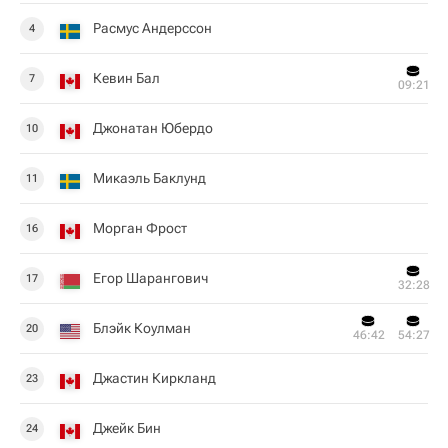
Расмус Андерссон
4
Кевин Бал
7
09:21
Джонатан Юбердо
10
Микаэль Баклунд
11
Морган Фрост
16
Егор Шарангович
17
32:28
Блэйк Коулман
20
46:42
54:27
Джастин Киркланд
23
Джейк Бин
24