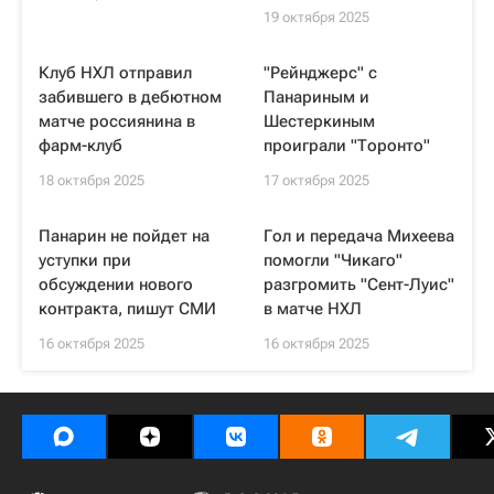
19 октября 2025
Клуб НХЛ отправил
"Рейнджерс" с
забившего в дебютном
Панариным и
матче россиянина в
Шестеркиным
фарм-клуб
проиграли "Торонто"
18 октября 2025
17 октября 2025
Панарин не пойдет на
Гол и передача Михеева
уступки при
помогли "Чикаго"
обсуждении нового
разгромить "Сент-Луис"
контракта, пишут СМИ
в матче НХЛ
16 октября 2025
16 октября 2025