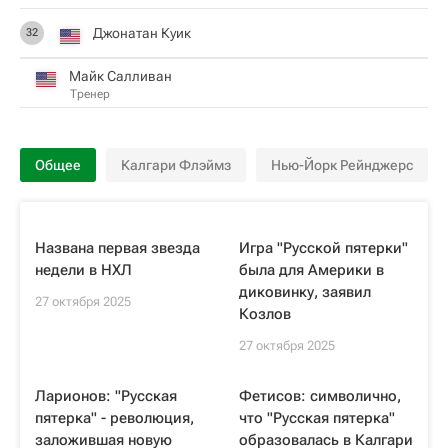
Джонатан Куик
32
Майк Салливан
Тренер
Общее
Калгари Флэймз
Нью-Йорк Рейнджерс
Названа первая звезда
Игра "Русской пятерки"
недели в НХЛ
была для Америки в
диковинку, заявил
27 октября 2025
Козлов
27 октября 2025
Ларионов: "Русская
Фетисов: символично,
пятерка" - революция,
что "Русская пятерка"
заложившая новую
образовалась в Калгари