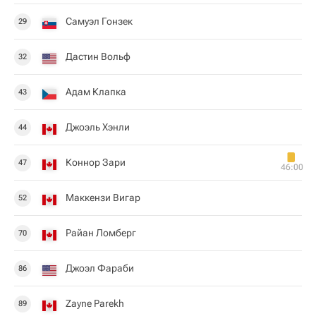
Самуэл Гонзек
29
Дастин Вольф
32
Адам Клапка
43
Джоэль Хэнли
44
Коннор Зари
47
46:00
Маккензи Вигар
52
Райан Ломберг
70
Джоэл Фараби
86
Zayne Parekh
89