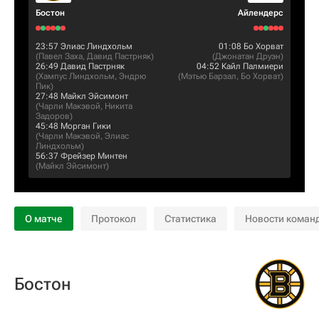
Бостон
Айлендерс
23:57
Элиас Линдхольм
01:08
Бо Хорват
(
Павел Заха
,
Давид Пастрняк
)
(
Джонатан Друэн
)
26:49
Давид Пастрняк
04:52
Кайл Палмиери
(
Хампус Линдхольм
,
Эндрю
(
Мэтью Барзал
,
Бо Хорват
)
Пик
)
27:48
Майкл Эйсимонт
(
Чарли Макэвой
,
Никита
Задоров
)
45:48
Морган Гики
(
Чарли Макэвой
,
Элиас
Линдхольм
)
56:37
Фрейзер Минтен
(
Майкл Эйсимонт
)
О матче
Протокол
Статистика
Новости коман
Бостон