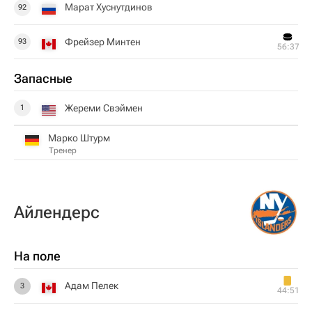
Марат Хуснутдинов
92
Фрейзер Минтен
93
56:37
Запасные
Жереми Свэймен
1
Марко Штурм
Тренер
Айлендерс
На поле
Адам Пелек
3
44:51