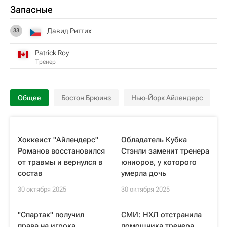
Запасные
Давид Риттих
33
Patrick Roy
Тренер
Общее
Бостон Брюинз
Нью-Йорк Айлендерс
Хоккеист "Айлендерс"
Обладатель Кубка
Романов восстановился
Стэнли заменит тренера
от травмы и вернулся в
юниоров, у которого
состав
умерла дочь
30 октября 2025
30 октября 2025
"Спартак" получил
СМИ: НХЛ отстранила
права на игрока
помощника тренера