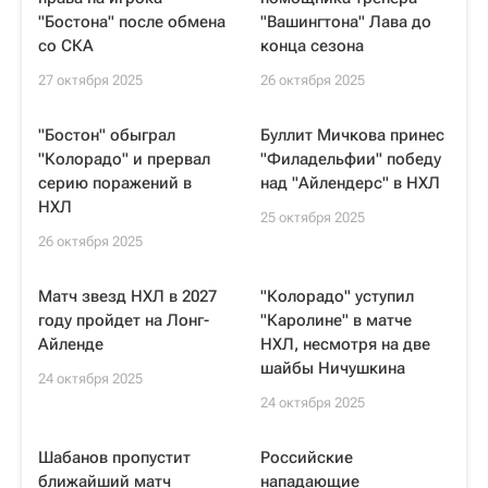
"Бостона" после обмена
"Вашингтона" Лава до
со СКА
конца сезона
27 октября 2025
26 октября 2025
"Бостон" обыграл
Буллит Мичкова принес
"Колорадо" и прервал
"Филадельфии" победу
серию поражений в
над "Айлендерс" в НХЛ
НХЛ
25 октября 2025
26 октября 2025
Матч звезд НХЛ в 2027
"Колорадо" уступил
году пройдет на Лонг-
"Каролине" в матче
Айленде
НХЛ, несмотря на две
шайбы Ничушкина
24 октября 2025
24 октября 2025
Шабанов пропустит
Российские
ближайший матч
нападающие