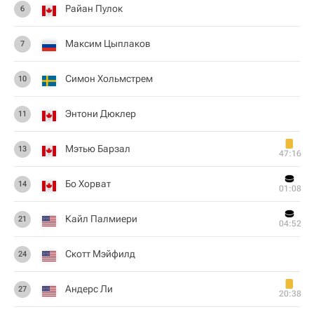
Райан Пулок
6
Максим Цыплаков
7
Симон Хольмстрем
10
Энтони Дюклер
11
Мэтью Барзал
13
47:16
Бо Хорват
14
01:08
Кайл Палмиери
21
04:52
Скотт Мэйфилд
24
Андерс Ли
27
20:38