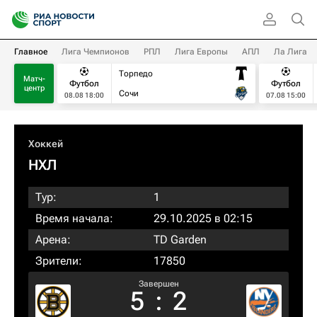
Главное
Лига Чемпионов
РПЛ
Лига Европы
АПЛ
Ла Лига
Торпедо
Матч-
Футбол
Футбол
центр
Сочи
08.08 18:00
07.08 15:00
Хоккей
НХЛ
Тур:
1
Время начала:
29.10.2025 в 02:15
Арена:
TD Garden
Зрители:
17850
Завершен
5
:
2