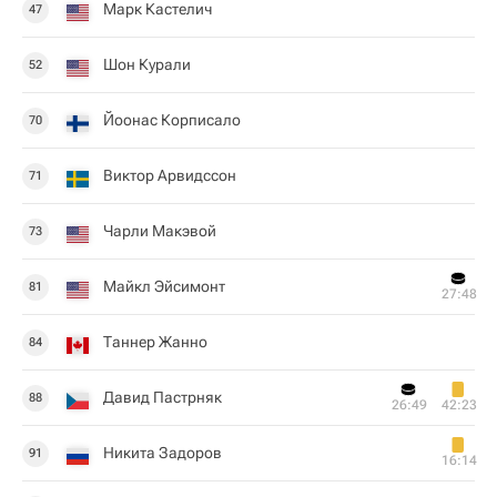
Марк Кастелич
47
Шон Курали
52
Йоонас Корписало
70
Виктор Арвидссон
71
Чарли Макэвой
73
Майкл Эйсимонт
81
27:48
Таннер Жанно
84
Давид Пастрняк
88
26:49
42:23
Никита Задоров
91
16:14