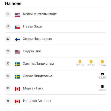
На поле
Кейси Миттельштадт
11
Павел Заха
18
Хенри Йокихарью
20
Эндрю Пик
26
Хампус Линдхольм
27
37:09
37:09
51:47
Элиас Линдхольм
28
23:57
Морган Гики
39
45:48
Йонатан Аспирот
45