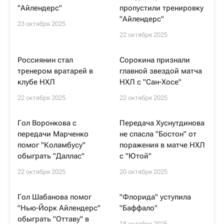
"Айлендерс"
пропустили тренировку
"Айлендерс"
23 октября 2025
22 октября 2025
Россиянин стал
Сорокина признали
тренером вратарей в
главной звездой матча
клубе НХЛ
НХЛ с "Сан-Хосе"
22 октября 2025
22 октября 2025
Гол Воронкова с
Передача Хуснутдинова
передачи Марченко
не спасла "Бостон" от
помог "Коламбусу"
поражения в матче НХЛ
обыграть "Даллас"
с "Ютой"
22 октября 2025
20 октября 2025
Гол Шабанова помог
"Флорида" уступила
"Нью-Йорк Айлендерс"
"Баффало"
обыграть "Оттаву" в
18 октября 2025