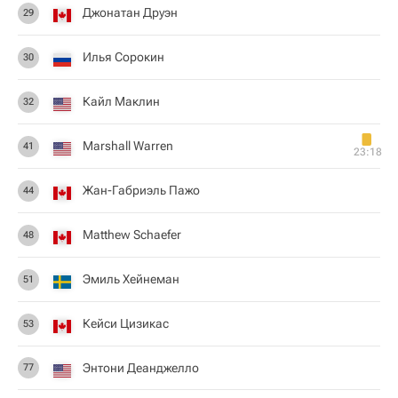
Джонатан Друэн
29
Илья Сорокин
30
Кайл Маклин
32
Marshall Warren
41
23:18
Жан-Габриэль Пажо
44
Matthew Schaefer
48
Эмиль Хейнеман
51
Кейси Цизикас
53
Энтони Деанджелло
77