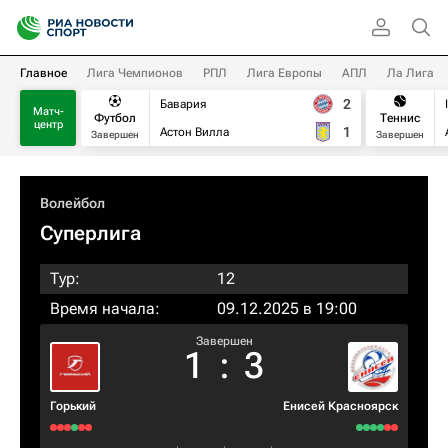
Главное
Лига Чемпионов
РПЛ
Лига Европы
АПЛ
Ла Лига
2
Бавария
Матч-
Футбол
Теннис
центр
1
Астон Вилла
Завершен
Завершен
Волейбол
Суперлига
Тур:
12
Время начала:
09.12.2025 в 19:00
Завершен
1
:
3
Горький
Енисей Красноярск