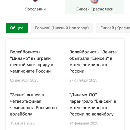
Ярославич
Енисей Красноярск
Общее
Горький (Нижний Новгород)
Енисей (Красно
Волейболисты
Волейболисты "Зенита"
"Динамо" выиграли
обыграли "Енисей" в
шестой матч кряду в
матче чемпионата
чемпионате России
России
02 декабря 2025
27 октября 2025
"Зенит" вышел в
"Динамо-ЛО"
четвертьфинал
переиграло "Енисей" в
чемпионата России по
матче чемпионата
волейболу
России по волейболу
15 марта 2025
14 февраля 2025