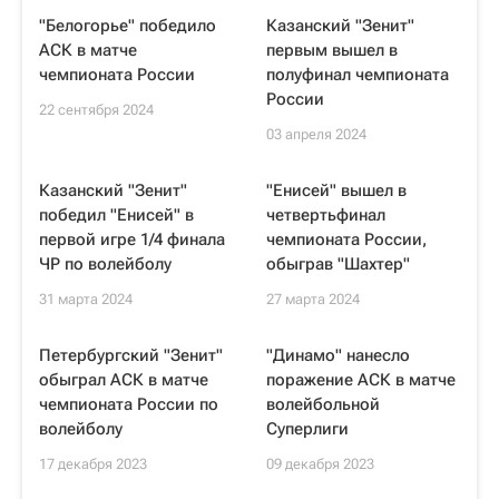
"Белогорье" победило
Казанский "Зенит"
АСК в матче
первым вышел в
чемпионата России
полуфинал чемпионата
России
22 сентября 2024
03 апреля 2024
Казанский "Зенит"
"Енисей" вышел в
победил "Енисей" в
четвертьфинал
первой игре 1/4 финала
чемпионата России,
ЧР по волейболу
обыграв "Шахтер"
31 марта 2024
27 марта 2024
Петербургский "Зенит"
"Динамо" нанесло
обыграл АСК в матче
поражение АСК в матче
чемпионата России по
волейбольной
волейболу
Суперлиги
17 декабря 2023
09 декабря 2023