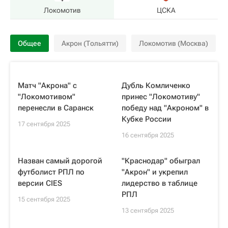
Локомотив
ЦСКА
Общее
Акрон (Тольятти)
Локомотив (Москва)
Матч "Акрона" с
Дубль Комличенко
"Локомотивом"
принес "Локомотиву"
перенесли в Саранск
победу над "Акроном" в
Кубке России
17 сентября 2025
16 сентября 2025
Назван самый дорогой
"Краснодар" обыграл
футболист РПЛ по
"Акрон" и укрепил
версии CIES
лидерство в таблице
РПЛ
15 сентября 2025
13 сентября 2025