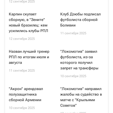
12 сентября 2025
Карпин скупает
Клуб Дзюбы подписал
сборную, в "Зените"
футболиста сборной
новый бразилец: кем
Боливии
усилились клубы РПЛ
11 сентября 2025
12 сентября 2025
Назван лучший тренер
"Локомотив" заявил
РПЛ по итогам июля и
футболиста, из-за
августа
которого получил
запрет на трансферы
11 сентября 2025
10 сентября 2025
"Акрон" арендовал
"Локомотив" направил
полузащитника
жалобы на судейство в
сборной Армении
матче с "Крыльями
Советов"
10 сентября 2025