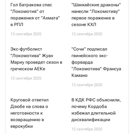
Гол Батракова спас
"Шанхайские драконы"
"Локомотив" от
нанесли "Локомотиву"
поражения от "Ахмата"
первое поражение в
в РПЛ
сезоне КХЛ
13 сентября 2025
12 сентября 2025
Экс-футболист
"Сочи" подписал
"Локомотива" Жуан
гвинейского экс-
Мариу проведет сезон в
форварда
греческом АЕКе
"Локомотива" Франсуа
Камано
12 сентября 2025
12 сентября 2025
Круговой ответил
В КДК РФС объяснили,
Дзюбе на слова о
почему Кордоба
неготовности к
избежал длительной
возвращению в
дисквалификации
еврокубки
12 сентября 2025