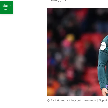
Матч-
центр
© РИА Новости / Алексей Филиппов
Перейт