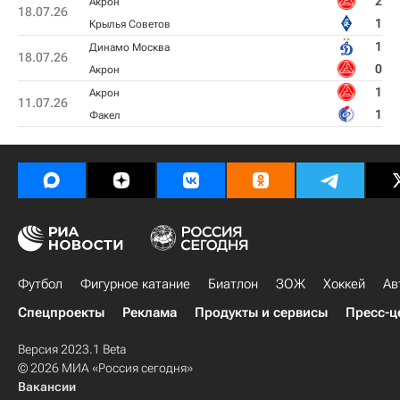
2
Акрон
18.07.26
1
Крылья Советов
1
Динамо Москва
18.07.26
0
Акрон
1
Акрон
11.07.26
1
Факел
Футбол
Фигурное катание
Биатлон
ЗОЖ
Хоккей
Ав
Спецпроекты
Реклама
Продукты и сервисы
Пресс-ц
Версия 2023.1 Beta
© 2026 МИА «Россия сегодня»
Вакансии