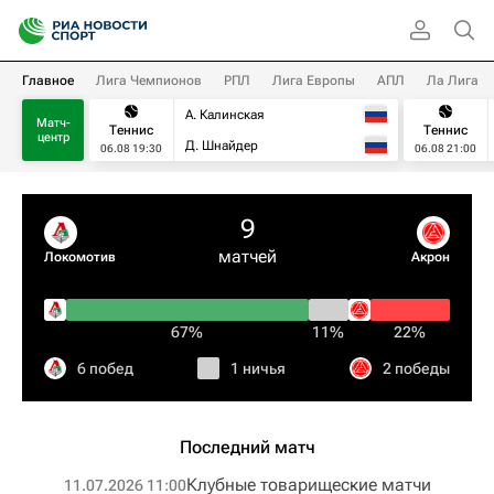
Главное
Лига Чемпионов
РПЛ
Лига Европы
АПЛ
Ла Лига
А. Калинская
Матч-
Теннис
Теннис
центр
Д. Шнайдер
06.08 19:30
06.08 21:00
9
матчей
Локомотив
Акрон
67%
11%
22%
6 побед
1 ничья
2 победы
Последний матч
Клубные товарищеские матчи
11.07.2026 11:00