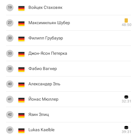
Войцех Стаховяк
19
Максимильян Шубер
27
48:50
Филипп Грубауэр
30
Джон-Ясон Петерка
33
Фабио Вагнер
38
Александер Эль
40
Йонас Мюллер
41
32:31
Язин Элиц
42
Lukas Kaelble
49
39:31