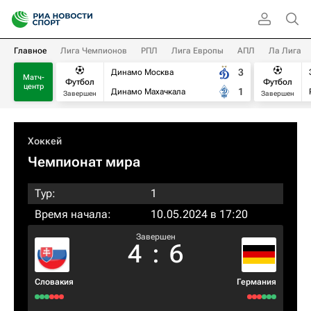
Главное
Лига Чемпионов
РПЛ
Лига Европы
АПЛ
Ла Лига
3
Динамо Москва
Матч-
Футбол
Футбол
центр
1
Динамо Махачкала
Завершен
Завершен
Хоккей
Чемпионат мира
Тур:
1
Время начала:
10.05.2024 в 17:20
Завершен
4
:
6
Словакия
Германия