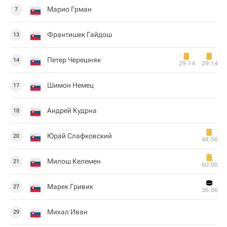
Марио Грман
7
Франтишек Гайдош
13
Петер Черешняк
14
29:14
29:14
Шимон Немец
17
Андрей Кудрна
18
Юрай Слафковский
20
48:50
Милош Келемен
21
60:00
Марек Гривик
27
36:06
Михал Иван
29