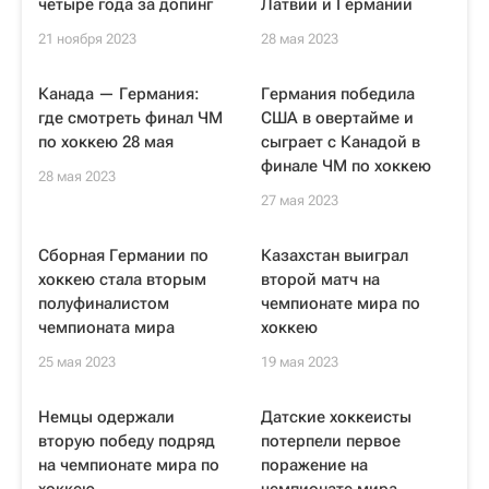
четыре года за допинг
Латвии и Германии
21 ноября 2023
28 мая 2023
Канада — Германия:
Германия победила
где смотреть финал ЧМ
США в овертайме и
по хоккею 28 мая
сыграет с Канадой в
финале ЧМ по хоккею
28 мая 2023
27 мая 2023
Сборная Германии по
Казахстан выиграл
хоккею стала вторым
второй матч на
полуфиналистом
чемпионате мира по
чемпионата мира
хоккею
25 мая 2023
19 мая 2023
Немцы одержали
Датские хоккеисты
вторую победу подряд
потерпели первое
на чемпионате мира по
поражение на