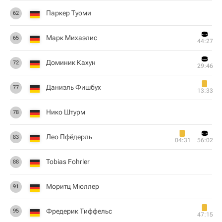
Паркер Туоми
62
Марк Михаэлис
65
44:27
Доминик Кахун
72
29:46
Даниэль Фишбух
77
13:33
Нико Штурм
78
Лео Пфёдерль
83
04:31
56:02
Tobias Fohrler
88
Моритц Мюллер
91
Фредерик Тиффельс
95
47:15