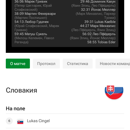
36:06
Марек Гривик
29:46
Доминик Кахун
(
Петер Цегларик
,
Юрай
(
Язин Элиц
,
Лео Пфёдерль
)
Слафковский
)
32:31
Йонас Мюллер
38:09
Мартин Фехервари
(
Марк Михаэлис
,
Паркер
(
Мартин Поспишил
)
Туоми
)
54:13
Любор Гудачек
39:31
Lukas Kaelble
(
Юрай Слафковский
,
Марек
44:27
Марк Михаэлис
Гривик
)
(
Лео Пфёдерль
,
Язин Элиц
)
59:45
Матуш Сукель
56:02
Лео Пфёдерль
(
Милош Келемен
,
Павол
(
Язин Элиц
,
Йонас Мюллер
)
Регенда
)
58:55
Tobias Eder
О матче
Протокол
Статистика
Новости коман
Словакия
На поле
Lukas Cingel
6