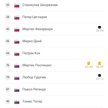
Станислав Шкорванек
33
Петер Цегларик
34
Мартин Фехервари
42
38:09
Марко Данё
56
Патрик Кох
64
Мартин Поспишил
76
03:48
48:50
Любор Гудачек
79
54:13
Павол Регенда
87
Томас Татар
90