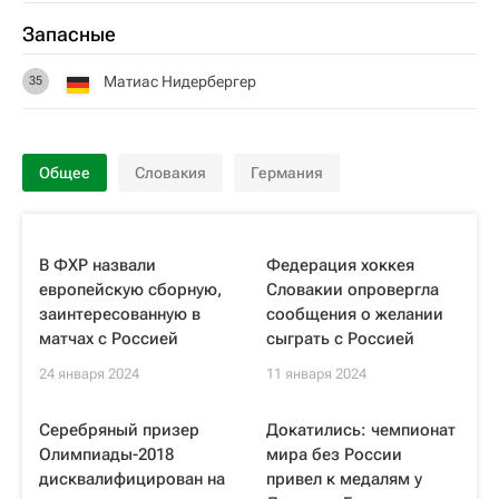
Запасные
Матиас Нидербергер
35
Общее
Словакия
Германия
В ФХР назвали
Федерация хоккея
европейскую сборную,
Словакии опровергла
заинтересованную в
сообщения о желании
матчах с Россией
сыграть с Россией
24 января 2024
11 января 2024
Серебряный призер
Докатились: чемпионат
Олимпиады-2018
мира без России
дисквалифицирован на
привел к медалям у