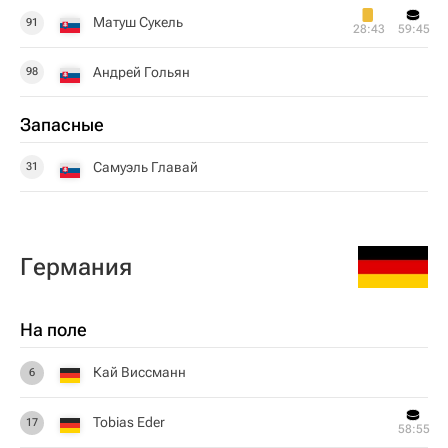
Матуш Сукель
91
28:43
59:45
Андрей Гольян
98
Запасные
Самуэль Главай
31
Германия
На поле
Кай Виссманн
6
Tobias Eder
17
58:55