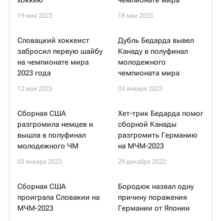
хоккею
чемпионате мира
19 мая 2023
18 мая 2023
Словацкий хоккеист
Дубль Бедарда вывел
забросил первую шайбу
Канаду в полуфинал
на чемпионате мира
молодежного
2023 года
чемпионата мира
12 мая 2023
03 января 2023
Сборная США
Хет-трик Бедарда помог
разгромила немцев и
сборной Канады
вышла в полуфинал
разгромить Германию
молодежного ЧМ
на МЧМ-2023
03 января 2023
29 декабря 2022
Сборная США
Бородюк назвал одну
проиграла Словакии на
причину поражения
МЧМ-2023
Германии от Японии