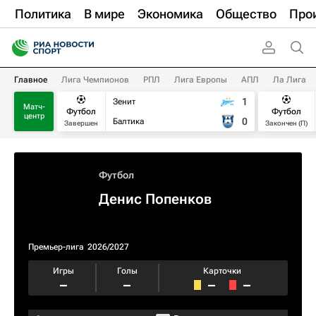
Политика
В мире
Экономика
Общество
Про
Главное
Лига Чемпионов
РПЛ
Лига Европы
АПЛ
Ла Лига
1
Зенит
Матч-
Футбол
Футбол
центр
0
Балтика
Завершен
Закончен (П)
Футбол
Денис Попенков
Премьер-лига
2026/2027
Игры
Голы
Карточки
–
–
–
–