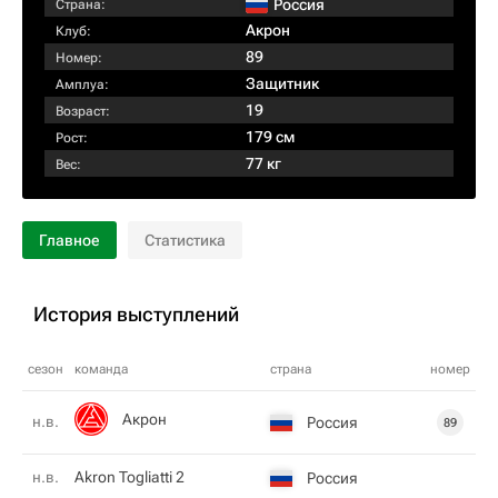
Россия
Страна:
Акрон
Клуб:
89
Номер:
Защитник
Амплуа:
19
Возраст:
179 см
Рост:
77 кг
Вес:
Главное
Статистика
История выступлений
сезон
команда
страна
номер
Акрон
н.в.
Россия
89
н.в.
Akron Togliatti 2
Россия