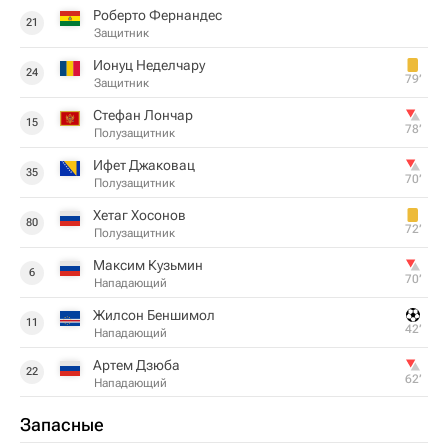
Роберто Фернандес
21
Защитник
Ионуц Неделчару
24
79‎’‎
Защитник
Стефан Лончар
15
78‎’‎
Полузащитник
Ифет Джаковац
35
70‎’‎
Полузащитник
Хетаг Хосонов
80
72‎’‎
Полузащитник
Максим Кузьмин
6
70‎’‎
Нападающий
Жилсон Беншимол
11
42‎’‎
Нападающий
Артем Дзюба
22
62‎’‎
Нападающий
Запасные