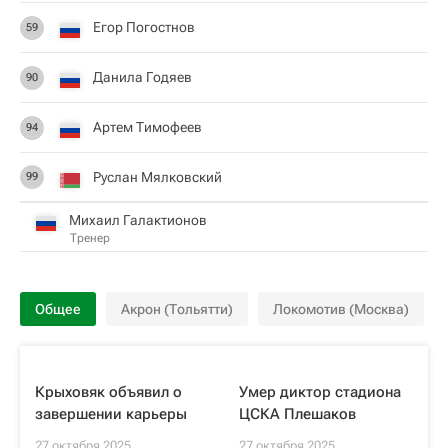
Егор Погостнов
59
Данила Годяев
90
Артем Тимофеев
94
Руслан Мялковский
99
Михаил Галактионов
Тренер
Общее
Акрон (Тольятти)
Локомотив (Москва)
Крыховяк объявил о
Умер диктор стадиона
завершении карьеры
ЦСКА Плешаков
27 октября 2025
27 октября 2025