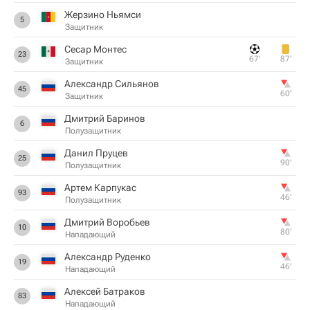
Жерзино Ньямси
5
Защитник
Сесар Монтес
23
67‎’‎
87‎’‎
Защитник
Александр Сильянов
45
60‎’‎
Защитник
Дмитрий Баринов
6
Полузащитник
Данил Пруцев
25
90‎’‎
Полузащитник
Артем Карпукас
93
46‎’‎
Полузащитник
Дмитрий Воробьев
10
80‎’‎
Нападающий
Александр Руденко
19
46‎’‎
Нападающий
Алексей Батраков
83
Нападающий