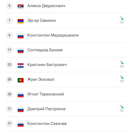
Алекса Джурасович
5
Эдгар Севикян
7
78‎’‎
Константин Марадишвили
8
Солтмурад Бакаев
17
Кристиян Бистрович
23
78‎’‎
Жуан Эсковал
26
70‎’‎
Игнат Тереховский
32
Дмитрий Пестряков
71
70‎’‎
Константин Савичев
77