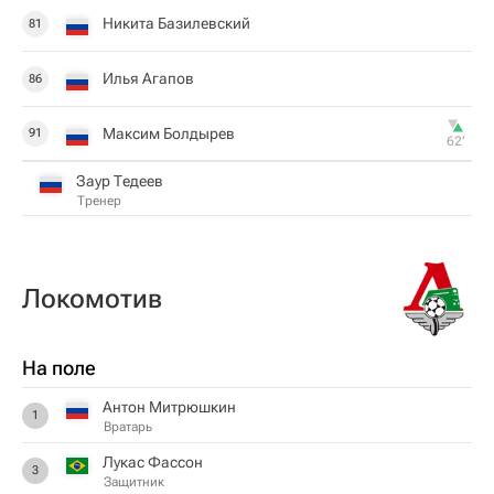
Никита Базилевский
81
Илья Агапов
86
Максим Болдырев
91
62‎’‎
Заур Тедеев
Тренер
Локомотив
На поле
Антон Митрюшкин
1
Вратарь
Лукас Фассон
3
Защитник