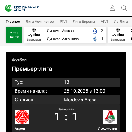
Главное
Лига Чемпионов
РПЛ
Лига Европы
АПЛ
Ла Лига
3
Динамо Москва
Матч-
Футбол
Футбол
центр
1
Динамо Махачкала
Завершен
Завершен
Футбол
Премьер-лига
Тур:
13
Время начала:
26.10.2025 в 13:00
Стадион:
Mordovia Arena
Завершен
1
:
1
Акрон
Локомотив