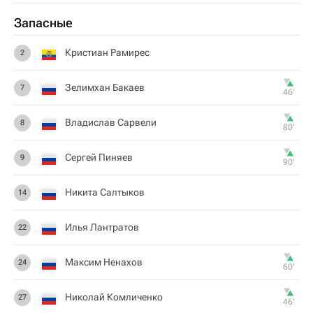
Запасные
Кристиан Рамирес
2
Зелимхан Бакаев
7
46‎’‎
Владислав Сарвели
8
80‎’‎
Сергей Пиняев
9
90‎’‎
Никита Салтыков
14
Илья Лантратов
22
Максим Ненахов
24
60‎’‎
Николай Комличенко
27
46‎’‎