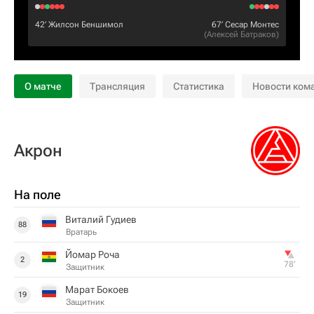
42‎’‎
Жилсон Беншимол
67‎’‎
Сесар Монтес
(
Алексей Батраков
)
О матче
Трансляция
Статистика
Новости ком
Акрон
На поле
Виталий Гудиев
88
Вратарь
Йомар Роча
2
78‎’‎
Защитник
Марат Бокоев
19
Защитник