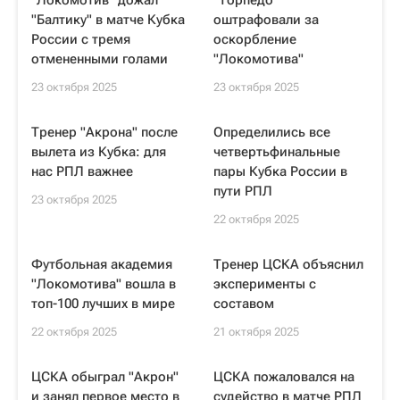
"Локомотив" дожал
"Торпедо"
"Балтику" в матче Кубка
оштрафовали за
России с тремя
оскорбление
отмененными голами
"Локомотива"
23 октября 2025
23 октября 2025
Тренер "Акрона" после
Определились все
вылета из Кубка: для
четвертьфинальные
нас РПЛ важнее
пары Кубка России в
пути РПЛ
23 октября 2025
22 октября 2025
Футбольная академия
Тренер ЦСКА объяснил
"Локомотива" вошла в
эксперименты с
топ-100 лучших в мире
составом
22 октября 2025
21 октября 2025
ЦСКА обыграл "Акрон"
ЦСКА пожаловался на
и занял первое место в
судейство в матче РПЛ