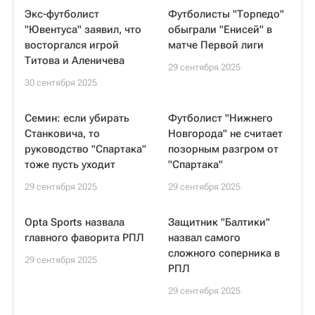
Экс-футболист
Футболисты "Торпедо"
"Ювентуса" заявил, что
обыграли "Енисей" в
восторгался игрой
матче Первой лиги
Титова и Аленичева
29 сентября 2025
30 сентября 2025
Семин: если убирать
Футболист "Нижнего
Станковича, то
Новгорода" не считает
руководство "Спартака"
позорным разгром от
тоже пусть уходит
"Спартака"
29 сентября 2025
29 сентября 2025
Opta Sports назвала
Защитник "Балтики"
главного фаворита РПЛ
назвал самого
сложного соперника в
29 сентября 2025
РПЛ
29 сентября 2025