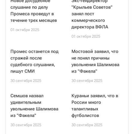
Новое досудебное
Экс-гендиректор
слушание по делу
"Крыльев Советов"
Промеса проведут в
занял пост
течение трех месяцев
коммерческого
директора ВФЛА
01 октября 2025
01 октября 2025
Промес останется под
Мостовой заявил, что
стражей после
не понял причины
судебного слушания,
увольнения Шалимова
пишут СМИ
из "Факела"
30 сентября 2025
30 сентября 2025
Семшов назвал
Кураньи заявил, что в
удивительным
России много
увольнение Шалимова
талантливых
из "Факела"
футболистов
30 сентября 2025
30 сентября 2025