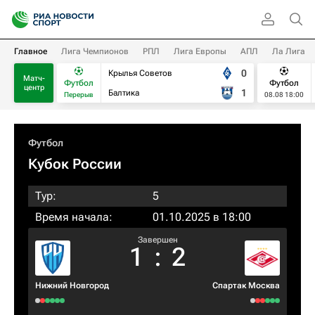
Главное
Лига Чемпионов
РПЛ
Лига Европы
АПЛ
Ла Лига
0
Крылья Советов
Матч-
Футбол
Футбол
центр
1
Балтика
Перерыв
08.08 18:00
Футбол
Кубок России
Тур:
5
Время начала:
01.10.2025 в 18:00
Завершен
1
:
2
Нижний Новгород
Спартак Москва