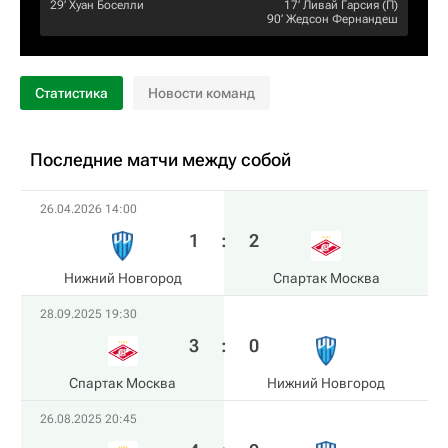
29‎’‎
Хуан Боселли
17‎’‎
Ливай Гарсия
(П)
90‎’‎
Жедсон Фернандеш
Статистика
Новости команд
Последние матчи между собой
26.04.2026 14:00
1
:
2
Нижний Новгород
Спартак Москва
28.09.2025 19:30
3
:
0
Спартак Москва
Нижний Новгород
26.08.2025 20:45