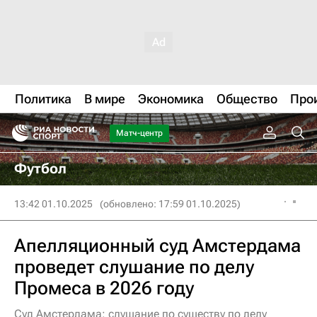
Политика
В мире
Экономика
Общество
Про
Матч-центр
Футбол
13:42 01.10.2025
(обновлено: 17:59 01.10.2025)
Апелляционный суд Амстердама
проведет слушание по делу
Промеса в 2026 году
Суд Амстердама: слушание по существу по делу