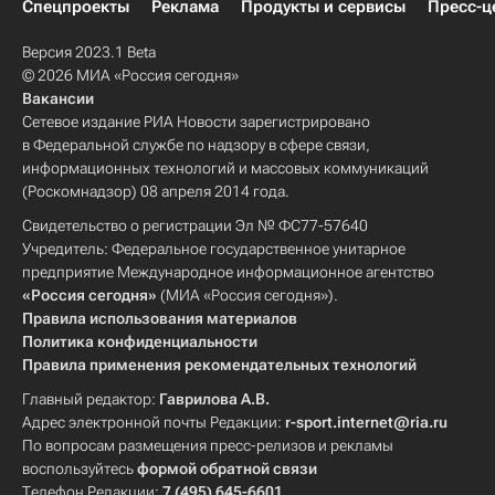
Спецпроекты
Реклама
Продукты и сервисы
Пресс-ц
Версия 2023.1 Beta
© 2026 МИА «Россия сегодня»
Вакансии
Сетевое издание РИА Новости зарегистрировано
в Федеральной службе по надзору в сфере связи,
информационных технологий и массовых коммуникаций
(Роскомнадзор) 08 апреля 2014 года.
Свидетельство о регистрации Эл № ФС77-57640
Учредитель: Федеральное государственное унитарное
предприятие Международное информационное агентство
«Россия сегодня»
(МИА «Россия сегодня»).
Правила использования материалов
Политика конфиденциальности
Правила применения рекомендательных технологий
Главный редактор:
Гаврилова А.В.
Адрес электронной почты Редакции:
r-sport.internet@ria.ru
По вопросам размещения пресс-релизов и рекламы
воспользуйтесь
формой обратной связи
Телефон Редакции:
7 (495) 645-6601