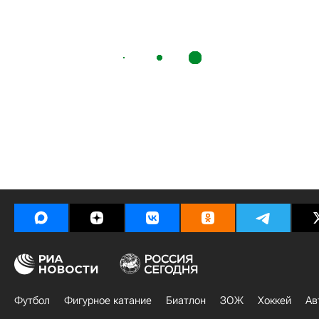
Футбол
Фигурное катание
Биатлон
ЗОЖ
Хоккей
Ав