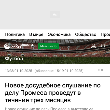
Политика
В мире
Экономика
Общество
Про
Матч-центр
Футбол
13:38 01.10.2025
(обновлено: 15:19 01.10.2025)
Новое досудебное слушание по
делу Промеса проведут в
течение трех месяцев
Новое слушание по делу Промеса в Амстердаме