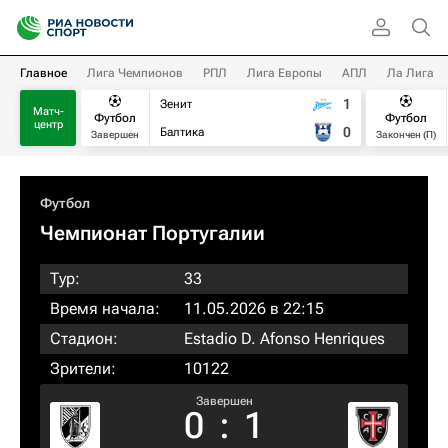
Главное
Лига Чемпионов
РПЛ
Лига Европы
АПЛ
Ла Лига
1
Зенит
Матч-
Футбол
Футбол
центр
0
Балтика
Завершен
Закончен (П)
Футбол
Чемпионат Португалии
Тур:
33
Время начала:
11.05.2026 в 22:15
Стадион:
Estadio D. Afonso Henriques
Зрители:
10122
Завершен
0
:
1