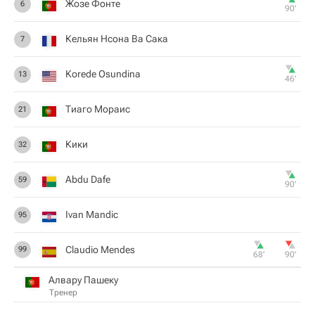
Жозе Фонте
6
90‎’‎
Кельян Нсона Ва Сака
7
Korede Osundina
13
46‎’‎
Тиаго Мораис
21
Кики
32
Abdu Dafe
59
90‎’‎
Ivan Mandic
95
Claudio Mendes
99
68‎’‎
90‎’‎
Алвару Пашеку
Тренер