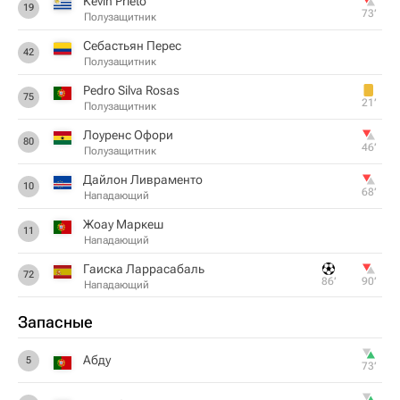
Kevin Prieto
19
73‎’‎
Полузащитник
Себастьян Перес
42
Полузащитник
Pedro Silva Rosas
75
21‎’‎
Полузащитник
Лоуренс Офори
80
46‎’‎
Полузащитник
Дайлон Ливраменто
10
68‎’‎
Нападающий
Жоау Маркеш
11
Нападающий
Гаиска Ларрасабаль
72
86‎’‎
90‎’‎
Нападающий
Запасные
Абду
5
73‎’‎