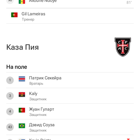
Alioune Ndoye
90
81‎’‎
Gil Lameiras
Тренер
Каза Пия
На поле
Патрик Секейра
1
Вратарь
Kaly
3
Защитник
Жуан Гуларт
4
Защитник
Дэвид Соуза
43
Защитник