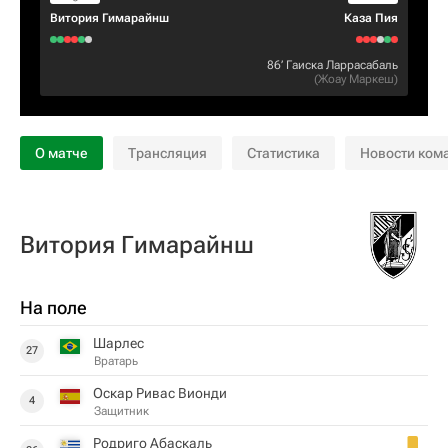
Витория Гимарайнш
Каза Пия
86‎’‎
Гаиска Ларрасабаль
(
Жоау Маркеш
)
О матче
Трансляция
Статистика
Новости ком
Витория Гимарайнш
На поле
Шарлес
27
Вратарь
Оскар Ривас Вионди
4
Защитник
Родриго Абаскаль