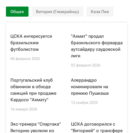
Общее
Витория (Гимарайнш)
Каза Пия
ЦСКА интересуется
"Ахмат" продал
бразильским
бразильского форварда
футболистом
аутсайдеру саудовской
лиги
06 февраля 2026
02 февраля 2026
Португальский клуб
Алеррандро
обвинили в обходе
номинировали на
санкций при продаже
премию Пушкаша
Кардосо "Ахмату"
13 ноября 2025
16 января 2026
Экс-тренера "Спартака"
ЦСКА договорился с
Виторию уволили из
"Виторией" о трансфере