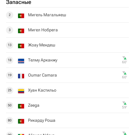
Запасные
Мигель Магальяеш
2
Мигел Нобрега
3
Жоау Мендеш
13
Телму Арканжу
18
60‎’‎
Oumar Camara
19
60‎’‎
Хуан Кастильо
25
Zeega
50
59‎’‎
Рикарду Роша
80