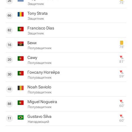
26
75‎’‎
Защитник
Tony Strata
66
Защитник
Francisco Dias
82
Защитник
Бени
16
78‎’‎
Полузащитник
Саму
20
81‎’‎
Полузащитник
Гонсалу Ногейра
30
59‎’‎
Полузащитник
Noah Saviolo
48
Полузащитник
Miguel Nogueira
88
60‎’‎
Полузащитник
Gustavo Silva
11
60‎’‎
Нападающий