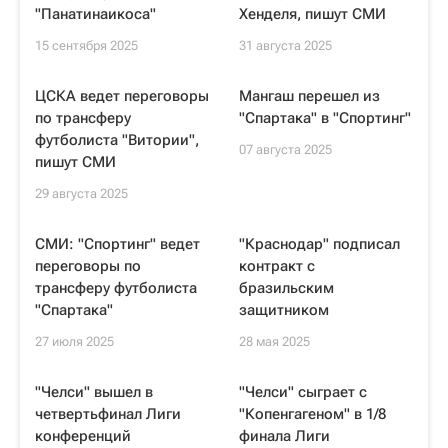
"Панатинаикоса"
Хенделя, пишут СМИ
15 сентября 2025
31 августа 2025
ЦСКА ведет переговоры
Мангаш перешел из
по трансферу
"Спартака" в "Спортинг"
футболиста "Витории",
07 августа 2025
пишут СМИ
29 августа 2025
СМИ: "Спортинг" ведет
"Краснодар" подписал
переговоры по
контракт с
трансферу футболиста
бразильским
"Спартака"
защитником
27 июля 2025
28 мая 2025
"Челси" вышел в
"Челси" сыграет с
четвертьфинал Лиги
"Копенгагеном" в 1/8
конференций
финала Лиги