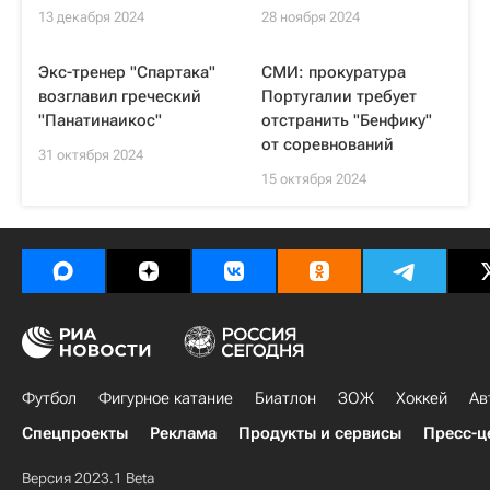
13 декабря 2024
28 ноября 2024
Экс-тренер "Спартака"
СМИ: прокуратура
возглавил греческий
Португалии требует
"Панатинаикос"
отстранить "Бенфику"
от соревнований
31 октября 2024
15 октября 2024
Футбол
Фигурное катание
Биатлон
ЗОЖ
Хоккей
Ав
Спецпроекты
Реклама
Продукты и сервисы
Пресс-ц
Версия 2023.1 Beta