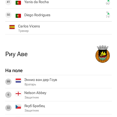
Yanis da Rocha
41
90‎’‎
Diego Rodrigues
50
74‎’‎
Carlos Vicens
Тренер
Риу Аве
На поле
Эннио ван дер Гоув
99
Вратарь
Nelson Abbey
6
Защитник
Якуб Брабец
32
Защитник