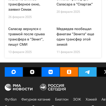
трансферное окно,
Саласара в "Спартак"
заявил Семак
20 февраля 2025
26 февраля 2025
Саласар вернулся с
Медведев пообещал
травмой после срыва
фанатам "Зенита" еще
трансфера в "Зенит",
один трансфер этой
пишут СМИ
зимой
13 февраля 2025
11 февраля 2025
Футбол
Фигурное катание
Биатлон
ЗОЖ
Хоккей
Ав