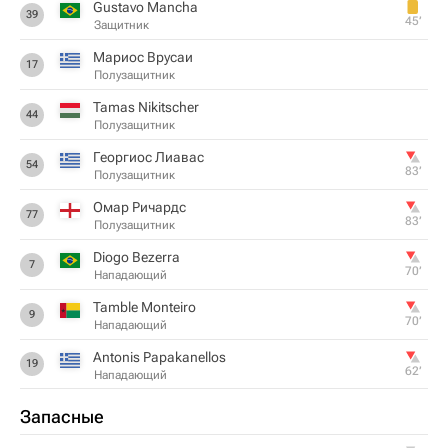
Gustavo Mancha
39
45‎’‎
Защитник
Мариос Врусаи
17
Полузащитник
Tamas Nikitscher
44
Полузащитник
Георгиос Лиавас
54
83‎’‎
Полузащитник
Омар Ричардс
77
83‎’‎
Полузащитник
Diogo Bezerra
7
70‎’‎
Нападающий
Tamble Monteiro
9
70‎’‎
Нападающий
Antonis Papakanellos
19
62‎’‎
Нападающий
Запасные