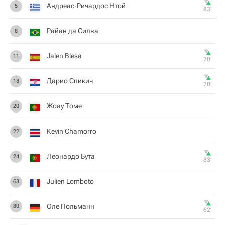
Андреас-Ричардос Нтой
5
83‎’‎
Райан да Силва
8
Jalen Blesa
11
70‎’‎
Дарио Спикич
18
70‎’‎
Жоау Томе
20
Kevin Chamorro
22
Леонардо Бута
24
83‎’‎
Julien Lomboto
63
Оле Польманн
80
62‎’‎