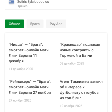
Sotiris Sylaidopoulos
Тренер
Общее
Брага
Риу Аве
"Ницца" — "Брага":
"Краснодар" подписал
смотреть онлайн матч
новые контракты с
Лиги Европы 11
Торменой и Батчи
декабря
08 декабря 2025
11 декабря 2025
"Рейнджерс" — "Брага":
Агент Тикнизяна заявил
смотреть онлайн матч
об интересе к
Лиги Европы 27 ноября
футболисту от клубов
из топ-5 лиг
27 ноября 2025
12 ноября 2025