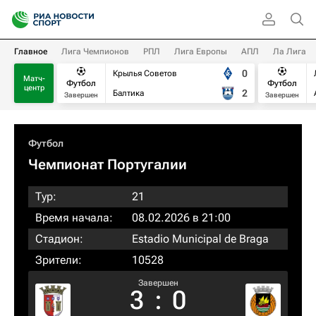
Главное
Лига Чемпионов
РПЛ
Лига Европы
АПЛ
Ла Лига
0
Крылья Советов
Матч-
Футбол
Футбол
центр
2
Балтика
Завершен
Завершен
Футбол
Чемпионат Португалии
Тур:
21
Время начала:
08.02.2026 в 21:00
Стадион:
Estadio Municipal de Braga
Зрители:
10528
Завершен
3
:
0