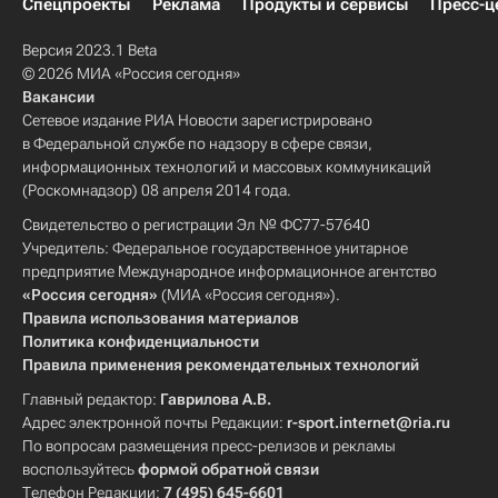
Спецпроекты
Реклама
Продукты и сервисы
Пресс-ц
Версия 2023.1 Beta
© 2026 МИА «Россия сегодня»
Вакансии
Сетевое издание РИА Новости зарегистрировано
в Федеральной службе по надзору в сфере связи,
информационных технологий и массовых коммуникаций
(Роскомнадзор) 08 апреля 2014 года.
Свидетельство о регистрации Эл № ФС77-57640
Учредитель: Федеральное государственное унитарное
предприятие Международное информационное агентство
«Россия сегодня»
(МИА «Россия сегодня»).
Правила использования материалов
Политика конфиденциальности
Правила применения рекомендательных технологий
Главный редактор:
Гаврилова А.В.
Адрес электронной почты Редакции:
r-sport.internet@ria.ru
По вопросам размещения пресс-релизов и рекламы
воспользуйтесь
формой обратной связи
Телефон Редакции:
7 (495) 645-6601