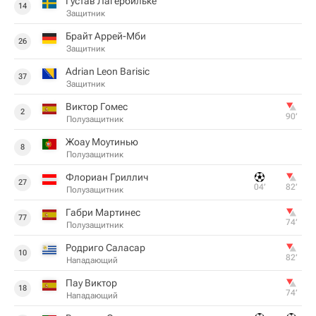
Густав Лагербильке
14
Защитник
Брайт Аррей-Мби
26
Защитник
Adrian Leon Barisic
37
Защитник
Виктор Гомес
2
90‎’‎
Полузащитник
Жоау Моутинью
8
Полузащитник
Флориан Гриллич
27
04‎’‎
82‎’‎
Полузащитник
Габри Мартинес
77
74‎’‎
Полузащитник
Родриго Саласар
10
82‎’‎
Нападающий
Пау Виктор
18
74‎’‎
Нападающий