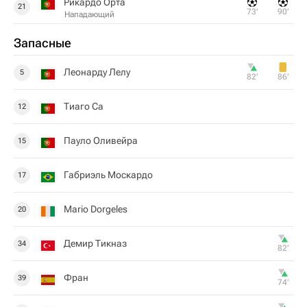
Рикардо Орта
21
73‎’‎
90‎’‎
Нападающий
Запасные
Леонарду Лелу
5
82‎’‎
86‎’‎
Тиаго Са
12
Пауло Оливейра
15
Габриэль Москардо
17
Mario Dorgeles
20
Демир Тикназ
34
82‎’‎
Фран
39
74‎’‎