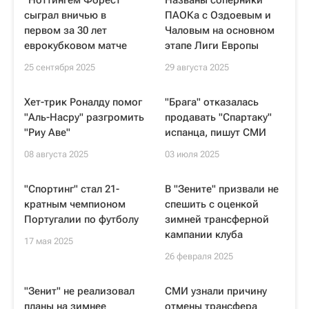
"Ноттингем Форест"
Названы соперники
сыграл вничью в
ПАОКа с Оздоевым и
первом за 30 лет
Чаловым на основном
еврокубковом матче
этапе Лиги Европы
25 сентября 2025
29 августа 2025
Хет-трик Роналду помог
"Брага" отказалась
"Аль-Насру" разгромить
продавать "Спартаку"
"Риу Аве"
испанца, пишут СМИ
08 августа 2025
03 июля 2025
"Спортинг" стал 21-
В "Зените" призвали не
кратным чемпионом
спешить с оценкой
Португалии по футболу
зимней трансферной
кампании клуба
17 мая 2025
26 февраля 2025
"Зенит" не реализовал
СМИ узнали причину
планы на зимнее
отмены трансфера