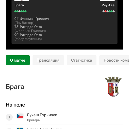
Брага
Риу Аве
04‎’‎
Флориан Гриллич
(
Пау Виктор
)
73‎’‎
Рикардо Орта
(
Флориан Гриллич
)
90‎’‎
Рикардо Орта
(
Жоау Моутинью
)
О матче
Трансляция
Статистика
Новости ком
Брага
На поле
Лукаш Горничек
1
Вратарь