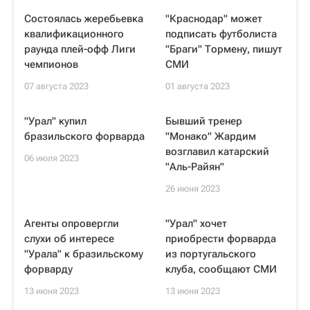
Состоялась жеребьевка
"Краснодар" может
квалификационного
подписать футболиста
раунда плей-офф Лиги
"Браги" Тормену, пишут
чемпионов
СМИ
07 августа 2023
01 августа 2023
"Урал" купил
Бывший тренер
бразильского форварда
"Монако" Жардим
возглавил катарский
06 июля 2023
"Аль-Райян"
26 июня 2023
Агенты опровергли
"Урал" хочет
слухи об интересе
приобрести форварда
"Урала" к бразильскому
из португальского
форварду
клуба, сообщают СМИ
13 июня 2023
13 июня 2023