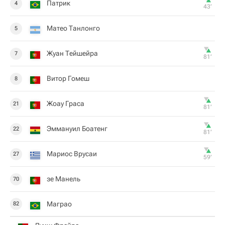
Патрик
4
43‎’‎
Матео Танлонго
5
Жуан Тейшейра
7
81‎’‎
Витор Гомеш
8
Жоау Граса
21
81‎’‎
Эммануил Боатенг
22
81‎’‎
Мариос Врусаи
27
59‎’‎
зе Манель
70
Маграо
82