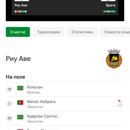
Риу Аве
Брага
О матче
Трансляция
Статистика
Новости ком
Риу Аве
На поле
Хонатан
18
Вратарь
Мигел Нобрега
3
43‎’‎
Защитник
Адерлан Сантос
33
Защитник