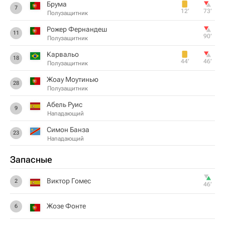
Брума
7
12‎’‎
73‎’‎
Полузащитник
Рожер Фернандеш
11
90‎’‎
Полузащитник
Карвальо
18
44‎’‎
46‎’‎
Полузащитник
Жоау Моутинью
28
Полузащитник
Абель Руис
9
Нападающий
Симон Банза
23
Нападающий
Запасные
Виктор Гомес
2
46‎’‎
Жозе Фонте
6