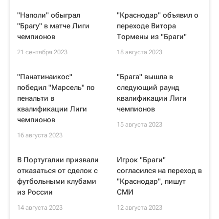
"Наполи" обыграл
"Краснодар" объявил о
"Брагу" в матче Лиги
переходе Витора
чемпионов
Тормены из "Браги"
21 сентября 2023
18 августа 2023
"Панатинаикос"
"Брага" вышла в
победил "Марсель" по
следующий раунд
пенальти в
квалификации Лиги
квалификации Лиги
чемпионов
чемпионов
15 августа 2023
16 августа 2023
В Португалии призвали
Игрок "Браги"
отказаться от сделок с
согласился на переход в
футбольными клубами
"Краснодар", пишут
из России
СМИ
14 августа 2023
12 августа 2023