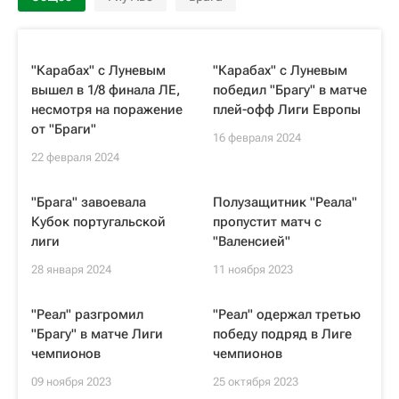
"Карабах" с Луневым
"Карабах" с Луневым
вышел в 1/8 финала ЛЕ,
победил "Брагу" в матче
несмотря на поражение
плей-офф Лиги Европы
от "Браги"
16 февраля 2024
22 февраля 2024
"Брага" завоевала
Полузащитник "Реала"
Кубок португальской
пропустит матч с
лиги
"Валенсией"
28 января 2024
11 ноября 2023
"Реал" разгромил
"Реал" одержал третью
"Брагу" в матче Лиги
победу подряд в Лиге
чемпионов
чемпионов
09 ноября 2023
25 октября 2023