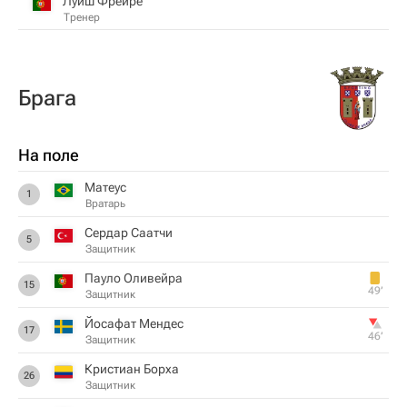
Луиш Фрейре
Тренер
Брага
На поле
Матеус
1
Вратарь
Сердар Саатчи
5
Защитник
Пауло Оливейра
15
49‎’‎
Защитник
Йосафат Мендес
17
46‎’‎
Защитник
Кристиан Борха
26
Защитник