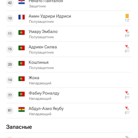
Ренато Панталон
42
Защитник
Амин Удрири Идриси
10
12‎’‎
Полузащитник
Умару Эмбало
11
59‎’‎
Полузащитник
Адриен Силва
15
81‎’‎
Полузащитник
Коштинья
20
Полузащитник
Жока
14
Нападающий
Фабиу Роналду
77
81‎’‎
Нападающий
Абдул-Азиз Якубу
81
81‎’‎
Нападающий
Запасные