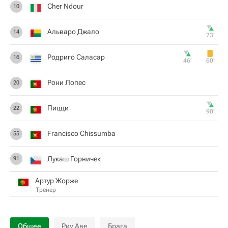
Cher Ndour
10
Альваро Джало
14
73‎’‎
Родриго Саласар
16
46‎’‎
60‎’‎
Рони Лопес
20
Пицци
22
90‎’‎
Francisco Chissumba
55
Лукаш Горничек
91
Артур Жорже
Тренер
Общее
Риу Аве
Брага