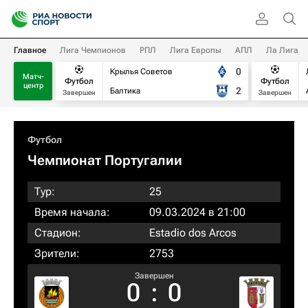
Главное
Лига Чемпионов
РПЛ
Лига Европы
АПЛ
Ла Лига
0
Крылья Советов
Матч-
Футбол
Футбол
центр
2
Балтика
Завершен
Завершен
Футбол
Чемпионат Португалии
Тур:
25
Время начала:
09.03.2024 в 21:00
Стадион:
Estadio dos Arcos
Зрители:
2753
Завершен
0
:
0