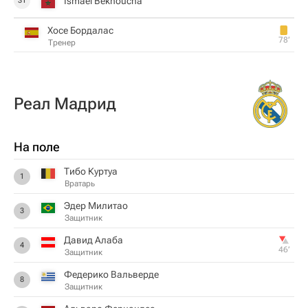
Ismael Bekhoucha
31
Хосе Бордалас
78‎’‎
Тренер
Реал Мадрид
На поле
Тибо Куртуа
1
Вратарь
Эдер Милитао
3
Защитник
Давид Алаба
4
46‎’‎
Защитник
Федерико Вальверде
8
Защитник