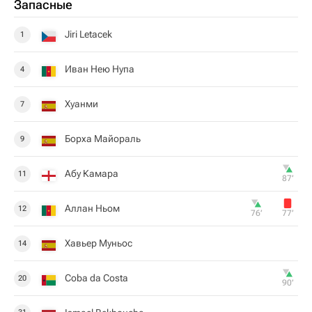
Запасные
Jiri Letacek
1
Иван Нею Нупа
4
Хуанми
7
Борха Майораль
9
Абу Камара
11
87‎’‎
Аллан Ньом
12
76‎’‎
77‎’‎
Хавьер Муньос
14
Coba da Costa
20
90‎’‎