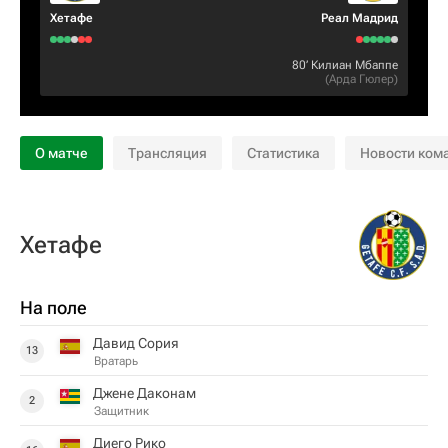
Хетафе
Реал Мадрид
80‎’‎
Килиан Мбаппе
(
Арда Гюлер
)
О матче
Трансляция
Статистика
Новости ком
Хетафе
На поле
Давид Сория
13
Вратарь
Джене Даконам
2
Защитник
Диего Рико