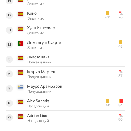
16
Защитник
Кико
17
63‎’‎
76‎’‎
Защитник
Хуан Иглесиас
21
Защитник
Домингуш Дуарте
22
48‎’‎
Защитник
Луис Милья
5
Полузащитник
Марио Мартен
6
87‎’‎
Полузащитник
Мауро Арамбарри
8
Полузащитник
Alex Sancris
18
74‎’‎
84‎’‎
Нападающий
Adrian Liso
23
90‎’‎
Нападающий