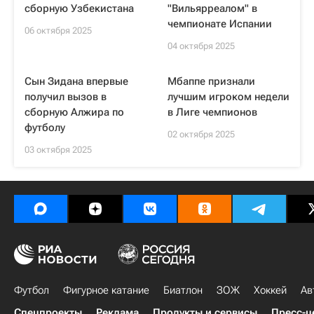
сборную Узбекистана
"Вильярреалом" в
чемпионате Испании
06 октября 2025
04 октября 2025
Сын Зидана впервые
Мбаппе признали
получил вызов в
лучшим игроком недели
сборную Алжира по
в Лиге чемпионов
футболу
02 октября 2025
03 октября 2025
Футбол
Фигурное катание
Биатлон
ЗОЖ
Хоккей
Ав
Спецпроекты
Реклама
Продукты и сервисы
Пресс-ц