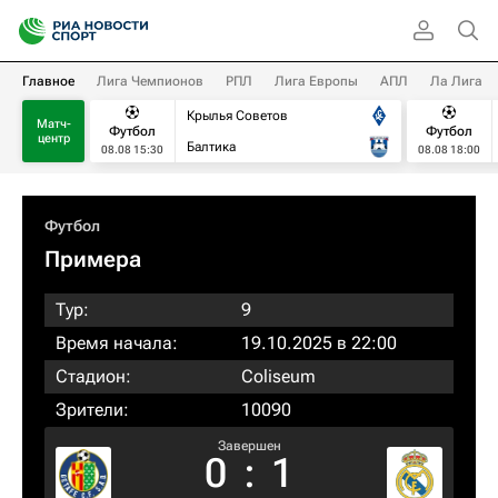
Главное
Лига Чемпионов
РПЛ
Лига Европы
АПЛ
Ла Лига
Крылья Советов
Матч-
Футбол
Футбол
центр
Балтика
08.08 15:30
08.08 18:00
Футбол
Примера
Тур:
9
Время начала:
19.10.2025 в 22:00
Стадион:
Coliseum
Зрители:
10090
Завершен
0
:
1