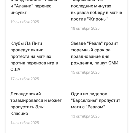
и "Алании" перенес
последних минутах
инсульт
вырвала победу в матче
против "Жироны"
19 октября 2025
18 октября 2025
Клубы Ла Лиги
Звезде "Реала" грозит
проведут акции
тюремный срок за
протеста на матчах
празднование дня
против переноса игр в
рождения, пишут СМИ
США
15 октября 2025
17 октября 2025
Левандовский
Один из лидеров
травмировался и может
"Барселоны" пропустит
пропустить Эль-
матч с "Реалом"
Класико
13 октября 2025
14 октября 2025