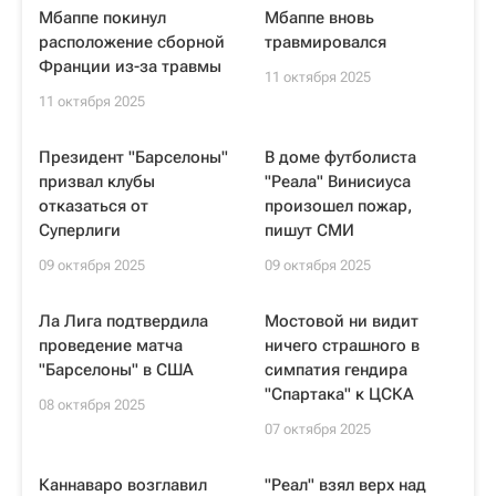
Мбаппе покинул
Мбаппе вновь
расположение сборной
травмировался
Франции из-за травмы
11 октября 2025
11 октября 2025
Президент "Барселоны"
В доме футболиста
призвал клубы
"Реала" Винисиуса
отказаться от
произошел пожар,
Суперлиги
пишут СМИ
09 октября 2025
09 октября 2025
Ла Лига подтвердила
Мостовой ни видит
проведение матча
ничего страшного в
"Барселоны" в США
симпатия гендира
"Спартака" к ЦСКА
08 октября 2025
07 октября 2025
Каннаваро возглавил
"Реал" взял верх над