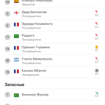
Альваро Фернандес
18
Защитник
Джуд Беллингем
5
86‎’‎
Полузащитник
Эдуардо Камавинга
6
65‎’‎
Полузащитник
Родриго
11
86‎’‎
Полузащитник
Орельен Тчуамени
14
90‎’‎
Полузащитник
Franco Mastantuono
30
55‎’‎
Полузащитник
Килиан Мбаппе
10
80‎’‎
Нападающий
Запасные
Винисиус Жуниор
7
55‎’‎