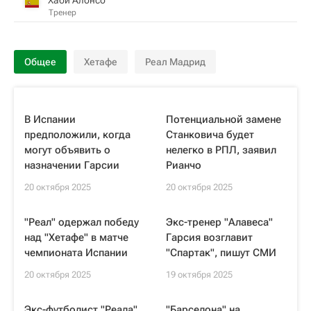
Тренер
Общее
Хетафе
Реал Мадрид
В Испании
Потенциальной замене
предположили, когда
Станковича будет
могут объявить о
нелегко в РПЛ, заявил
назначении Гарсии
Рианчо
20 октября 2025
20 октября 2025
"Реал" одержал победу
Экс-тренер "Алавеса"
над "Хетафе" в матче
Гарсия возглавит
чемпионата Испании
"Спартак", пишут СМИ
20 октября 2025
19 октября 2025
Экс-футболист "Реала"
"Барселона" на