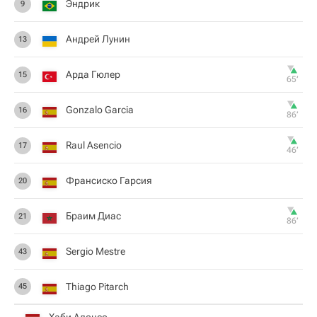
Эндрик
9
Андрей Лунин
13
Арда Гюлер
15
65‎’‎
Gonzalo Garcia
16
86‎’‎
Raul Asencio
17
46‎’‎
Франсиско Гарсия
20
Браим Диас
21
86‎’‎
Sergio Mestre
43
Thiago Pitarch
45
Хаби Алонсо