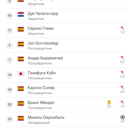
5
Защитник
Дуе Чалета-Цар
16
Защитник
Серхио Гомес
17
74‎’‎
Защитник
Jon Gorrotxategi
4
Полузащитник
Андер Барренечеа
7
85‎’‎
Полузащитник
Такэфуса Кубо
14
85‎’‎
Полузащитник
Карлос Солер
18
64‎’‎
Полузащитник
Браис Мендес
23
35‎’‎
75‎’‎
Полузащитник
Микель Оярсабаль
10
49‎’‎
Нападающий