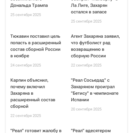
Дональда Трампа
Ла Лиге, Захарян
остался в запасе
25 сентября 2025
25 сентября 2025
Тюкавин поставил цель
Агент Захаряна заявил,
попасть в расширенный
что футболист рад
состав сборной России
возвращению в
в ноябре
сборную России
24 сентября 2025
22 сентября 2025
Карпин объяснил,
"Реал Сосьедад" с
почему включил
Захаряном проиграл
Захаряна в
"Бетису" в чемпионате
расширенный состав
Испании
сборной
20 сентября 2025
22 сентября 2025
"Реал" готовит жалобу в
"Реал" вдесятером