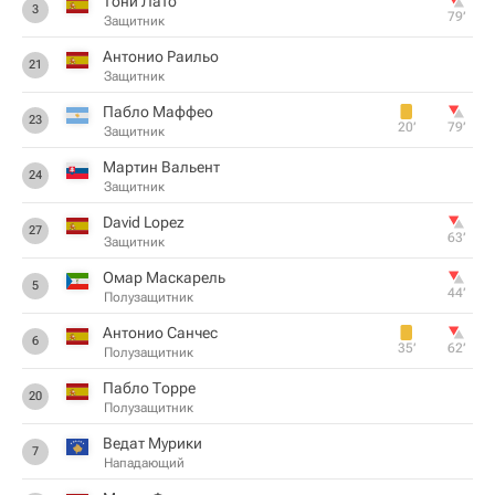
Тони Лато
3
79‎’‎
Защитник
Антонио Раильо
21
Защитник
Пабло Маффео
23
20‎’‎
79‎’‎
Защитник
Мартин Вальент
24
Защитник
David Lopez
27
63‎’‎
Защитник
Омар Маскарель
5
44‎’‎
Полузащитник
Антонио Санчес
6
35‎’‎
62‎’‎
Полузащитник
Пабло Торре
20
Полузащитник
Ведат Мурики
7
Нападающий