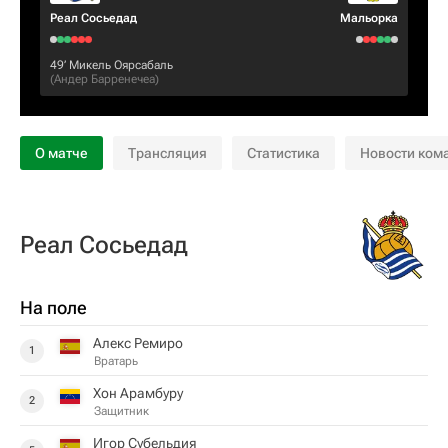
Реал Сосьедад
Мальорка
49‎’‎
Микель Оярсабаль
(
Андер Барренечеа
)
О матче
Трансляция
Статистика
Новости ком
Реал Сосьедад
На поле
Алекс Ремиро
1
Вратарь
Хон Арамбуру
2
Защитник
Игор Субельдия