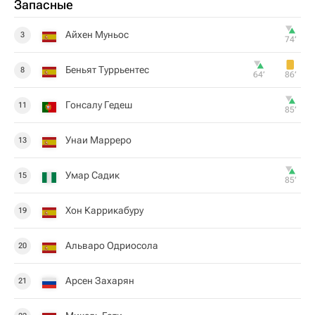
Запасные
Айхен Муньос
3
74‎’‎
Беньят Туррьентес
8
64‎’‎
86‎’‎
Гонсалу Гедеш
11
85‎’‎
Унаи Марреро
13
Умар Садик
15
85‎’‎
Хон Каррикабуру
19
Альваро Одриосола
20
Арсен Захарян
21