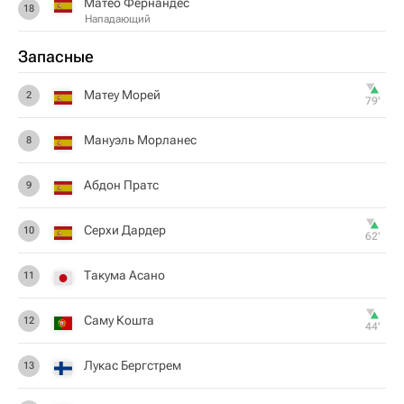
Матео Фернандес
18
Нападающий
Запасные
Матеу Морей
2
79‎’‎
Мануэль Морланес
8
Абдон Пратс
9
Серхи Дардер
10
62‎’‎
Такума Асано
11
Саму Кошта
12
44‎’‎
Лукас Бергстрем
13