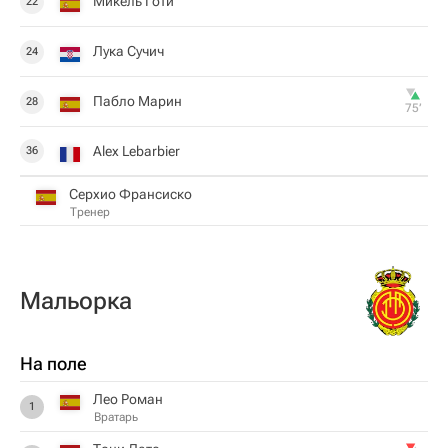
Микель Готи
22
Лука Сучич
24
Пабло Марин
28
75‎’‎
Alex Lebarbier
36
Серхио Франсиско
Тренер
Мальорка
На поле
Лео Роман
1
Вратарь