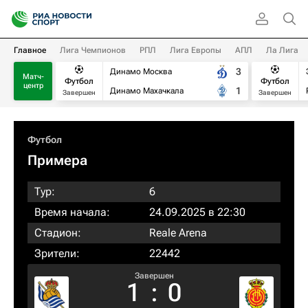
Главное
Лига Чемпионов
РПЛ
Лига Европы
АПЛ
Ла Лига
3
Динамо Москва
Матч-
Футбол
Футбол
центр
1
Динамо Махачкала
Завершен
Завершен
Футбол
Примера
Тур:
6
Время начала:
24.09.2025 в 22:30
Стадион:
Reale Arena
Зрители:
22442
Завершен
1
:
0