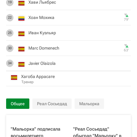
Хави Льябрес
19
Хоан Мохика
22
79‎’‎
Иван Куэльяр
25
Marc Domenech
30
63‎’‎
Javier Olaizola
34
Хагоба Аррасате
Тренер
Общее
Реал Сосьедад
Мальорка
"Мальорка" подписала
"Реал Сосьедад"
восьмилетнего
обыграл "Мальорку" в