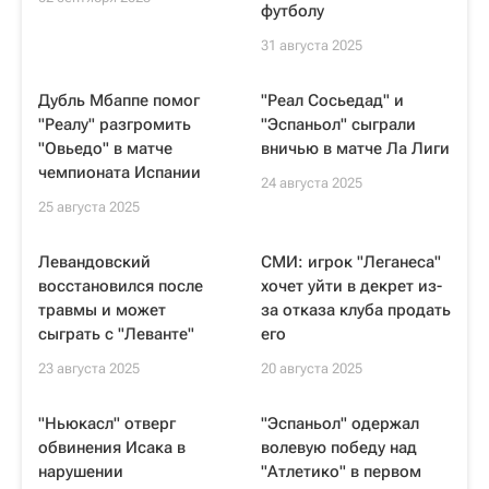
футболу
31 августа 2025
Дубль Мбаппе помог
"Реал Сосьедад" и
"Реалу" разгромить
"Эспаньол" сыграли
"Овьедо" в матче
вничью в матче Ла Лиги
чемпионата Испании
24 августа 2025
25 августа 2025
Левандовский
СМИ: игрок "Леганеса"
восстановился после
хочет уйти в декрет из-
травмы и может
за отказа клуба продать
сыграть с "Леванте"
его
23 августа 2025
20 августа 2025
"Ньюкасл" отверг
"Эспаньол" одержал
обвинения Исака в
волевую победу над
нарушении
"Атлетико" в первом