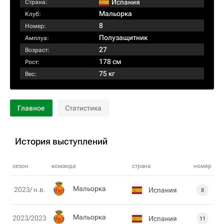
Испания
Страна:
Мальорка
Клуб:
8
Номер:
Полузащитник
Амплуа:
27
Возраст:
178 см
Рост:
75 кг
Вес:
Главное
Статистика
История выступлений
сезон
команда
страна
номер
Мальорка
2023/ н.в.
Испания
8
Мальорка
2023/2023
Испания
11