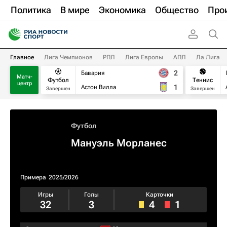
Политика
В мире
Экономика
Общество
Про
Главное
Лига Чемпионов
РПЛ
Лига Европы
АПЛ
Ла Лига
2
Бавария
Матч-
Футбол
Теннис
центр
1
Астон Вилла
Завершен
Завершен
Футбол
Мануэль Морланес
Примера
2025/2026
Игры
Голы
Карточки
32
3
4
1