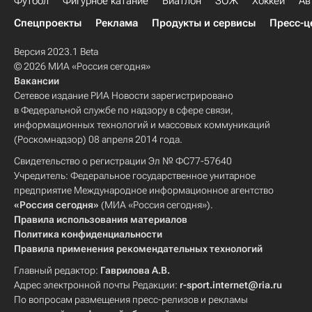
Футбол
Фигурное катание
Биатлон
ЗОЖ
Хоккей
Ав
Спецпроекты
Реклама
Продукты и сервисы
Пресс-ц
Версия 2023.1 Beta
© 2026 МИА «Россия сегодня»
Вакансии
Сетевое издание РИА Новости зарегистрировано
в Федеральной службе по надзору в сфере связи,
информационных технологий и массовых коммуникаций
(Роскомнадзор) 08 апреля 2014 года.
Свидетельство о регистрации Эл № ФС77-57640
Учредитель: Федеральное государственное унитарное
предприятие Международное информационное агентство
«Россия сегодня»
(МИА «Россия сегодня»).
Правила использования материалов
Политика конфиденциальности
Правила применения рекомендательных технологий
Главный редактор:
Гаврилова А.В.
Адрес электронной почты Редакции:
r-sport.internet@ria.ru
По вопросам размещения пресс-релизов и рекламы