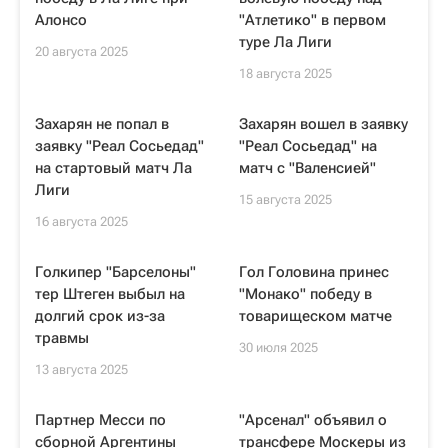
Алонсо
"Атлетико" в первом
туре Ла Лиги
20 августа 2025
18 августа 2025
Захарян не попал в
Захарян вошел в заявку
заявку "Реал Сосьедад"
"Реал Сосьедад" на
на стартовый матч Ла
матч с "Валенсией"
Лиги
15 августа 2025
16 августа 2025
Голкипер "Барселоны"
Гол Головина принес
тер Штеген выбыл на
"Монако" победу в
долгий срок из-за
товарищеском матче
травмы
30 июля 2025
13 августа 2025
Партнер Месси по
"Арсенал" объявил о
сборной Аргентины
трансфере Москеры из