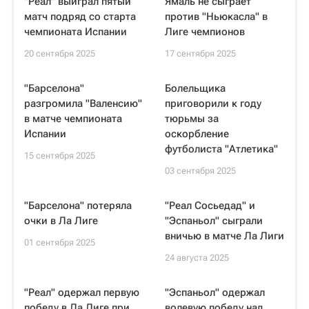
"Реал" выиграл пятый
Ямаль не сыграет
матч подряд со старта
против "Ньюкасла" в
чемпионата Испании
Лиге чемпионов
20 сентября 2025
17 сентября 2025
"Барселона"
Болельщика
разгромила "Валенсию"
приговорили к году
в матче чемпионата
тюрьмы за
Испании
оскорбление
футболиста "Атлетика"
15 сентября 2025
03 сентября 2025
"Барселона" потеряла
"Реал Сосьедад" и
очки в Ла Лиге
"Эспаньол" сыграли
вничью в матче Ла Лиги
01 сентября 2025
24 августа 2025
"Реал" одержал первую
"Эспаньол" одержал
победу в Ла Лиге при
волевую победу над