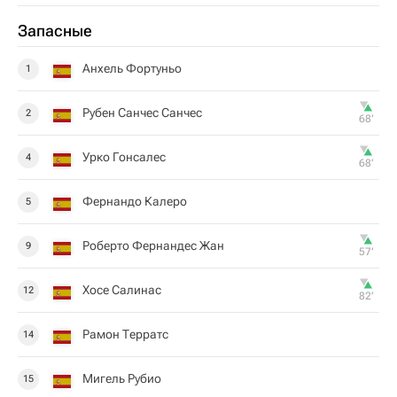
Запасные
Анхель Фортуньо
1
Рубен Санчес Санчес
2
68‎’‎
Урко Гонсалес
4
68‎’‎
Фернандо Калеро
5
Роберто Фернандес Жан
9
57‎’‎
Хосе Салинас
12
82‎’‎
Рамон Терратс
14
Мигель Рубио
15