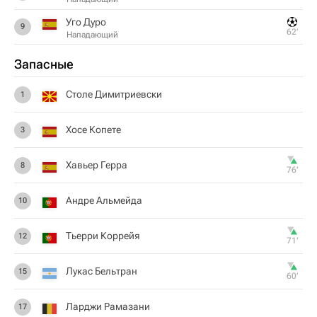
Уго Дуро
9
62‎’‎
Нападающий
Запасные
Столе Димитриевски
1
Хосе Копете
3
Хавьер Герра
8
76‎’‎
Андре Альмейда
10
Тьерри Коррейя
12
71‎’‎
Лукас Бельтран
15
60‎’‎
Ларджи Рамазани
17