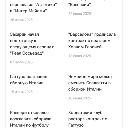
перешел из "Атлетико"
"Валенсии"
в "Интер Майами"
24 июля 2025
26 июля 2025
Захарян начал
"Барселона" подписала
подготовку к
контракт с вратарем
следующему сезону с
Хоаном Гарсией
"Реал Сосьедад"
18 июня 2025
07 июля 2025
Гаттузо возглавил
Чемпион мира может
сборную Италии
сменить Спаллетти в
сборной Италии
15 июня 2025
10 июня 2025
Раньери отказался
Хорватский клуб
возглавить сборную
расторг контракт с
Италии по футболу
Гаттузо