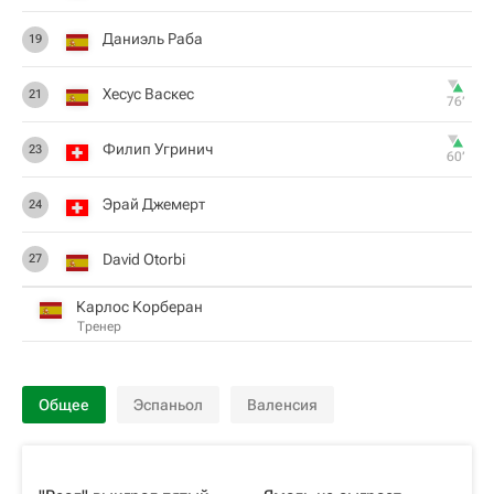
Даниэль Раба
19
Хесус Васкес
21
76‎’‎
Филип Угринич
23
60‎’‎
Эрай Джемерт
24
David Otorbi
27
Карлос Корберан
Тренер
Общее
Эспаньол
Валенсия