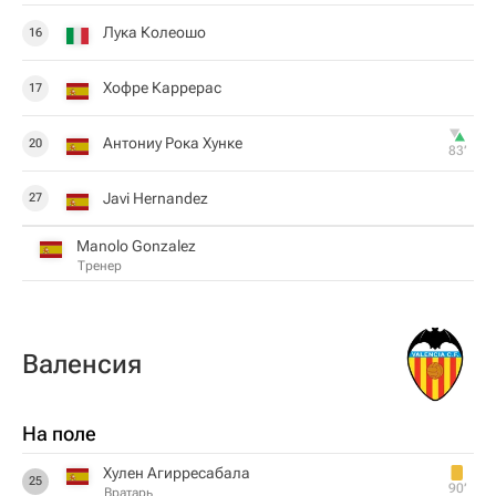
Лука Колеошо
16
Хофре Каррерас
17
Антониу Рока Хунке
20
83‎’‎
Javi Hernandez
27
Manolo Gonzalez
Тренер
Валенсия
На поле
Хулен Агирресабала
25
90‎’‎
Вратарь