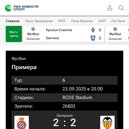
Главное
Лига Чемпионов
РПЛ
Лига Европы
АПЛ
Ла Лига
0
Крылья Советов
Матч-
Футбол
Футбол
центр
2
Балтика
Завершен
Завершен
Футбол
Примера
Тур:
6
Время начала:
23.09.2025 в 20:00
Стадион:
RCDE Stadium
Зрители:
26802
Завершен
2
:
2