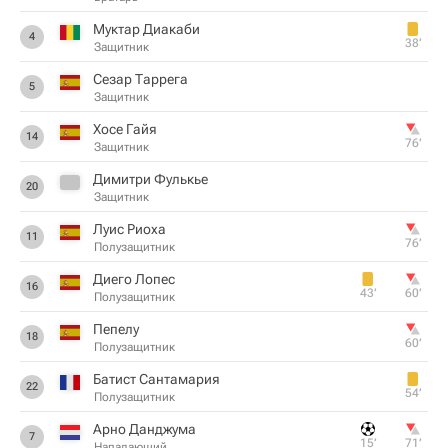
Муктар Диакаби
4
38‎’‎
Защитник
Сезар Таррега
5
Защитник
Хосе Гайя
14
76‎’‎
Защитник
Димитри Фулькье
20
Защитник
Луис Риоха
11
76‎’‎
Полузащитник
Диего Лопес
16
43‎’‎
60‎’‎
Полузащитник
Пепелу
18
60‎’‎
Полузащитник
Батист Сантамария
22
54‎’‎
Полузащитник
Арно Данджума
7
15‎’‎
71‎’‎
Нападающий