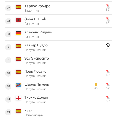
Карлос Ромеро
22
82‎’‎
Защитник
Omar El Hilali
23
68‎’‎
Защитник
Клеменс Ридель
38
Защитник
Хавьер Пуадо
7
90‎’‎
Полузащитник
Эду Экспосито
8
Полузащитник
Поль Лосано
10
68‎’‎
Полузащитник
Шарль Пикель
18
38‎’‎
57‎’‎
Полузащитник
Тирхис Долан
24
83‎’‎
Полузащитник
Кике
19
Нападающий