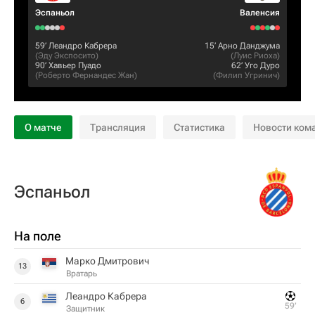
Эспаньол
Валенсия
59‎’‎
Леандро Кабрера
15‎’‎
Арно Данджума
(
Эду Экспосито
)
(
Луис Риоха
)
90‎’‎
Хавьер Пуадо
62‎’‎
Уго Дуро
(
Роберто Фернандес Жан
)
(
Филип Угринич
)
О матче
Трансляция
Статистика
Новости ком
Эспаньол
На поле
Марко Дмитрович
13
Вратарь
Леандро Кабрера
6
59‎’‎
Защитник