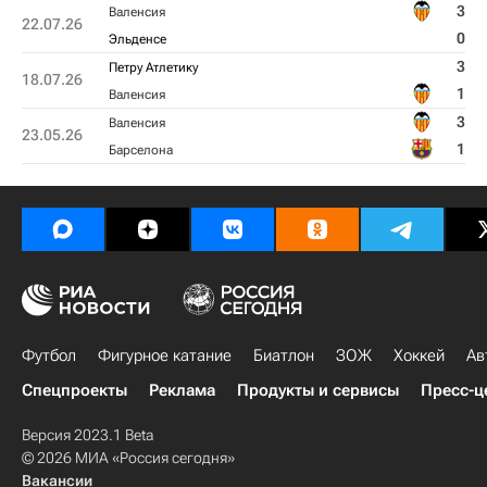
3
Валенсия
22.07.26
0
Эльденсе
3
Петру Атлетику
18.07.26
1
Валенсия
3
Валенсия
23.05.26
1
Барселона
Футбол
Фигурное катание
Биатлон
ЗОЖ
Хоккей
Ав
Спецпроекты
Реклама
Продукты и сервисы
Пресс-ц
Версия 2023.1 Beta
© 2026 МИА «Россия сегодня»
Вакансии