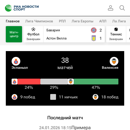
Главное
Лига Чемпионов
РПЛ
Лига Европы
АПЛ
Ла Лига
2
Бавария
Матч-
Футбол
Теннис
центр
1
Астон Вилла
Завершен
Завершен
38
матчей
Эспаньол
Валенсия
24%
29%
47%
9 побед
11 ничьих
18 побед
Последний матч
Примера
24.01.2026 18:15