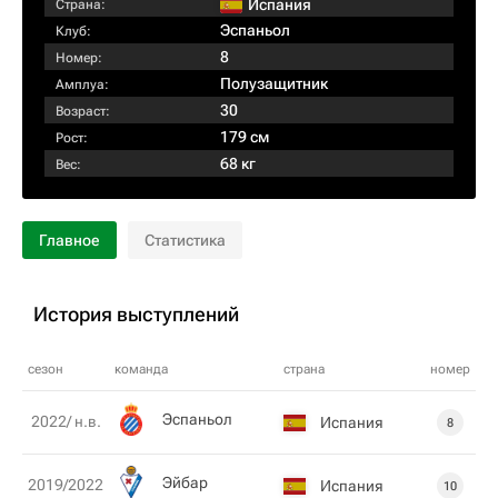
Испания
Страна:
Эспаньол
Клуб:
8
Номер:
Полузащитник
Амплуа:
30
Возраст:
179 см
Рост:
68 кг
Вес:
Главное
Статистика
История выступлений
сезон
команда
страна
номер
Эспаньол
2022/ н.в.
Испания
8
Эйбар
2019/2022
Испания
10