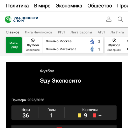
Политика
В мире
Экономика
Общество
Про
Главное
Лига Чемпионов
РПЛ
Лига Европы
АПЛ
Ла Лига
3
Динамо Москва
Матч-
Футбол
Футбол
центр
1
Динамо Махачкала
Завершен
Завершен
Футбол
Эду Экспосито
Примера
2025/2026
Игры
Голы
Карточки
36
1
9
–