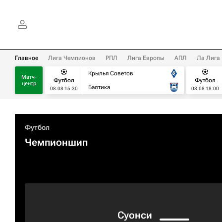
Главное
Лига Чемпионов
РПЛ
Лига Европы
АПЛ
Ла Лига
Крылья Советов
Матч-
Футбол
Футбол
центр
Балтика
08.08 15:30
08.08 18:00
Футбол
Чемпионшип
Суонси