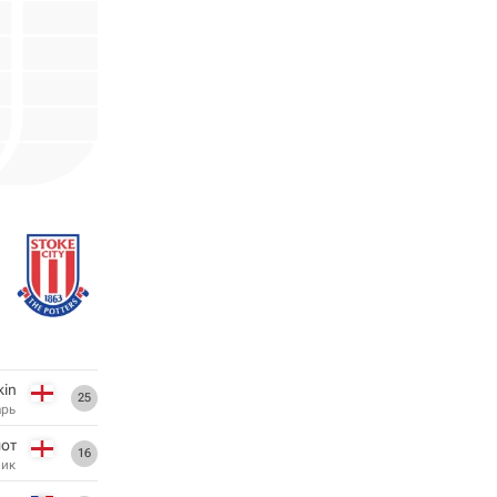
kin
25
арь
мот
16
ник