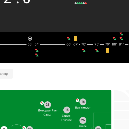
53‎’‎
54‎’‎
66‎’‎
67‎’‎
70‎’‎
75‎’‎
79‎’‎
80‎’‎
81‎’‎
манд
16
21
Бен Уилмот
15
Джесуран Рак-
Сакьи
Стивен
26
Н'Зонзи
Эшли