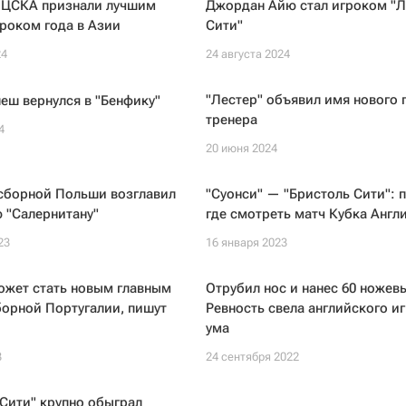
 ЦСКА признали лучшим
Джордан Айю стал игроком "Л
роком года в Азии
Сити"
24
24 августа 2024
"Лестер" объявил имя нового 
еш вернулся в "Бенфику"
тренера
4
20 июня 2024
 сборной Польши возглавил
"Суонси" — "Бристоль Сити": 
 "Салернитану"
где смотреть матч Кубка Англ
23
16 января 2023
ожет стать новым главным
Отрубил нос и нанес 60 ножевы
орной Португалии, пишут
Ревность свела английского иг
ума
3
24 сентября 2022
Сити" крупно обыграл