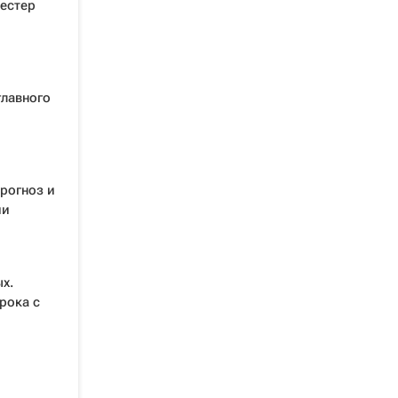
естер
главного
прогноз и
ии
х.
рока с