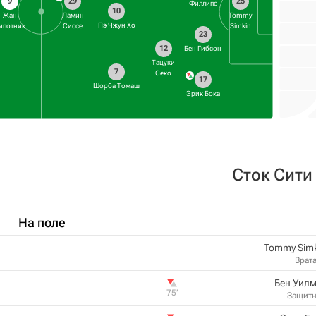
9
29
25
Филлипс
10
Жан
Ламин
Tommy
Пэ Чжун Хо
ипотник
Сиссе
Simkin
23
12
Бен Гибсон
Тацуки
7
Секо
17
Шорба Томаш
Эрик Бока
Сток Сити
На поле
Tommy Sim
Врат
Бен Уил
75‎’‎
Защит