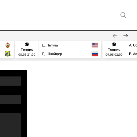
Д. Пегула
А. С
Теннис
Теннис
Д. Шнайдер
Е. А
08.08 21:00
09.08 02:00