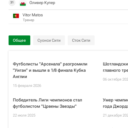
Оливер Купер
31
Vitor Matos
Тренер
Общее
Суонси Сити
Сток Сити
Футболисты "Арсенала" разгромили
Шотландски
"Уиган" и вышли в 1/8 финала Кубка
главного тр
Англии
06 октября 20
15 февраля 2026
Победитель Лиги чемпионов стал
Умер чемпио
футболистом "Црвены Звезды"
года Джорд
22 июля 2025
21 декабря 20