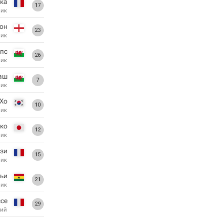
ока
17
ник
сон
23
ник
пс
26
ник
аш
7
ник
 Хо
10
ник
еко
12
ник
нзи
15
ник
кьи
21
ник
се
29
ий