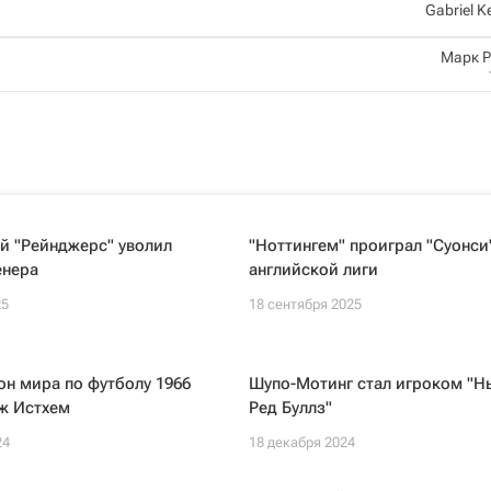
Gabriel Ke
Марк 
й "Рейнджерс" уволил
"Ноттингем" проиграл "Суонси
енера
английской лиги
25
18 сентября 2025
н мира по футболу 1966
Шупо-Мотинг стал игроком "Н
ж Истхем
Ред Буллз"
24
18 декабря 2024