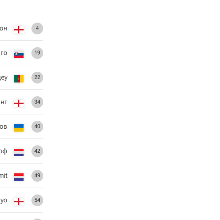
он
4
го
19
еу
22
нг
34
ов
40
оф
42
mit
49
ayo
54