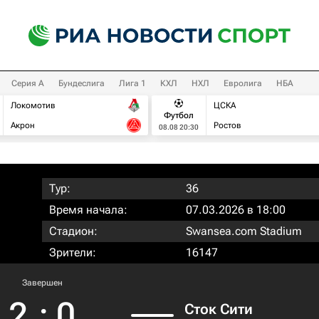
Серия А
Бундеслига
Лига 1
КХЛ
НХЛ
Евролига
НБА
Локомотив
ЦСКА
Футбол
Акрон
Ростов
08.08 20:30
Тур:
36
Время начала:
07.03.2026 в 18:00
Стадион:
Swansea.com Stadium
Зрители:
16147
Завершен
2
:
0
Сток Сити