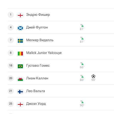
Эндрю Фишер
1
Джей Фултон
4
81‎’‎
Мелкер Виделль
7
81‎’‎
Malick Junior Yalcouye
8
Густаво Гомес
18
66‎’‎
Лиам Каллен
20
80‎’‎
90‎’‎
Лео Вальта
21
Джоэл Уорд
25
90‎’‎