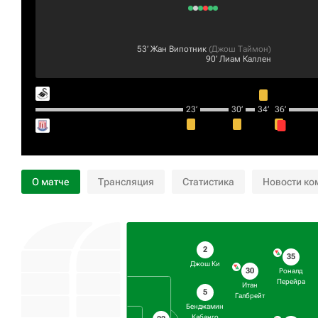
53‎’‎
Жан Випотник
(
Джош Таймон
)
90‎’‎
Лиам Каллен
23‎’‎
30‎’‎
34‎’‎
36‎’‎
О матче
Трансляция
Статистика
Новости ко
2
35
Джош Ки
30
Роналд
Перейра
Итан
5
Галбрейт
Бенджамин
Кабанго