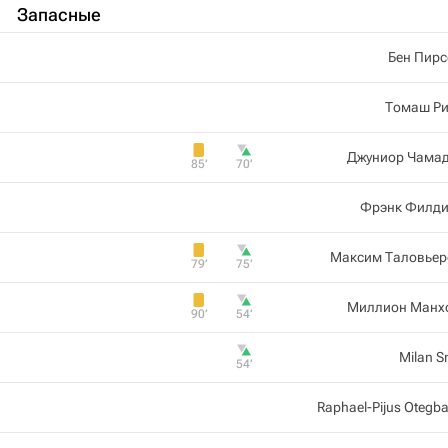
Запасные
Бен Пирс
Томаш Ри
Джуниор Чамад
85‎’‎
70‎’‎
Фрэнк Филди
Максим Таловьер
79‎’‎
75‎’‎
Миллион Манх
90‎’‎
54‎’‎
Milan S
54‎’‎
Raphael-Pijus Otegb