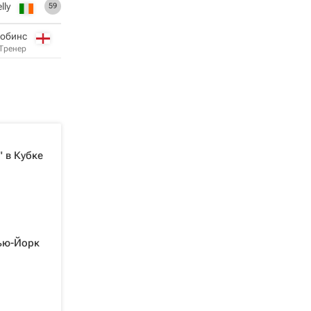
lly
59
Робинс
Тренер
" в Кубке
ью-Йорк