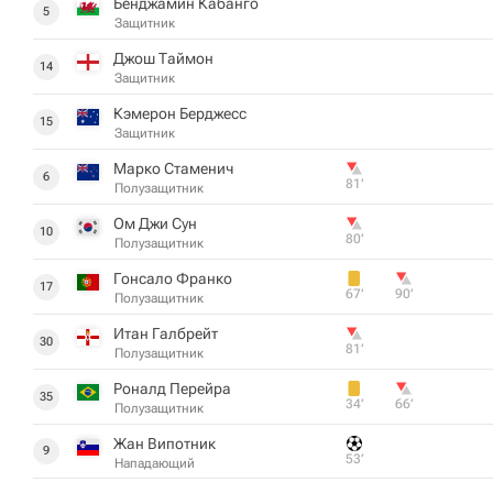
Бенджамин Кабанго
5
Защитник
Джош Таймон
14
Защитник
Кэмерон Берджесс
15
Защитник
Марко Стаменич
6
81‎’‎
Полузащитник
Ом Джи Сун
10
80‎’‎
Полузащитник
Гонсало Франко
17
67‎’‎
90‎’‎
Полузащитник
Итан Галбрейт
30
81‎’‎
Полузащитник
Роналд Перейра
35
34‎’‎
66‎’‎
Полузащитник
Жан Випотник
9
53‎’‎
Нападающий