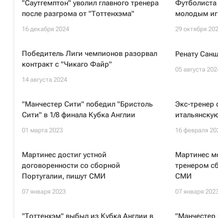
"Саутгемптон" уволил главного тренера
Футболиста
после разгрома от "Тоттенхэма"
молодым иг
16 декабря 2024
29 октября 20
Победитель Лиги чемпионов разорвал
Ренату Санш
контракт с "Чикаго Файр"
05 августа 202
14 августа 2024
"Манчестер Сити" победил "Бристоль
Экс-тренер
Сити" в 1/8 финала Кубка Англии
итальянскую
01 марта 2023
16 февраля 20
Мартинес достиг устной
Мартинес м
договоренности со сборной
тренером сб
Португалии, пишут СМИ
СМИ
07 января 2023
07 января 202
"Тоттенхэм" выбыл из Кубка Англии в
"Манчестер 