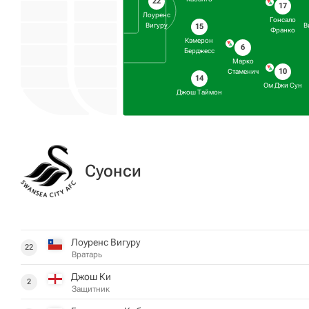
22
17
Лоуренс
Гонсало
Вигуру
В
15
Франко
Кэмерон
6
Берджесс
Марко
10
Стаменич
14
Ом Джи Сун
Джош Таймон
Суонси
Лоуренс Вигуру
22
Вратарь
Джош Ки
2
Защитник