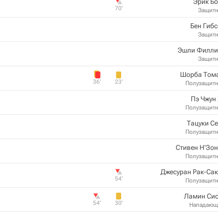
Эрик Б
70‎’‎
Защит
Бен Гиб
Защит
Эшли Филли
Защит
Шорба Том
36‎’‎
23‎’‎
Полузащит
Пэ Чжун
Полузащит
Тацуки С
Полузащит
Стивен Н'Зо
Полузащит
Джесуран Рак-Са
54‎’‎
Полузащит
Ламин Сис
54‎’‎
30‎’‎
Нападающ