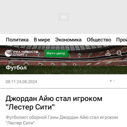
Политика
В мире
Экономика
Общество
Про
Матч-центр
Футбол
08:11 24.08.2024
Джордан Айю стал игроком
"Лестер Сити"
Футболист сборной Ганы Джордан Айю стал игроком
"Лестер Сити"