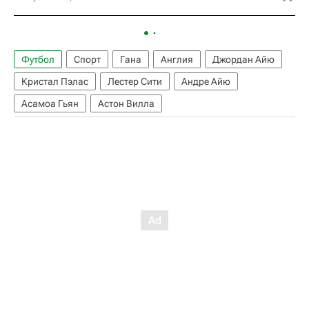
Футбол
Спорт
Гана
Англия
Джордан Айю
Кристал Пэлас
Лестер Сити
Андре Айю
Асамоа Гьян
Астон Вилла