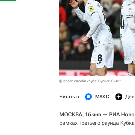
© пресс-служба клуба "Суонси Сити"
Читать в
МАКС
Дзе
МОСКВА, 16 янв — РИА Ново
рамках третьего раунда Кубка