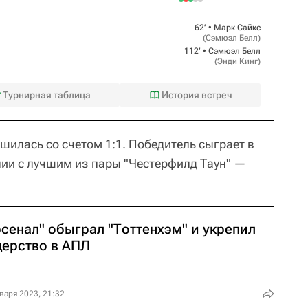
62‎’‎ •
Марк Сайкс
(
Сэмюэл Белл
)
112‎’‎ •
Сэмюэл Белл
(
Энди Кинг
)
Турнирная таблица
История встреч
шилась со счетом 1:1. Победитель сыграет в
ии с лучшим из пары "Честерфилд Таун" —
сенал" обыграл "Тоттенхэм" и укрепил
дерство в АПЛ
варя 2023, 21:32