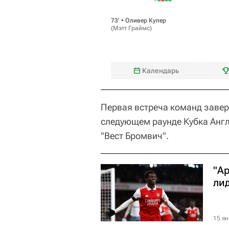
73‎’‎ •
Оливер Купер
(
Мэтт Граймс
)
Календарь
Первая встреча команд завер
следующем раунде Кубка Англ
"Вест Бромвич".
"Ар
ли
15 ян