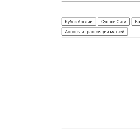
Кубок Англии
Суонси Сити
Бр
Анонсы и трансляции матчей