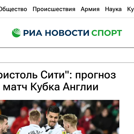
Общество
Происшествия
Армия
Наука
Ку
ристоль Сити": прогноз
ь матч Кубка Англии