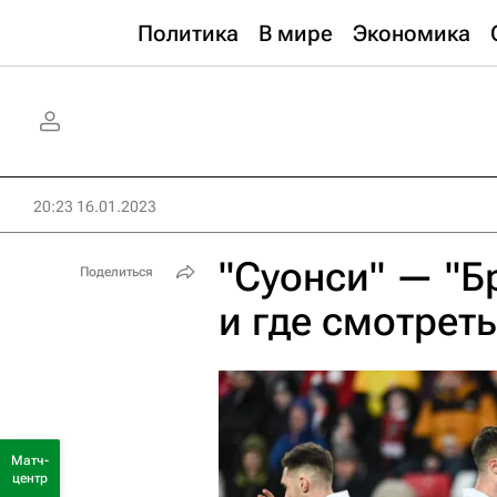
Политика
В мире
Экономика
20:23 16.01.2023
"Суонси" — "Б
Поделиться
и где смотрет
Матч-
центр