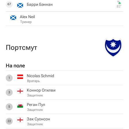
Барри Бэннан
67
82‎’‎
Alex Neil
Тренер
Пoртсмут
На поле
Nicolas Schmid
1
Вратарь
Коннор Огилви
3
Защитник
Реган Пул
5
Защитник
Зак Суонсон
22
Защитник