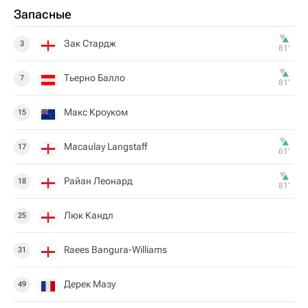
Запасные
Зак Стардж
3
81‎’‎
Тьерно Балло
7
81‎’‎
Макс Кроуком
15
Macaulay Langstaff
17
61‎’‎
Райан Леонард
18
81‎’‎
Люк Кандл
25
Raees Bangura-Williams
31
Дерек Мазу
49