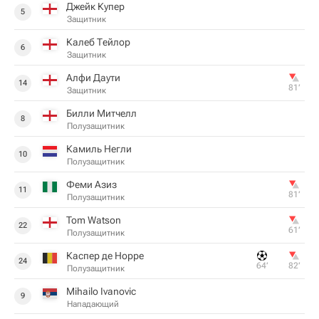
Джейк Купер
5
Защитник
Калеб Тейлор
6
Защитник
Алфи Даути
14
81‎’‎
Защитник
Билли Митчелл
8
Полузащитник
Камиль Негли
10
Полузащитник
Феми Азиз
11
81‎’‎
Полузащитник
Tom Watson
22
61‎’‎
Полузащитник
Каспер де Норре
24
64‎’‎
82‎’‎
Полузащитник
Mihailo Ivanovic
9
Нападающий