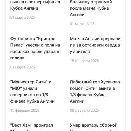
вышел в четвертьфинал
больницу с травмой
Кубка Англии
после матча Кубка
Англии
01 марта 2025
01 марта 2025
Футболиста "Кристал
Матч в Англии прервали
Пэлас" унесли с поля на
из-за остановки сердца
носилках после удара в
у зрителя
голову
15 февраля 2025
01 марта 2025
"Манчестер Сити" и
Дебютный гол Хусанова
"МЮ" узнали
помог "Сити" выйти в
соперников по 1/8
1/8 финала Кубка
финала Кубка Англии
Англии
10 февраля 2025
08 февраля 2025
"Вест Хэм" проиграл
Умер вратарь сборной