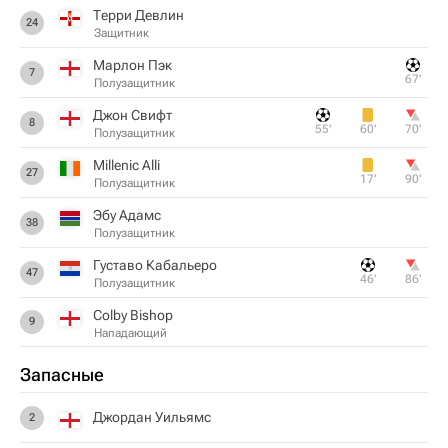
Терри Девлин
24
Защитник
Марлон Пэк
7
67‎’‎
Полузащитник
Джон Свифт
8
55‎’‎
60‎’‎
70‎’‎
Полузащитник
Millenic Alli
27
17‎’‎
90‎’‎
Полузащитник
Эбу Адамс
38
Полузащитник
Густаво Кабальеро
47
46‎’‎
86‎’‎
Полузащитник
Colby Bishop
9
Нападающий
Запасные
Джордан Уильямс
2