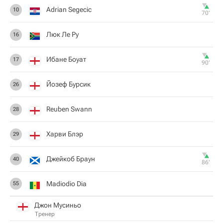
Adrian Segecic
10
70‎’‎
Люк Ле Ру
16
Ибане Боуат
17
90‎’‎
Йозеф Бурсик
26
Reuben Swann
28
Харви Блэр
29
Джейкоб Браун
40
86‎’‎
Madiodio Dia
55
Джон Мусиньо
Тренер