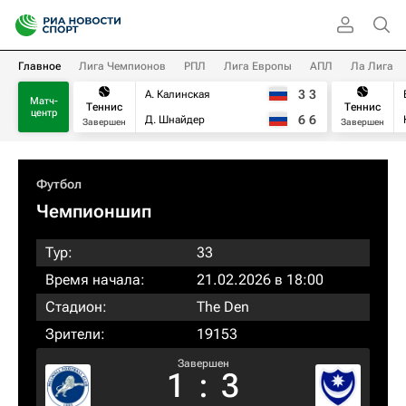
Главное
Лига Чемпионов
РПЛ
Лига Европы
АПЛ
Ла Лига
3
3
А. Калинская
Матч-
Теннис
Теннис
центр
6
6
Д. Шнайдер
Завершен
Завершен
Футбол
Чемпионшип
Тур:
33
Время начала:
21.02.2026 в 18:00
Стадион:
The Den
Зрители:
19153
Завершен
1
:
3