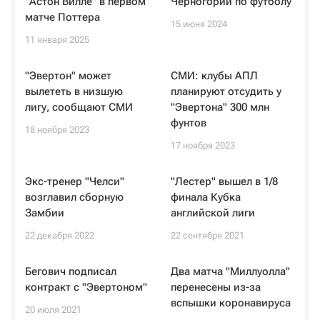
"Астон Вилле" в первом
Черногории по футболу
матче Поттера
15 июня 2024
11 января 2025
"Эвертон" может
СМИ: клубы АПЛ
вылететь в низшую
планируют отсудить у
лигу, сообщают СМИ
"Эвертона" 300 млн
фунтов
18 ноября 2023
17 ноября 2023
Экс-тренер "Челси"
"Лестер" вышел в 1/8
возглавил сборную
финала Кубка
Замбии
английской лиги
22 декабря 2022
22 сентября 2021
Бегович подписал
Два матча "Миллуолла"
контракт с "Эвертоном"
перенесены из-за
вспышки коронавируса
20 июля 2021