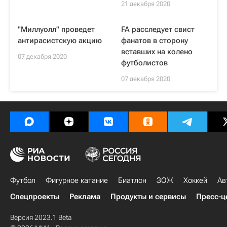
21 декабря 2020
"Миллуолл" проведет
FA расследует свист
антирасистскую акцию
фанатов в сторону
вставших на колено
07 декабря 2020
футболистов
07 декабря 2020
Футбол
Фигурное катание
Биатлон
ЗОЖ
Хоккей
Ав
Спецпроекты
Реклама
Продукты и сервисы
Пресс-ц
Версия 2023.1 Beta