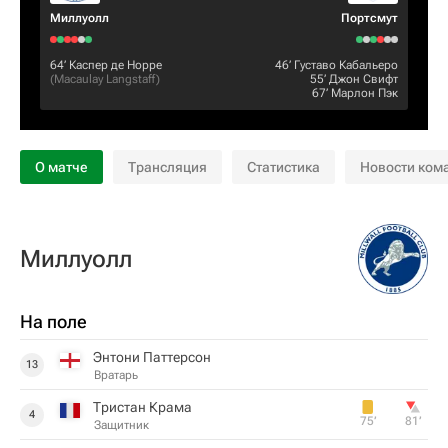
Миллуолл
Пoртсмут
64‎’‎
Каспер де Норре
46‎’‎
Густаво Кабальеро
(
Macaulay Langstaff
)
55‎’‎
Джон Свифт
67‎’‎
Марлон Пэк
О матче
Трансляция
Статистика
Новости ком
Миллуолл
На поле
Энтони Паттерсон
13
Вратарь
Тристан Крама
4
75‎’‎
81‎’‎
Защитник