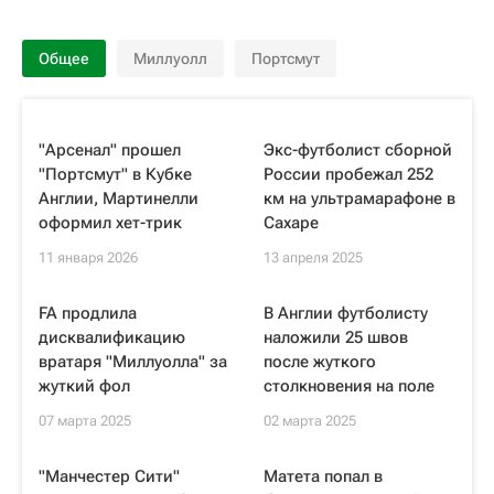
Общее
Миллуолл
Портсмут
"Арсенал" прошел
Экс-футболист сборной
"Портсмут" в Кубке
России пробежал 252
Англии, Мартинелли
км на ультрамарафоне в
оформил хет-трик
Сахаре
11 января 2026
13 апреля 2025
FA продлила
В Англии футболисту
дисквалификацию
наложили 25 швов
вратаря "Миллуолла" за
после жуткого
жуткий фол
столкновения на поле
07 марта 2025
02 марта 2025
"Манчестер Сити"
Матета попал в