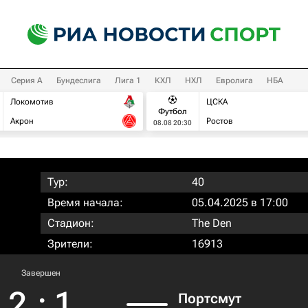
Серия А
Бундеслига
Лига 1
КХЛ
НХЛ
Евролига
НБА
Локомотив
ЦСКА
Футбол
Акрон
Ростов
08.08 20:30
Тур:
40
Время начала:
05.04.2025 в 17:00
Стадион:
The Den
Зрители:
16913
Завершен
2
:
1
Пoртсмут