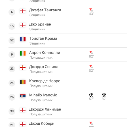
Защитник
Джафет Танганга
6
43‎’‎
Защитник
Джо Брайан
15
Защитник
Тристан Крама
52
Защитник
Аарон Коннолли
9
82‎’‎
Полузащитник
Джордж Сэвилл
23
82‎’‎
Полузащитник
Каспер де Норре
24
Полузащитник
Mihailo Ivanovic
26
57‎’‎
87‎’‎
Полузащитник
Джордж Ханиман
39
Полузащитник
Джош Коберн
21