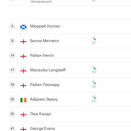
82‎’‎
Нападающий
Мюррей Уоллес
3
Билли Митчелл
8
82‎’‎
Райан Уинтл
14
Macaulay Langstaff
17
82‎’‎
Райан Леонард
18
43‎’‎
Айдомо Эмаху
22
82‎’‎
Люк Кандл
25
George Evans
41