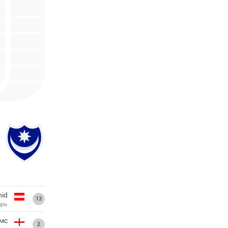
mid
13
арь
мс
2