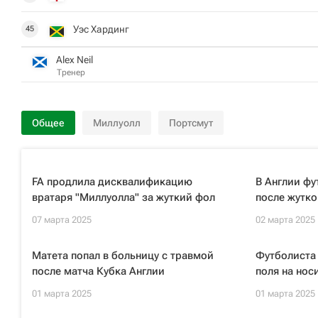
Уэс Хардинг
45
Alex Neil
Тренер
Общее
Миллуолл
Портсмут
FA продлила дисквалификацию
В Англии фу
вратаря "Миллуолла" за жуткий фол
после жутко
07 марта 2025
02 марта 2025
Матета попал в больницу с травмой
Футболиста 
после матча Кубка Англии
поля на нос
01 марта 2025
01 марта 2025