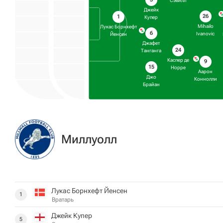
Сэвилл
Джейк
26
1
Купер
Mihailo
Лукас Борнхефт
6
Ivanovic
Йенсен
Джафет
24
Танганга
Каспер де
9
15
Норре
Аарон
Джо
Коннолли
Брайан
Миллуолл
Лукас Борнхефт Йенсен
1
Вратарь
Джейк Купер
5