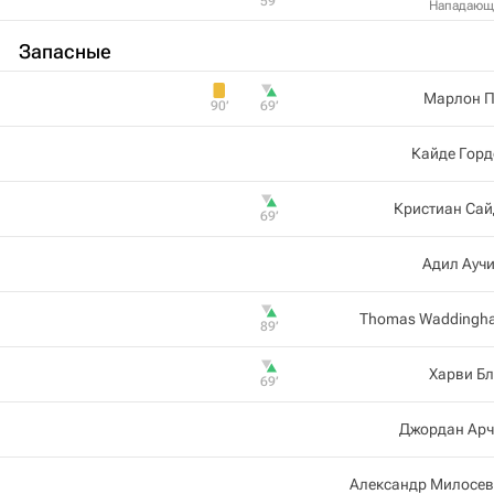
59‎’‎
Нападающ
Запасные
Марлон П
90‎’‎
69‎’‎
Кайде Горд
Кристиан Сай
69‎’‎
Адил Ауч
Thomas Waddingh
89‎’‎
Харви Б
69‎’‎
Джордан Арч
Александр Милосев