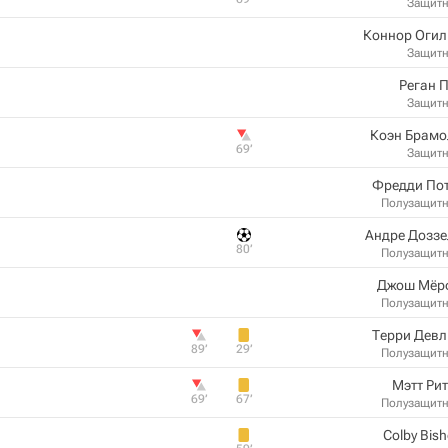
Защит
Коннор Огил
Защит
Реган 
Защит
Коэн Брамо
69‎’‎
Защит
Фредди Пот
Полузащит
Андре Доззе
80‎’‎
Полузащит
Джош Мёр
Полузащит
Терри Девл
89‎’‎
29‎’‎
Полузащит
Мэтт Ри
69‎’‎
67‎’‎
Полузащит
Colby Bis