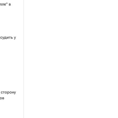
лле" в
судить у
 сторону
ов