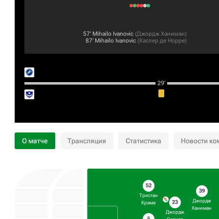
57‎’‎
Mihailo Ivanovic
(
Джордж Ханиман
)
87‎’‎
Mihailo Ivanovic
(
Каспер де Норре
)
29‎’‎
О матче
Трансляция
Статистика
Новости ко
52
39
Тристан
Джордж
23
Крама
Ханиман
Джордж
5