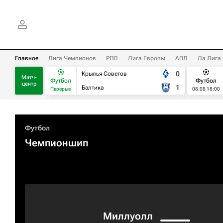
Главное
Лига Чемпионов
РПЛ
Лига Европы
АПЛ
Ла Лига
0
Крылья Советов
Матч-
Футбол
Футбол
центр
1
Балтика
Перерыв
08.08 18:00
Футбол
Чемпионшип
Миллуолл