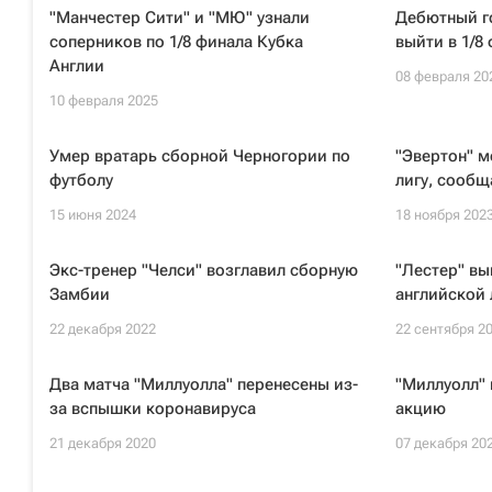
"Манчестер Сити" и "МЮ" узнали
Дебютный го
соперников по 1/8 финала Кубка
выйти в 1/8
Англии
08 февраля 20
10 февраля 2025
Умер вратарь сборной Черногории по
"Эвертон" м
футболу
лигу, сооб
15 июня 2024
18 ноября 202
Экс-тренер "Челси" возглавил сборную
"Лестер" вы
Замбии
английской 
22 декабря 2022
22 сентября 2
Два матча "Миллуолла" перенесены из-
"Миллуолл" 
за вспышки коронавируса
акцию
21 декабря 2020
07 декабря 20