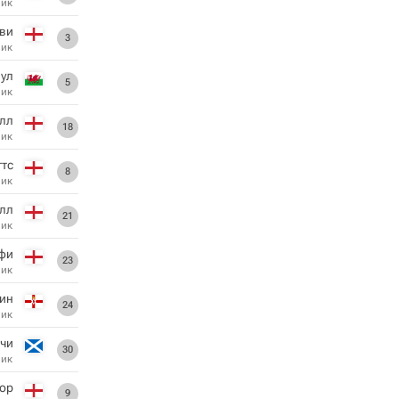
ник
ви
3
ник
Пул
5
ник
лл
18
ник
тс
8
ник
лл
21
ник
фи
23
ник
ин
24
ник
тчи
30
ник
hop
9