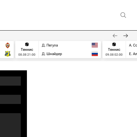
Д. Пегула
А. С
Теннис
Теннис
Д. Шнайдер
Е. А
08.08 21:00
09.08 02:00