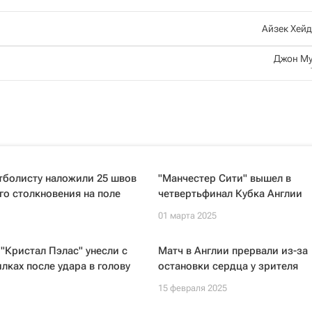
Айзек Хей
Джон Му
тболисту наложили 25 швов
"Манчестер Сити" вышел в
го столкновения на поле
четвертьфинал Кубка Англии
01 марта 2025
"Кристал Пэлас" унесли с
Матч в Англии прервали из-за
илках после удара в голову
остановки сердца у зрителя
15 февраля 2025