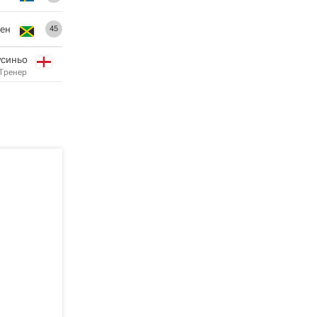
ден
45
синьо
Тренер