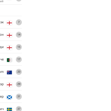
ий
эк
7
он
14
ди
15
иче
17
am
20
лэр
29
ер
31
ич
37