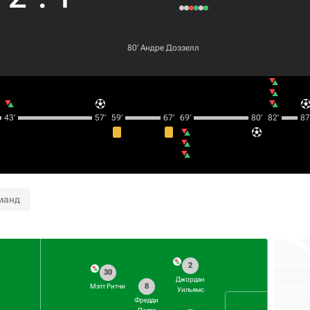
80‎’‎
Андре Доззелл
43‎’‎
57‎’‎
59‎’‎
67‎’‎
69‎’‎
80‎’‎
82‎’‎
87‎’
манд
2
30
Джордан
8
Мэтт Ритчи
Уильямс
Фредди