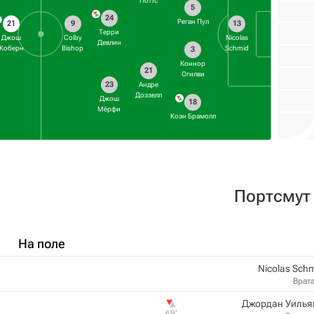
Поттс
5
24
Реган Пул
21
9
13
Терри
Джош
Colby
Nicolas
Девлин
Коберн
Bishop
Schmid
3
Коннор
21
Огилви
23
Андре
Доззелл
Джош
18
Мёрфи
Коэн Брамолл
Пoртсмут
На поле
Nicolas Sch
Врат
Джордан Уилья
69‎’‎