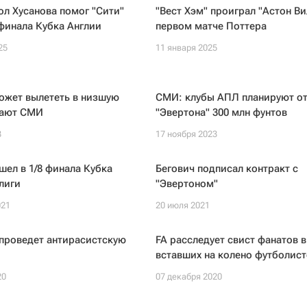
л Хусанова помог "Сити"
"Вест Хэм" проиграл "Астон Ви
 финала Кубка Англии
первом матче Поттера
25
11 января 2025
ожет вылететь в низшую
СМИ: клубы АПЛ планируют от
щают СМИ
"Эвертона" 300 млн фунтов
3
17 ноября 2023
шел в 1/8 финала Кубка
Бегович подписал контракт с
лиги
"Эвертоном"
021
20 июля 2021
проведет антирасистскую
FA расследует свист фанатов в
вставших на колено футболист
20
07 декабря 2020