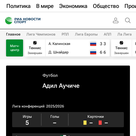
Политика
В мире
Экономика
Общество
Про
Главное
Лига Чемпионов
РПЛ
Лига Европы
АПЛ
Ла Лига
3
3
А. Калинская
Матч-
Теннис
Теннис
центр
6
6
Д. Шнайдер
Завершен
Завершен
Футбол
Адил Аучиче
Лига конференций
2025/2026
Игры
Голы
Карточки
5
–
–
–