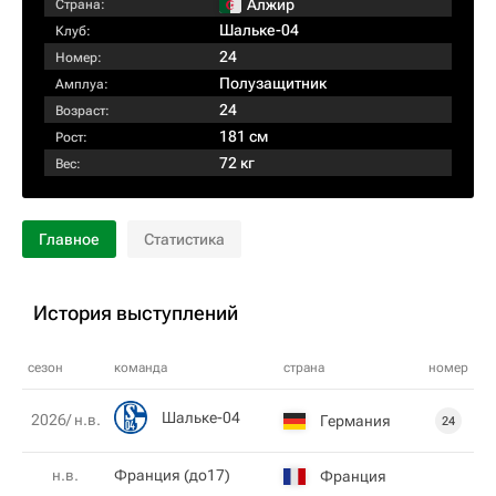
Алжир
Страна:
Шальке-04
Клуб:
24
Номер:
Полузащитник
Амплуа:
24
Возраст:
181 см
Рост:
72 кг
Вес:
Главное
Статистика
История выступлений
сезон
команда
страна
номер
Шальке-04
2026/ н.в.
Германия
24
н.в.
Франция (до17)
Франция