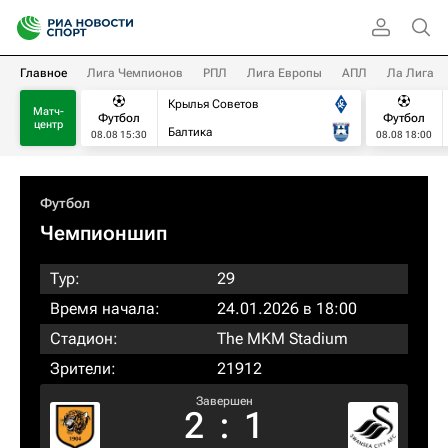
Главное
Лига Чемпионов
РПЛ
Лига Европы
АПЛ
Ла Лига
Крылья Советов
Матч-
Футбол
Футбол
центр
Балтика
08.08 15:30
08.08 18:00
Футбол
Чемпионшип
Тур:
29
Время начала:
24.01.2026 в 18:00
Стадион:
The MKM Stadium
Зрители:
21912
Завершен
2
:
1