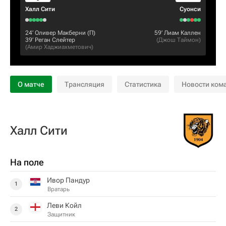
Халл Сити
Суонси
24‎’‎
Оливер Макберни
(П)
59‎’‎
Лиам Каллен
39‎’‎
Реган Слейтер
(
Джош Таймон
)
(
Амир Хаджиахметович
)
О матче
Трансляция
Статистика
Новости ком
Халл Сити
На поле
Ивор Пандур
1
Вратарь
Леви Койл
2
Защитник