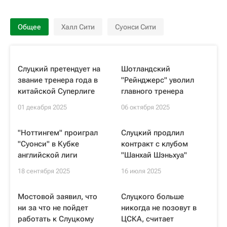
Общее
Халл Сити
Суонси Сити
Слуцкий претендует на
Шотландский
звание тренера года в
"Рейнджерс" уволил
китайской Суперлиге
главного тренера
01 декабря 2025
06 октября 2025
"Ноттингем" проиграл
Слуцкий продлил
"Суонси" в Кубке
контракт с клубом
английской лиги
"Шанхай Шэньхуа"
18 сентября 2025
16 июля 2025
Мостовой заявил, что
Слуцкого больше
ни за что не пойдет
никогда не позовут в
работать к Слуцкому
ЦСКА, считает