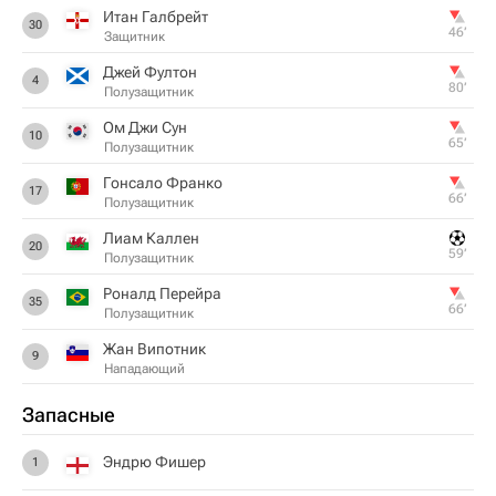
Итан Галбрейт
30
46‎’‎
Защитник
Джей Фултон
4
80‎’‎
Полузащитник
Ом Джи Сун
10
65‎’‎
Полузащитник
Гонсало Франко
17
66‎’‎
Полузащитник
Лиам Каллен
20
59‎’‎
Полузащитник
Роналд Перейра
35
66‎’‎
Полузащитник
Жан Випотник
9
Нападающий
Запасные
Эндрю Фишер
1