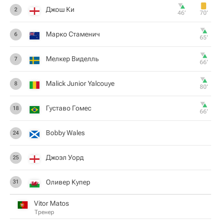
Джош Ки
2
46‎’‎
70‎’‎
Марко Стаменич
6
65‎’‎
Мелкер Виделль
7
66‎’‎
Malick Junior Yalcouye
8
80‎’‎
Густаво Гомес
18
66‎’‎
Bobby Wales
24
Джоэл Уорд
25
Оливер Купер
31
Vitor Matos
Тренер