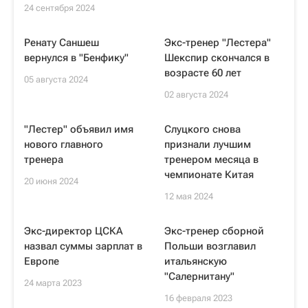
24 сентября 2024
Ренату Саншеш
Экс-тренер "Лестера"
вернулся в "Бенфику"
Шекспир скончался в
возрасте 60 лет
05 августа 2024
02 августа 2024
"Лестер" объявил имя
Слуцкого снова
нового главного
признали лучшим
тренера
тренером месяца в
чемпионате Китая
20 июня 2024
12 мая 2024
Экс-директор ЦСКА
Экс-тренер сборной
назвал суммы зарплат в
Польши возглавил
Европе
итальянскую
"Салернитану"
24 марта 2023
16 февраля 2023