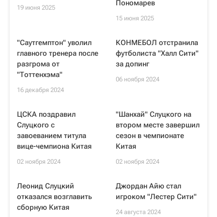
Пономарев
19 июня 2025
15 июня 2025
"Саутгемптон" уволил
КОНМЕБОЛ отстранила
главного тренера после
футболиста "Халл Сити"
разгрома от
за допинг
"Тоттенхэма"
06 ноября 2024
16 декабря 2024
ЦСКА поздравил
"Шанхай" Слуцкого на
Слуцкого с
втором месте завершил
завоеванием титула
сезон в чемпионате
вице-чемпиона Китая
Китая
02 ноября 2024
02 ноября 2024
Леонид Слуцкий
Джордан Айю стал
отказался возглавить
игроком "Лестер Сити"
сборную Китая
24 августа 2024