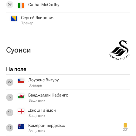
Cathal McCarthy
58
Сергей Якирович
Тренер
Суонси
На поле
Лоуренс Вигуру
22
Вратарь
Бенджамин Кабанго
5
Защитник
Джош Таймон
14
Защитник
Кэмерон Берджесс
15
22‎’‎
Защитник