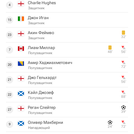
Charlie Hughes
4
Защитник
Джон Иган
15
Защитник
Акин Феймво
23
32‎’‎
Защитник
Лиам Миллар
7
48‎’‎
56‎’‎
Полузащитник
Амир Хаджиахметович
20
72‎’‎
Полузащитник
Джо Гельхардт
21
56‎’‎
Полузащитник
Кайл Джозеф
22
88‎’‎
Полузащитник
Реган Слейтер
27
39‎’‎
Полузащитник
Оливер Макберни
9
24‎’‎
72‎’‎
Нападающий