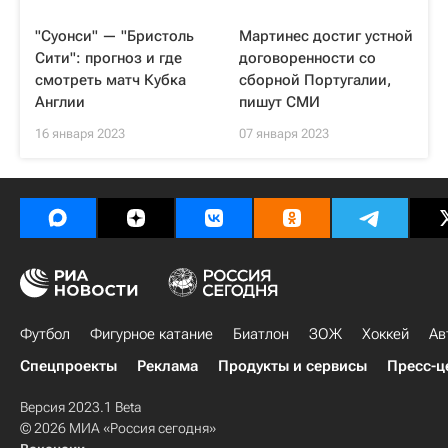
"Суонси" — "Бристоль
Мартинес достиг устной
Сити": прогноз и где
договоренности со
смотреть матч Кубка
сборной Португалии,
Англии
пишут СМИ
16 января 2023
07 января 2023
Футбол
Фигурное катание
Биатлон
ЗОЖ
Хоккей
Ав
Спецпроекты
Реклама
Продукты и сервисы
Пресс-ц
Версия 2023.1 Beta
© 2026 МИА «Россия сегодня»