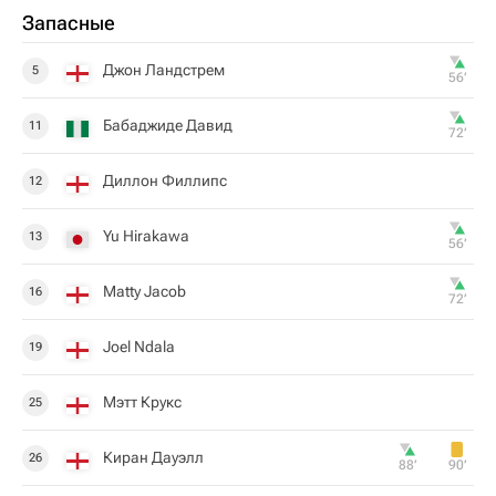
Запасные
Джон Ландстрем
5
56‎’‎
Бабаджиде Давид
11
72‎’‎
Диллон Филлипс
12
Yu Hirakawa
13
56‎’‎
Matty Jacob
16
72‎’‎
Joel Ndala
19
Мэтт Крукс
25
Киран Дауэлл
26
88‎’‎
90‎’‎