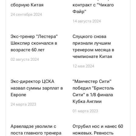
сборную Китая
контракт с "Чикаго
Файр"
24 сентября 2024
14 августа 2024
Экс-тренер "Лестера"
Слуцкого снова
Шекспир скончался в
признали лучшим
возрасте 60 лет
тренером месяца в
чемпионате Китая
02 августа 2024
12 мая 2024
Экс-директор ЦСКА
"Манчестер Сити"
назвал суммы зарплат в
победил "Бристоль
Европе
Сити" в 1/8 финала
Кубка Англии
24 марта 2023
01 марта 2023
Арвеладзе уволили с
Отрубил нос и нанес 60
поста главного тренера
ножевых. Ревность