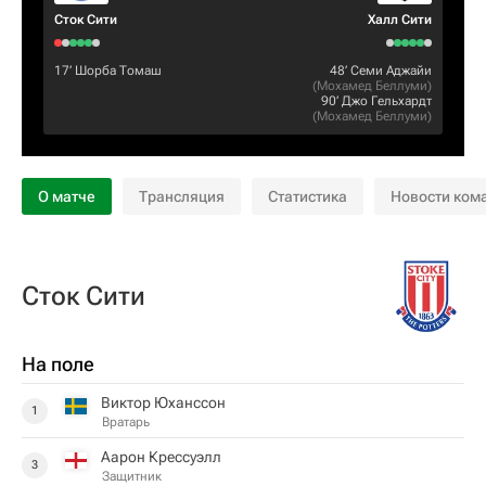
Сток Сити
Халл Сити
17‎’‎
Шорба Томаш
48‎’‎
Семи Аджайи
(
Мохамед Беллуми
)
90‎’‎
Джо Гельхардт
(
Мохамед Беллуми
)
О матче
Трансляция
Статистика
Новости ком
Сток Сити
На поле
Виктор Юханссон
1
Вратарь
Аарон Крессуэлл
3
Защитник