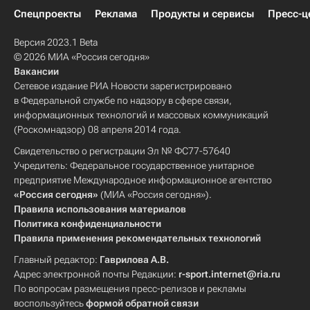
Спецпроекты
Реклама
Продукты и сервисы
Пресс-ц
Версия 2023.1 Beta
© 2026 МИА «Россия сегодня»
Вакансии
Сетевое издание РИА Новости зарегистрировано
в Федеральной службе по надзору в сфере связи,
информационных технологий и массовых коммуникаций
(Роскомнадзор) 08 апреля 2014 года.
Свидетельство о регистрации Эл № ФС77-57640
Учредитель: Федеральное государственное унитарное
предприятие Международное информационное агентство
«Россия сегодня»
(МИА «Россия сегодня»).
Правила использования материалов
Политика конфиденциальности
Правила применения рекомендательных технологий
Главный редактор:
Гаврилова А.В.
Адрес электронной почты Редакции:
r-sport.internet@ria.ru
По вопросам размещения пресс-релизов и рекламы
воспользуйтесь
формой обратной связи