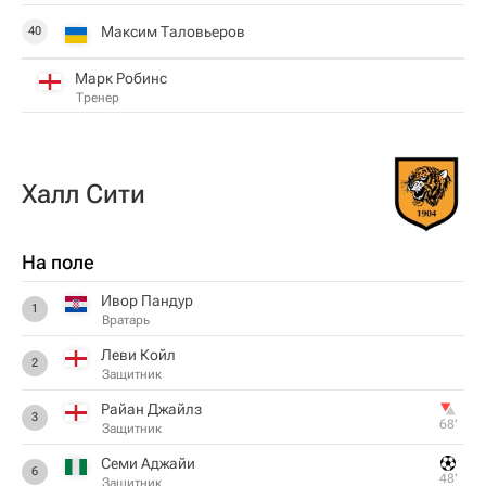
Максим Таловьеров
40
Марк Робинс
Тренер
Халл Сити
На поле
Ивор Пандур
1
Вратарь
Леви Койл
2
Защитник
Райан Джайлз
3
68‎’‎
Защитник
Семи Аджайи
6
48‎’‎
Защитник