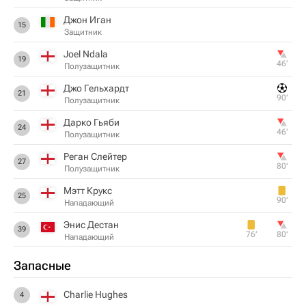
Джон Иган
15
Защитник
Joel Ndala
19
46‎’‎
Полузащитник
Джо Гельхардт
21
90‎’‎
Полузащитник
Дарко Гьяби
24
46‎’‎
Полузащитник
Реган Слейтер
27
80‎’‎
Полузащитник
Мэтт Крукс
25
90‎’‎
Нападающий
Энис Дестан
39
76‎’‎
80‎’‎
Нападающий
Запасные
Charlie Hughes
4