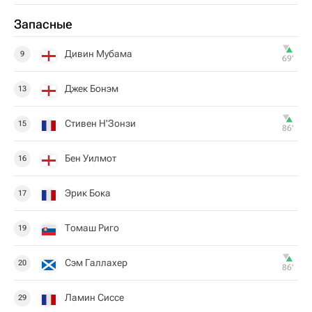
Запасные
Дивин Мубама
9
69‎’‎
Джек Бонэм
13
Стивен Н'Зонзи
15
86‎’‎
Бен Уилмот
16
Эрик Бока
17
Томаш Риго
19
Сэм Галлахер
20
86‎’‎
Ламин Сиссе
29