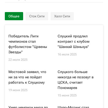
Общее
Сток Сити
Халл Сити
Победитель Лиги
Слуцкий продлил
чемпионов стал
контракт с клубом
футболистом "Црвены
"Шанхай Шэньхуа"
Звезды"
16 июля 2025
22 июля 2025
Мостовой заявил, что
Слуцкого больше
ни за что не пойдет
никогда не позовут в
работать к Слуцкому
ЦСКА, считает
Пономарев
19 июня 2025
15 июня 2025
Умер чемпион мира по
Шупо-Мотинг стал