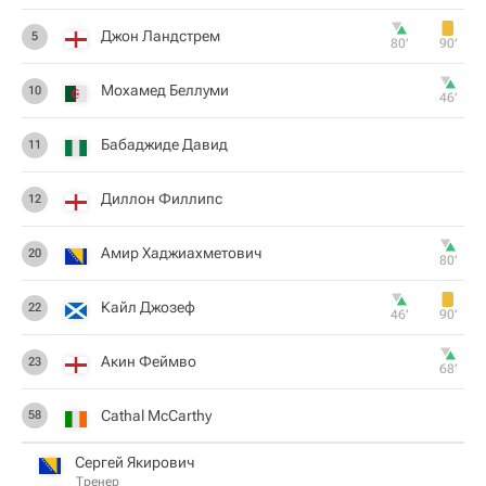
Джон Ландстрем
5
80‎’‎
90‎’‎
Мохамед Беллуми
10
46‎’‎
Бабаджиде Давид
11
Диллон Филлипс
12
Амир Хаджиахметович
20
80‎’‎
Кайл Джозеф
22
46‎’‎
90‎’‎
Акин Феймво
23
68‎’‎
Cathal McCarthy
58
Сергей Якирович
Тренер