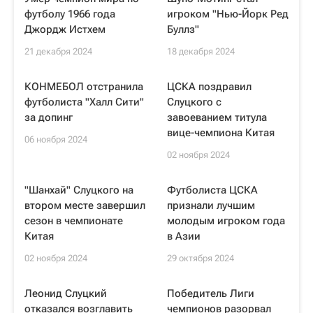
футболу 1966 года
игроком "Нью-Йорк Ред
Джордж Истхем
Буллз"
21 декабря 2024
18 декабря 2024
КОНМЕБОЛ отстранила
ЦСКА поздравил
футболиста "Халл Сити"
Слуцкого с
за допинг
завоеванием титула
вице-чемпиона Китая
06 ноября 2024
02 ноября 2024
"Шанхай" Слуцкого на
Футболиста ЦСКА
втором месте завершил
признали лучшим
сезон в чемпионате
молодым игроком года
Китая
в Азии
02 ноября 2024
29 октября 2024
Леонид Слуцкий
Победитель Лиги
отказался возглавить
чемпионов разорвал