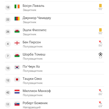
Босун Лаваль
18
90‎’‎
Защитник
Джуниор Чамадеу
22
Защитник
Эшли Филлипс
26
90‎’‎
Защитник
Бен Пирсон
4
86‎’‎
Полузащитник
Шорба Томаш
7
17‎’‎
Полузащитник
Пэ Чжун Хо
10
Полузащитник
Тацуки Секо
12
Полузащитник
Миллион Манхоф
42
86‎’‎
Полузащитник
Роберт Боженик
11
69‎’‎
Нападающий