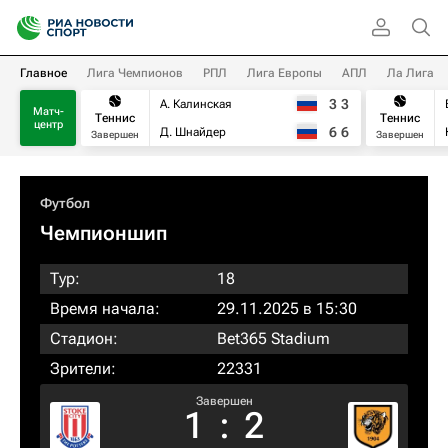
Главное
Лига Чемпионов
РПЛ
Лига Европы
АПЛ
Ла Лига
3
3
А. Калинская
Матч-
Теннис
Теннис
центр
6
6
Д. Шнайдер
Завершен
Завершен
Футбол
Чемпионшип
Тур:
18
Время начала:
29.11.2025 в 15:30
Стадион:
Bet365 Stadium
Зрители:
22331
Завершен
1
:
2