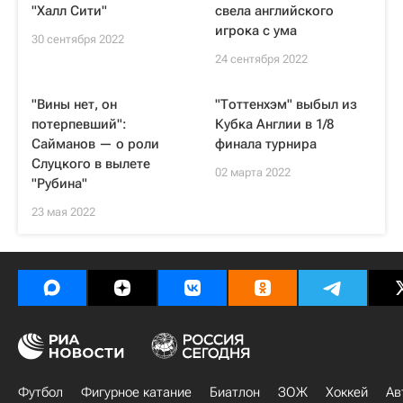
"Халл Сити"
свела английского
игрока с ума
30 сентября 2022
24 сентября 2022
"Вины нет, он
"Тоттенхэм" выбыл из
потерпевший":
Кубка Англии в 1/8
Сайманов — о роли
финала турнира
Слуцкого в вылете
02 марта 2022
"Рубина"
23 мая 2022
Футбол
Фигурное катание
Биатлон
ЗОЖ
Хоккей
Ав