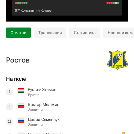
07‎’‎
Константин Кучаев
О матче
Трансляция
Статистика
Новости ком
Ростов
На поле
Рустам Ятимов
1
Вратарь
Виктор Мелехин
4
Защитник
Давид Семенчук
22
Защитник