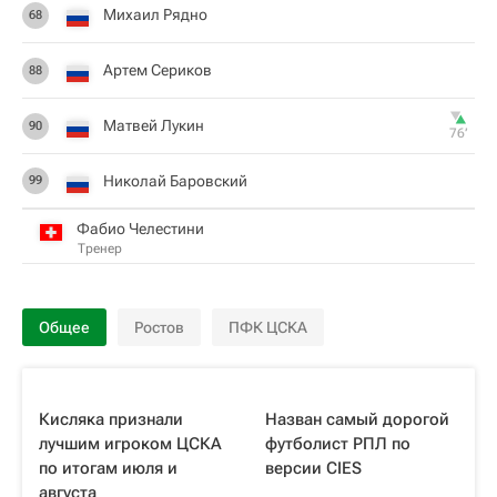
Михаил Рядно
68
Артем Сериков
88
Матвей Лукин
90
76‎’‎
Николай Баровский
99
Фабио Челестини
Тренер
Общее
Ростов
ПФК ЦСКА
Кисляка признали
Назван самый дорогой
лучшим игроком ЦСКА
футболист РПЛ по
по итогам июля и
версии CIES
августа