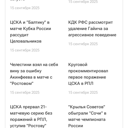
15 сентября 2025
15 сентября 2025
ЦСКА и "Балтику" в
КДК РФС рассмотрит
матче Кубка России
удаление Гайича за
рассудит
агрессивное поведение
Целовальников
15 сентября 2025
15 сентября 2025
Челестини взял на себя
Круговой
вину за ошибку
прокомментировал
Акинфеева в матче с
первое поражение
"Ростовом"
ЦСКА в РПЛ
15 сентября 2025
15 сентября 2025
ЦСКА прервал 21-
"Крылья Советов"
матчевую серию без
обыграли "Сочи" в
поражений в РПЛ,
матче чемпионата
уступив "Ростову"
России