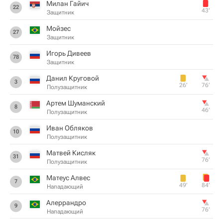
Милан Гайич
22
43‎’‎
Защитник
Мойзес
27
Защитник
Игорь Дивеев
78
Защитник
Данил Круговой
3
26‎’‎
76‎’‎
Полузащитник
Артем Шуманский
8
46‎’‎
Полузащитник
Иван Обляков
10
Полузащитник
Матвей Кисляк
31
76‎’‎
Полузащитник
Матеус Алвес
7
49‎’‎
84‎’‎
Нападающий
Алеррандро
9
76‎’‎
Нападающий