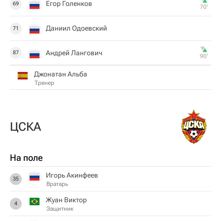
Егор Голенков
69
70‎’‎
Даниил Одоевский
71
Андрей Лангович
87
90‎’‎
Джонатан Альба
Тренер
ЦСКА
На поле
Игорь Акинфеев
35
Вратарь
Жуан Виктор
4
Защитник