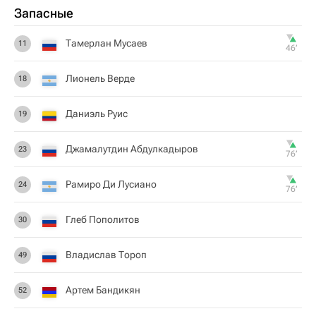
Запасные
Тамерлан Мусаев
11
46‎’‎
Лионель Верде
18
Даниэль Руис
19
Джамалутдин Абдулкадыров
23
76‎’‎
Рамиро Ди Лусиано
24
76‎’‎
Глеб Пополитов
30
Владислав Тороп
49
Артем Бандикян
52