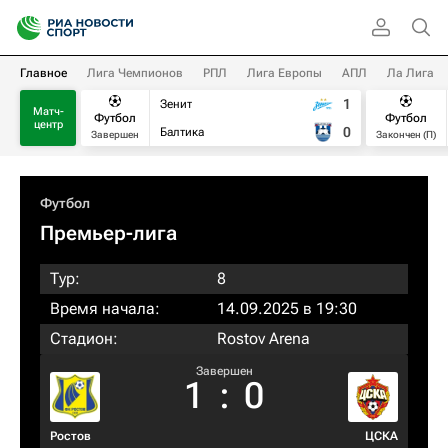
Главное
Лига Чемпионов
РПЛ
Лига Европы
АПЛ
Ла Лига
1
Зенит
Матч-
Футбол
Футбол
центр
0
Балтика
Завершен
Закончен (П)
Футбол
Премьер-лига
Тур:
8
Время начала:
14.09.2025 в 19:30
Стадион:
Rostov Arena
Завершен
1
:
0
Ростов
ЦСКА