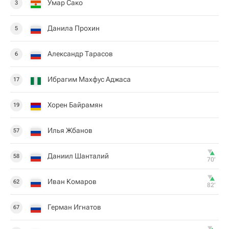
Умар Сако
3
Данила Прохин
5
Александр Тарасов
6
Ибрагим Махфус Аджаса
17
Хорен Байрамян
19
Илья Жбанов
57
Даниил Шанталий
58
70‎’‎
Иван Комаров
62
82‎’‎
Герман Игнатов
67