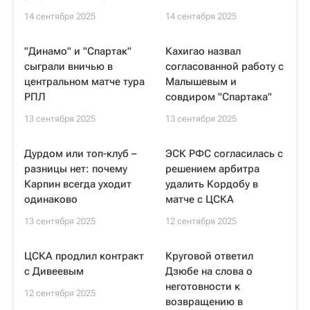
14 сентября 2025
14 сентября 2025
"Динамо" и "Спартак"
Кахигао назвал
сыграли вничью в
согласованной работу с
центральном матче тура
Малышевым и
РПЛ
совдиром "Спартака"
13 сентября 2025
13 сентября 2025
Дурдом или топ-клуб –
ЭСК РФС согласилась с
разницы нет: почему
решением арбитра
Карпин всегда уходит
удалить Кордобу в
одинаково
матче с ЦСКА
13 сентября 2025
12 сентября 2025
ЦСКА продлил контракт
Круговой ответил
с Дивеевым
Дзюбе на слова о
неготовности к
12 сентября 2025
возвращению в