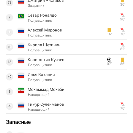
Дмитрий Чистяков
78
30‎’‎
Защитник
Сезар Роналдо
7
90‎’‎
Полузащитник
Алексей Миронов
8
16‎’‎
70‎’‎
Полузащитник
Кирилл Щетинин
10
82‎’‎
Полузащитник
Константин Кучаев
18
07‎’‎
86‎’‎
Полузащитник
Илья Вахания
40
Полузащитник
Мохаммад Мохеби
9
Нападающий
Тимур Сулейманов
99
70‎’‎
Нападающий
Запасные