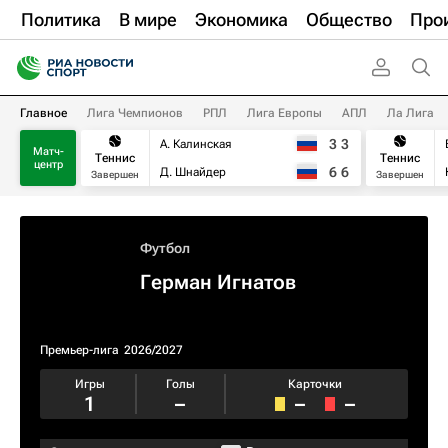
Политика
В мире
Экономика
Общество
Про
Главное
Лига Чемпионов
РПЛ
Лига Европы
АПЛ
Ла Лига
3
3
А. Калинская
Матч-
Теннис
Теннис
центр
6
6
Д. Шнайдер
Завершен
Завершен
Футбол
Герман Игнатов
Премьер-лига
2026/2027
Игры
Голы
Карточки
1
–
–
–