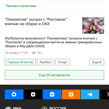
Полная статистика
"Локомотив" сыграл с "Ростовом"
вничью на сборах в ОАЭ
Футболисты московского "Локомотива" сыграли вничью с
"Ростовом" в товарищеском матче на зимних тренировочных
сборах в Абу-Даби (ОАЭ).
24 января, 17:28
342
Герман Игнатов
Футбол
Спорт
Еще
6
Абу-Даби
ОАЭ
Николай Комличенко
Еще 20 материалов
Локомотив (Москва)
Ростов
РПЛ 2026-2027 (Чемпионат России по футболу)