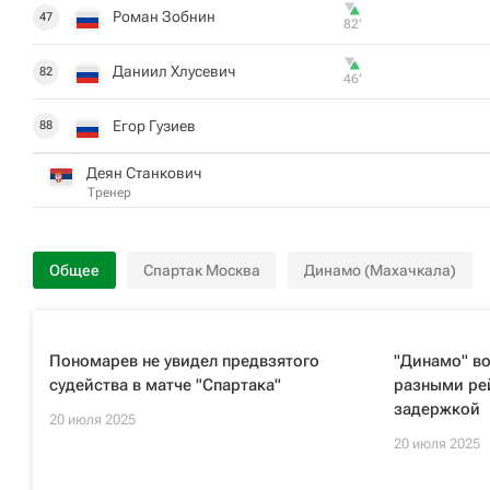
Роман Зобнин
47
82‎’‎
Даниил Хлусевич
82
46‎’‎
Егор Гузиев
88
Деян Станкович
Тренер
Общее
Спартак Москва
Динамо (Махачкала)
Пономарев не увидел предвзятого
"Динамо" во
судейства в матче "Спартака"
разными рей
задержкой
20 июля 2025
20 июля 2025