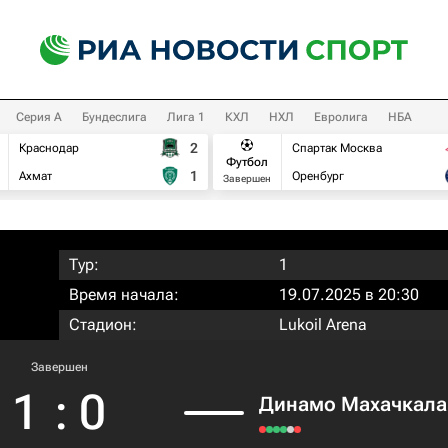
Серия А
Бундеслига
Лига 1
КХЛ
НХЛ
Евролига
НБА
2
Краснодар
Спартак Москва
Футбол
1
Ахмат
Оренбург
Завершен
Тур:
1
Время начала:
19.07.2025 в 20:30
Стадион:
Lukoil Arena
Завершен
1
:
0
Динамо Махачкала