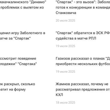
махачкалинского "Динамо"
"Спартак" - это вызов": Забол
 проблемах с вылетом из
готов к конкуренции в команд
Станковича
20 июля 2025
ценил игру Заболотного в
"Спартак" обратится в ЭСК РФ
тче за "Спартак"
судейства в матче РПЛ
19 июля 2025
ссмотрит поведение
Газизов рассказал о планах "
лодежки" "Спартака"
приобрести нескольких футбо
19 июля 2025
к раскрыл, сколько
Жамнов рассказал, почему не
ратит на форму
рассматривал предложения от
КХЛ
18 июля 2025