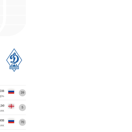
ов
39
арь
зе
5
ник
ев
70
ник