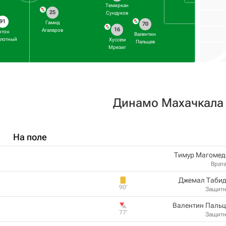
Темиркан
25
Сундуков
91
Гамид
70
16
Агаларов
нтон
Валентин
лотный
Хуссем
Пальцев
Мрезиг
Динамо Махачкала
На поле
Тимур Магомед
Врат
Джемал Табид
90‎’‎
Защит
Валентин Пальц
77‎’‎
Защит