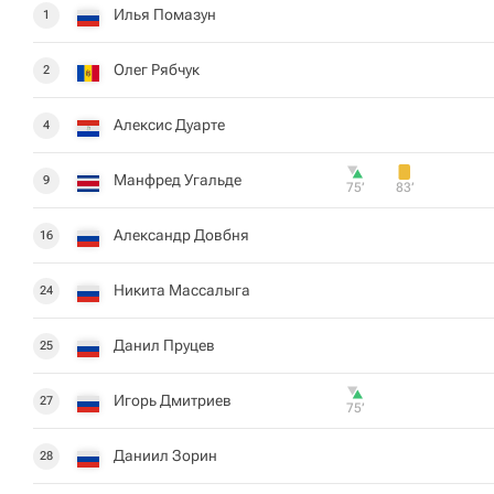
Илья Помазун
1
Олег Рябчук
2
Алексис Дуарте
4
Манфред Угальде
9
75‎’‎
83‎’‎
Александр Довбня
16
Никита Массалыга
24
Данил Пруцев
25
Игорь Дмитриев
27
75‎’‎
Даниил Зорин
28