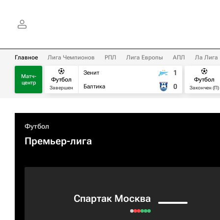
Главное
Лига Чемпионов
РПЛ
Лига Европы
АПЛ
Ла Лига
1
Зенит
Матч-
Футбол
Футбол
центр
0
Балтика
Завершен
Закончен (П)
Футбол
Премьер-лига
Спартак Москва