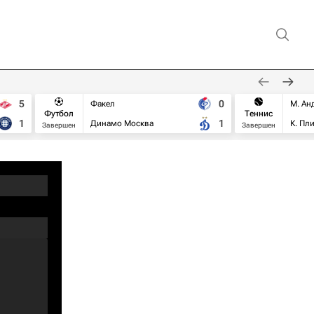
5
0
Факел
М. Ан
Футбол
Теннис
1
1
Динамо Москва
К. Пл
Завершен
Завершен