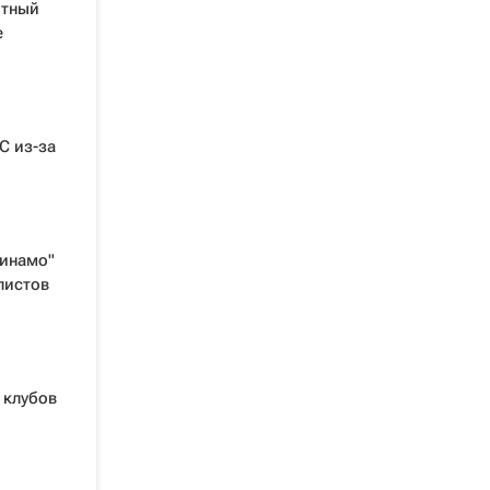
отный
е
С из-за
Динамо"
листов
 клубов