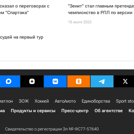
казал о переговорах с
"Зенит" стал главным претенд
м "Спартака"
чемпионство в РПЛ по версии 
18 июля 2025
судей на первый тур
иатлон
ЗОЖ
Хоккей
Авто/мото
Единоборства
Sport sto
ма
Продукты и сервисы
Пресс-центр
Об агентстве
Ко
Свидетельство о регистрации Эл № ФС77-57640