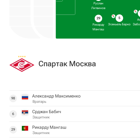
Руслан
Литвинов
5
29
А
Эсекьель Барко
Забо
Рикарду
Мангаш
Спартак Москва
Александр Максименко
98
Вратарь
Срджан Бабич
6
Защитник
Рикарду Мангаш
29
Защитник