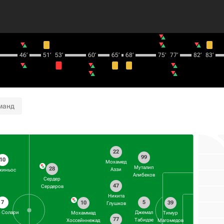
46‎’‎
51‎’‎
53‎’‎
60‎’‎
65‎’‎
68‎’‎
75‎’‎
77‎’‎
82‎’‎
83‎’‎
манд
22
99
10
Мохамед
Муталип
28
Аззи
киньос
Алибеков
Сердер
47
Сердеров
Никита
7
5
10
39
Глушков
 Солари
Джемал
Мохаммад
Тимур
77
Табидзе
Хоссейннежад
Магомедов