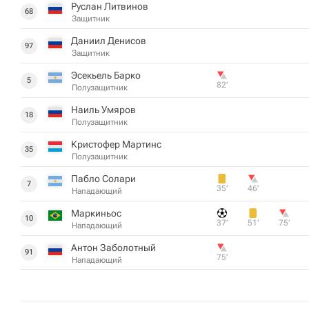
Руслан Литвинов
68
Защитник
Даниил Денисов
97
Защитник
Эсекьель Барко
5
82‎’‎
Полузащитник
Наиль Умяров
18
Полузащитник
Кристофер Мартинс
35
Полузащитник
Пабло Солари
7
35‎’‎
46‎’‎
Нападающий
Маркиньос
10
37‎’‎
51‎’‎
75‎’‎
Нападающий
Антон Заболотный
91
75‎’‎
Нападающий