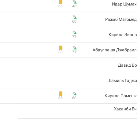
Идар Шумах
65‎’‎
46‎’‎
Ражаб Магомед
60‎’‎
Кирилл Зинов
77‎’‎
Абдулпаша Джабраил
88‎’‎
77‎’‎
Давид Во
Шамиль Гаджи
Кирилл Помешк
68‎’‎
60‎’‎
Хасанби Б