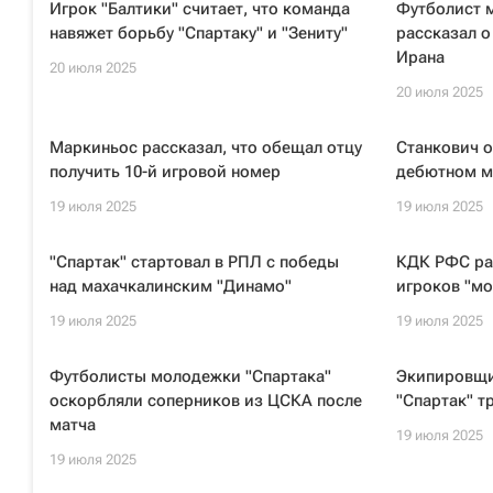
Игрок "Балтики" считает, что команда
Футболист 
навяжет борьбу "Спартаку" и "Зениту"
рассказал о
Ирана
20 июля 2025
20 июля 2025
Маркиньос рассказал, что обещал отцу
Станкович о
получить 10-й игровой номер
дебютном ма
19 июля 2025
19 июля 2025
"Спартак" стартовал в РПЛ с победы
КДК РФС ра
над махачкалинским "Динамо"
игроков "мо
19 июля 2025
19 июля 2025
Футболисты молодежки "Спартака"
Экипировщи
оскорбляли соперников из ЦСКА после
"Спартак" т
матча
19 июля 2025
19 июля 2025