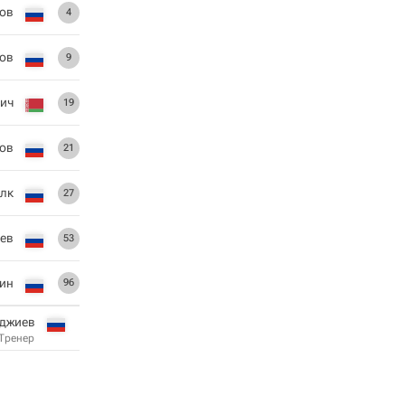
ов
4
ов
9
ич
19
ов
21
лк
27
ев
53
ин
96
иджиев
Тренер