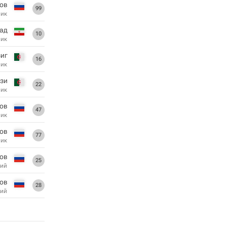
ов
99
ник
ад
10
ник
зиг
16
ник
зи
22
ник
ов
47
ник
ков
77
ник
ов
25
ий
ов
28
ий