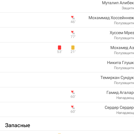
Муталип Алибек
Защит
Мохаммад Хоссейннеж
46‎’‎
Полузащит
Хуссем Мре
77‎’‎
Полузащит
Мохамед Аз
53‎’‎
21‎’‎
Полузащит
Никита Глушк
Полузащит
Темиркан Сунду
Полузащит
Гамид Агалар
60‎’‎
Нападающ
Сердер Сердер
60‎’‎
Нападающ
Запасные