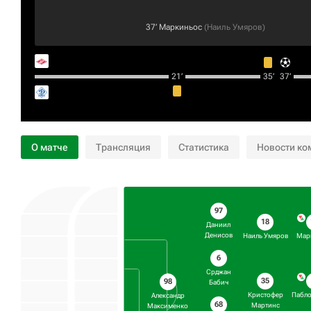
37‎’‎
Маркиньос
(
Наиль Умяров
)
21‎’‎
35‎’‎
37‎’‎
О матче
Трансляция
Статистика
Новости ко
97
18
Даниил
Денисов
Наиль Умяров
Мар
6
Срджан
35
98
Бабич
Кристофер
Пабло
Александр
68
Мартинс
Максименко