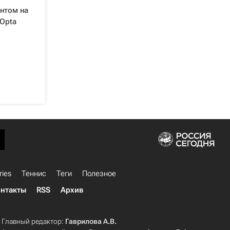
ентом на
Opta
ries
Теннис
Теги
Полезное
нтакты
RSS
Архив
Главный редактор:
Гаврилова А.В.