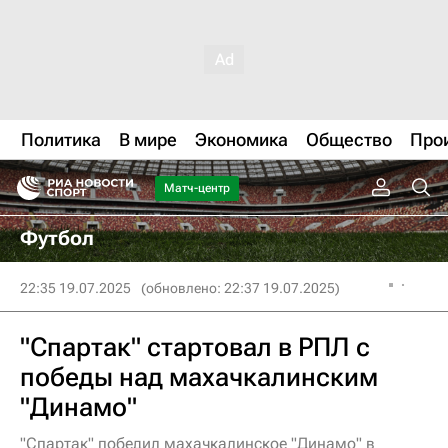
Политика
В мире
Экономика
Общество
Про
Матч-центр
Футбол
22:35 19.07.2025
(обновлено: 22:37 19.07.2025)
"Спартак" стартовал в РПЛ с
победы над махачкалинским
"Динамо"
"Спартак" победил махачкалинское "Динамо" в