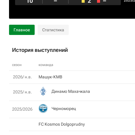
10
–
2
–
2025/
Главное
Статистика
История выступлений
сезон
команда
2026/ н.в.
Машук-КМВ
Динамо Махачкала
2025/ н.в.
Черноморец
2025/2026
FC Kosmos Dolgoprudny