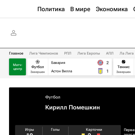
Политика
В мире
Экономика
Главное
Лига Чемпионов
РПЛ
Лига Европы
АПЛ
Ла Лига
2
Бавария
Матч-
Футбол
Теннис
центр
1
Астон Вилла
Завершен
Завершен
Футбол
Кирилл Помешкин
Игры
Голы
Карточки
Перва