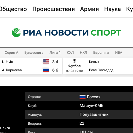
Общество
Происшествия
Армия
Наука
Ку
Серия А
Бундеслига
Лига 1
КХЛ
НХЛ
Евролига
НБА
3
4
I. Jovic
Кельн
Футбол
6
6
А. Корнеева
Реал Сосьедад
07.08 19:00
Россия
Страна:
Машук-КМВ
Клуб:
Полузащитник
Амплуа:
22
Возраст:
я лига
181 см
Рост: