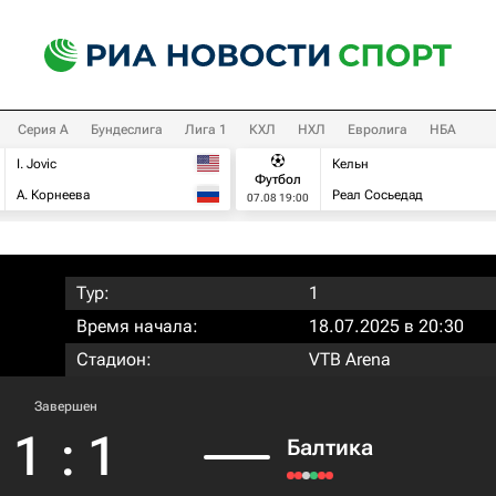
Серия А
Бундеслига
Лига 1
КХЛ
НХЛ
Евролига
НБА
I. Jovic
Кельн
Футбол
А. Корнеева
Реал Сосьедад
07.08 19:00
Тур:
1
Время начала:
18.07.2025 в 20:30
Стадион:
VTB Arena
Завершен
1
:
1
Балтика