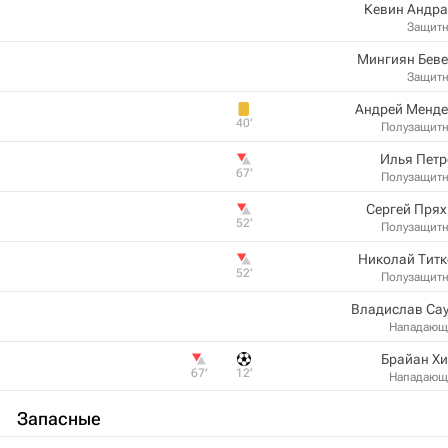
Кевин Андра
Защит
Мингиян Беве
Защит
Андрей Менде
40‎’‎
Полузащит
Илья Петр
67‎’‎
Полузащит
Сергей Пря
52‎’‎
Полузащит
Николай Титк
52‎’‎
Полузащит
Владислав Са
Нападающ
Брайан Х
67‎’‎
12‎’‎
Нападающ
Запасные