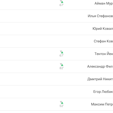
Айман Мур
67‎’‎
Илья Стефанов
Юрий Ковал
Стефан Ков
Тентон Йе
67‎’‎
Александр Фил
82‎’‎
Дмитрий Никит
Егор Любак
Максим Петр
52‎’‎