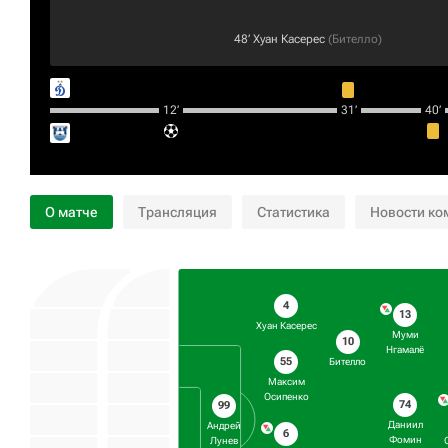
48‎’‎
Хуан Касерес
(
Бителло
)
12‎’‎
31‎’‎
40‎’‎
О матче
Трансляция
Статистика
Новости ко
4
13
Хуан Касерес
Муми
10
Нгамалё
55
Бителло
Максим
Осипенко
74
99
Даниил
Андрей
6
Фомин
Лунев