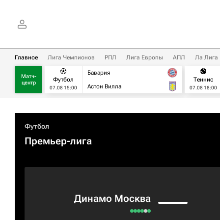
Главное
Лига Чемпионов
РПЛ
Лига Европы
АПЛ
Ла Лига
Бавария
Матч-
Футбол
Теннис
центр
Астон Вилла
07.08 15:00
07.08 18:00
Футбол
Премьер-лига
Динамо Москва