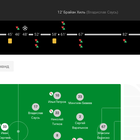
12‎’‎
Брайан Хиль
(
Владислав Саусь
)
45‎’‎
46‎’‎
48‎’‎
52‎’‎
58‎’‎
61‎’‎
67‎’‎
82‎’‎
манд
10
23
Илья Петров
Мингиян Бевеев
17
22
Владислав
2
Саусь
Николай
Сергей
Титков
33
67
Варатынов
Иван
Максим
8
Сергеев
Бориско