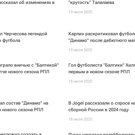
ассказал об изменениях в
"крутость" Талалаева
19 июля 2025
л Черчесова легендой
Карпин раскритиковал футбол
о футбола
"Динамо" после дебютного ма
19 июля 2025
грало вничью с "Балтикой"
Гол футболиста "Балтики" Хиля
тче нового сезона РПЛ
первым в новом сезоне РПЛ
18 июля 2025
ал состав "Динамо" на
В Jogel рассказали о спросе 
 нового сезона РПЛ
сборной России в 2024 году
18 июля 2025
редложил создать в
Путин наградил волейболистку