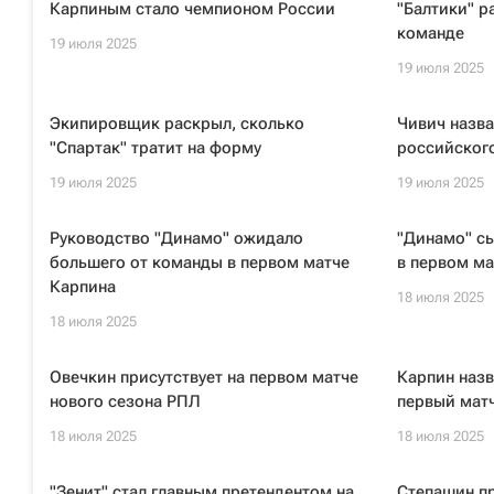
Карпиным стало чемпионом России
"Балтики" р
команде
19 июля 2025
19 июля 2025
Экипировщик раскрыл, сколько
Чивич назва
"Спартак" тратит на форму
российског
19 июля 2025
19 июля 2025
Руководство "Динамо" ожидало
"Динамо" сы
большего от команды в первом матче
в первом ма
Карпина
18 июля 2025
18 июля 2025
Овечкин присутствует на первом матче
Карпин назв
нового сезона РПЛ
первый матч
18 июля 2025
18 июля 2025
"Зенит" стал главным претендентом на
Степашин п