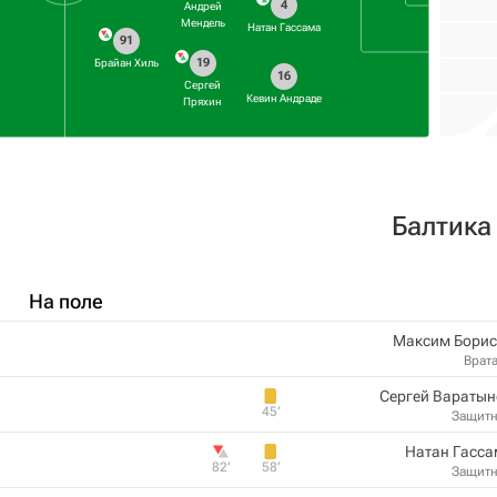
4
Андрей
Мендель
Натан Гассама
91
19
Брайан Хиль
16
Сергей
Кевин Андраде
Пряхин
Балтика
На поле
Максим Борис
Врат
Сергей Варатын
45‎’‎
Защит
Натан Гасса
82‎’‎
58‎’‎
Защит