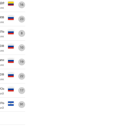
де
16
ник
ев
23
ник
ль
8
ник
ов
10
ник
хин
19
ник
ов
22
ник
усь
17
ий
иль
91
ий