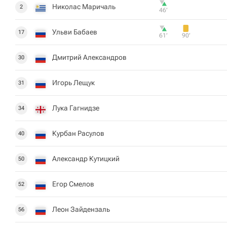
Николас Маричаль
2
46‎’‎
Ульви Бабаев
17
61‎’‎
90‎’‎
Дмитрий Александров
30
Игорь Лещук
31
Лука Гагнидзе
34
Курбан Расулов
40
Александр Кутицкий
50
Егор Смелов
52
Леон Зайдензаль
56