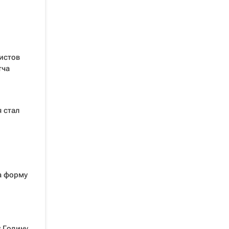
истов
тча
 стал
на форму
 Годину