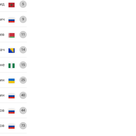
ид
5
ич
9
ев
11
ач
14
нне
15
ин
25
ин
40
ов
44
ов
73