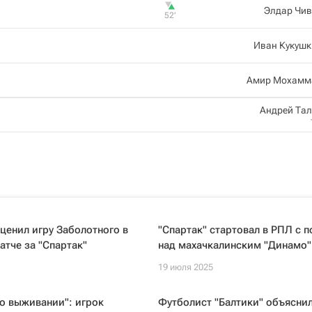
Элдар Чив
52‎’‎
Иван Кукушк
Амир Мохамм
Андрей Та
ценил игру Заболотного в
"Спартак" стартовал в РПЛ с 
тче за "Спартак"
над махачкалинским "Динамо"
19 июля 2025
о выживании": игрок
Футболист "Балтики" объясни