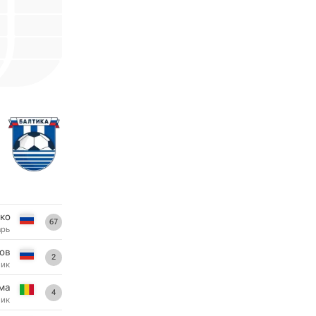
ко
67
арь
ов
2
ник
ма
4
ник