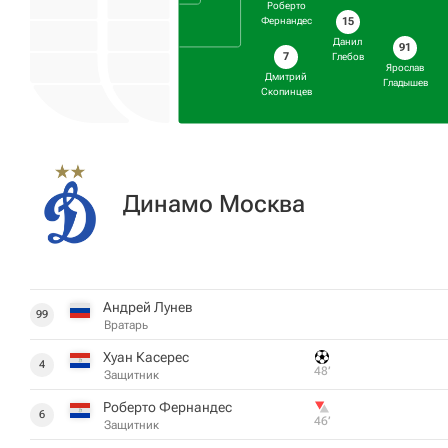
Роберто
15
Фернандес
Данил
91
7
Глебов
Ярослав
Дмитрий
Гладышев
Скопинцев
Динамо Москва
Андрей Лунев
99
Вратарь
Хуан Касерес
4
48‎’‎
Защитник
Роберто Фернандес
6
46‎’‎
Защитник