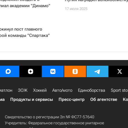
лиал академии "Динамо"
17 июля 2025
кинул пост главного
рой команды "Спартака"
иатлон
ЗОЖ
Хоккей
Авто/мото
Единоборства
Sport sto
ма
Продукты и сервисы
Пресс-центр
Об агентстве
Ко
Свидетельство о регистрации Эл № ФС77-57640
Учредитель: Федеральное государственное унитарное