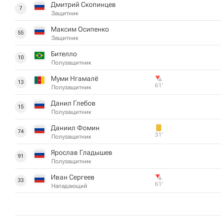
Дмитрий Скопинцев
7
Защитник
Максим Осипенко
55
Защитник
Бителло
10
Полузащитник
Муми Нгамалё
13
61‎’‎
Полузащитник
Данил Глебов
15
Полузащитник
Даниил Фомин
74
31‎’‎
Полузащитник
Ярослав Гладышев
91
Полузащитник
Иван Сергеев
33
61‎’‎
Нападающий