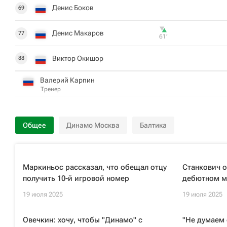
Денис Боков
69
Денис Макаров
77
61‎’‎
Виктор Окишор
88
Валерий Карпин
Тренер
Общее
Динамо Москва
Балтика
Маркиньос рассказал, что обещал отцу
Станкович о
получить 10-й игровой номер
дебютном ма
19 июля 2025
19 июля 2025
Овечкин: хочу, чтобы "Динамо" с
"Не думаем 