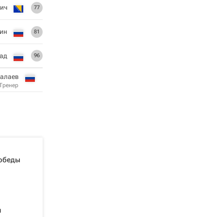
ич
77
ин
81
ад
96
лалаев
Тренер
победы
л