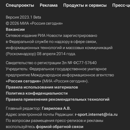
Спецпроекты
Реклама
Продукты и сервисы
Пресс-ц
Версия 2023.1 Beta
© 2026 МИА «Россия сегодня»
Вакансии
Сетевое издание РИА Новости зарегистрировано
в Федеральной службе по надзору в сфере связи,
информационных технологий и массовых коммуникаций
(Роскомнадзор) 08 апреля 2014 года.
Свидетельство о регистрации Эл № ФС77-57640
Учредитель: Федеральное государственное унитарное
предприятие Международное информационное агентство
«Россия сегодня»
(МИА «Россия сегодня»).
Правила использования материалов
Политика конфиденциальности
Правила применения рекомендательных технологий
Главный редактор:
Гаврилова А.В.
Адрес электронной почты Редакции:
r-sport.internet@ria.ru
По вопросам размещения пресс-релизов и рекламы
воспользуйтесь
формой обратной связи