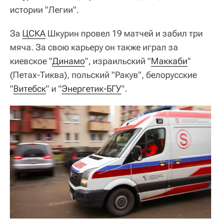
истории "Легии".
За
ЦСКА
Шкурин провел 19 матчей и забил три
мяча. За свою карьеру он также играл за
киевское "
Динамо
", израильский "
Маккаби
"
(Петах-Тиква), польский "Ракув", белорусские
"
Витебск
" и "
Энергетик-БГУ
".