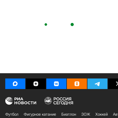
Футбол
Фигурное катание
Биатлон
ЗОЖ
Хоккей
Ав