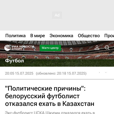
Политика
В мире
Экономика
Общество
Про
Матч-центр
Футбол
20:05 15.07.2025
(обновлено: 20:18 15.07.2025)
"Политические причины":
белорусский футболист
отказался ехать в Казахстан
Экс-футболист ЦСКА Шкурин отказался ехать в