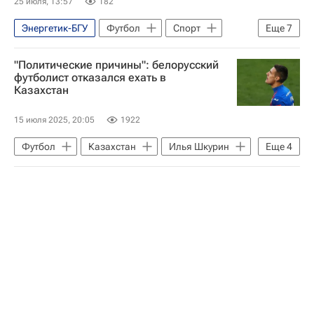
25 июля, 13:57
182
Энергетик-БГУ
Футбол
Спорт
Еще
7
Узбекистан
Манчестер
"Политические причины": белорусский
Абдукодир Хусанов
Энцо Мареска
футболист отказался ехать в
Казахстан
Манчестер Сити
Ланс
АПЛ 2026-2027 (Чемпионат Англии по футболу)
15 июля 2025, 20:05
1922
Футбол
Казахстан
Илья Шкурин
Еще
4
Легия
ПФК ЦСКА
Актобе
Лига Европы УЕФА 2026-2027