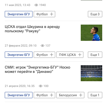
11 мая 2023, 13:43
1940
Энергетик-БГУ
Футбол
Еще
3
Вокруг спорта
Шахтер
Белшина
ЦСКА отдал Шкурина в аренду
польскому "Ракуву"
27 февраля 2022, 09:10
137
Энергетик-БГУ
Футбол
ПФК ЦСКА
Еще
1
Илья Шкурин
СМИ: игрок "Энергетика-БГУ" Носко
может перейти в "Динамо"
21 апреля 2020, 16:35
100
Энергетик-БГУ
Футбол
Белоруссия
Еще
1
Динамо Москва