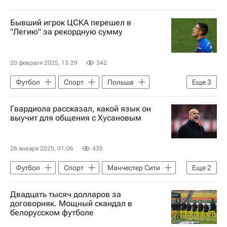
Бывший игрок ЦСКА перешел в
"Легию" за рекордную сумму
20 февраля 2025, 13:29
342
Футбол
Спорт
Польша
Еще
3
Илья Шкурин
Легия
ПФК ЦСКА
Гвардиола рассказал, какой язык он
выучит для общения с Хусановым
26 января 2025, 01:06
435
Футбол
Спорт
Манчестер Сити
Еще
2
Хосеп Гвардиола
Двадцать тысяч долларов за
АПЛ 2026-2027 (Чемпионат Англии по футболу)
договорняк. Мощный скандал в
белорусском футболе