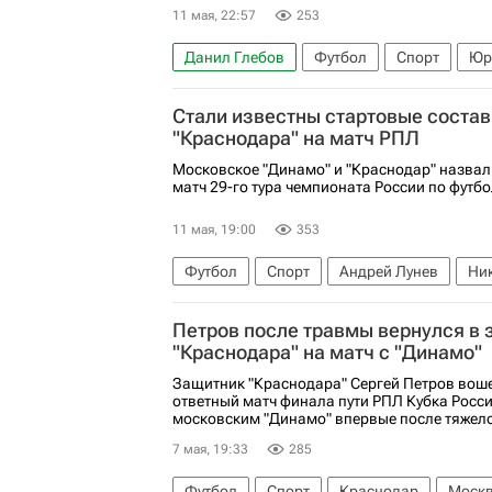
11 мая, 22:57
253
Данил Глебов
Футбол
Спорт
Юр
Динамо Москва
Краснодар
Стали известны стартовые состав
"Краснодара" на матч РПЛ
Московское "Динамо" и "Краснодар" назвал
матч 29-го тура чемпионата России по футбо
11 мая, 19:00
353
Футбол
Спорт
Андрей Лунев
Ни
РПЛ 2026-2027 (Чемпионат России по футб
Петров после травмы вернулся в 
"Краснодара" на матч с "Динамо"
Защитник "Краснодара" Сергей Петров воше
ответный матч финала пути РПЛ Кубка Росси
московским "Динамо" впервые после тяжел
7 мая, 19:33
285
Футбол
Спорт
Краснодар
Моск