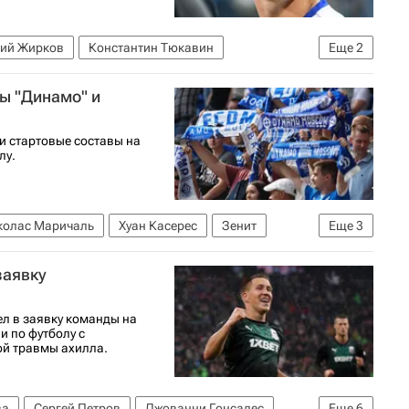
ий Жирков
Константин Тюкавин
Еще
2
ы "Динамо" и
и стартовые составы на
лу.
колас Маричаль
Хуан Касерес
Зенит
Еще
3
олу)
Краснодар
Динамо Москва
заявку
л в заявку команды на
и по футболу с
ой травмы ахилла.
ва
Сергей Петров
Джованни Гонсалес
Еще
6