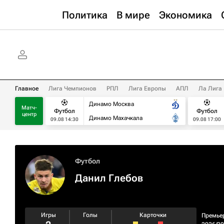
Политика
В мире
Экономика
Главное
Лига Чемпионов
РПЛ
Лига Европы
АПЛ
Ла Лига
Динамо Москва
Матч-
Футбол
Футбол
центр
Динамо Махачкала
09.08 14:30
09.08 17:00
Футбол
Данил Глебов
Игры
Голы
Карточки
Премье