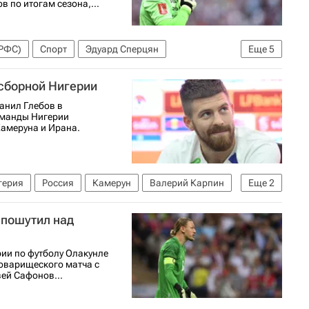
 по итогам сезона,...
(РФС)
Спорт
Эдуард Сперцян
Еще
5
СКА
Зенит
Краснодар
 сборной Нигерии
анил Глебов в
оманды Нигерии
амеруна и Ирана.
герия
Россия
Камерун
Валерий Карпин
Еще
2
 пошутил над
ии по футболу Олакунле
товарищеского матча с
ей Сафонов...