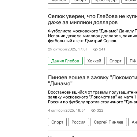
Краснодар
Динамо Москва
Балтик
Селюк уверен, что Глебова не куп
РПЛ 2026-2027 (Чемпионат России по футб
даже за миллион долларов
Футболиста московского "Динамо" Данилу Г
Испании даже за миллион долларов, заяви
футбольный агент Дмитрий Селюк.
29 октября 2025, 17:01
241
Данил Глебов
Хоккей
Спорт
ПФ
Пиняев вошел в заявку "Локомоти
"Динамо"
Восстановившийся от травмы полузащитник
заявку московского "Локомотива" на матч 1
России по футболу против столичного "Дина
4 октября 2025, 18:54
322
Спорт
Россия
Сергей Пиняев
Ан
Локомотив (Москва)
Динамо Москва