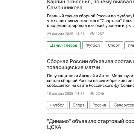
Карпин объяснил, почему вызвал 
Самошникова
Главный тренер сборной России по футболу
что защитник московского "Спартака" Иль
продемонстрировал высокий уровень игры и 
29 августа 2025, 14:51
1287
Данил Глебов
Футбол
Спорт
Ил
Спартак Москва
Локомотив (Москва)
Сборная России объявила состав 
товарищеские матчи
Полузащитники Алексей и Антон Миранчуки
состав сборной России на сентябрьские тов
сообщается на сайте Российского футбольн
18 августа 2025, 14:35
2246
Футбол
Спорт
Россия
Белорусс
Антон Миранчук
Атланта Юнайтед
"Динамо" объявило стартовый сос
Матвей Сафонов
ЦСКА