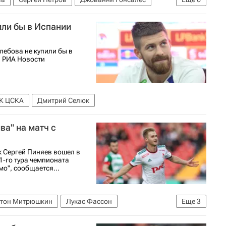
а
Станислав Агкацев
или бы в Испании
олу)
Кубок России по футболу
лебова не купили бы в
л РИА Новости
К ЦСКА
Дмитрий Селюк
ва" на матч с
 Сергей Пиняев вошел в
1-го тура чемпионата
мо", сообщается...
тон Митрюшкин
Лукас Фассон
Еще
3
РПЛ 2026-2027 (Чемпионат России по футболу)