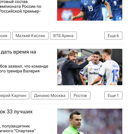
ртовый состав
чемпионата России по
 Российской премьер-
ссия
Матвей Кисляк
ВТБ Арена
Еще
6
намо Москва
ПФК ЦСКА
Бешикташ
 дать время на
олу)
бов заявил, что команде
ого тренера Валерия
лерий Карпин
Динамо Москва
Ростов
Еще
1
олу)
ок 33 лучших
, полузащитник
ичного "Спартака"