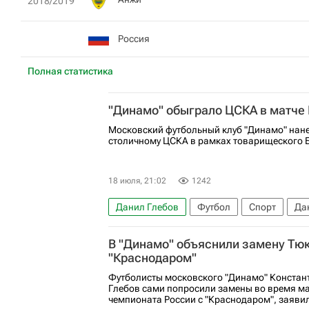
2018/2019
Россия
Полная статистика
"Динамо" обыграло ЦСКА в матче 
Московский футбольный клуб "Динамо" нан
столичному ЦСКА в рамках товарищеского Б
18 июля, 21:02
1242
Данил Глебов
Футбол
Спорт
Да
ПФК ЦСКА
Балтика
РПЛ 2026-2027 
В "Динамо" объяснили замену Тюк
"Краснодаром"
Футболисты московского "Динамо" Констан
Глебов сами попросили замены во время мат
чемпионата России с "Краснодаром", заявил