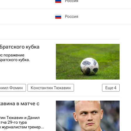
Россия
Россия
Братского кубка
ес поражение
ратского кубка.
ниил Фомин
Константин Тюкавин
Еще
4
(Чемпионат России по футболу)
Первая лига
авина в матче с
тин Тюкавин и Данил
ча 29-го тура
 журналистам тренер...