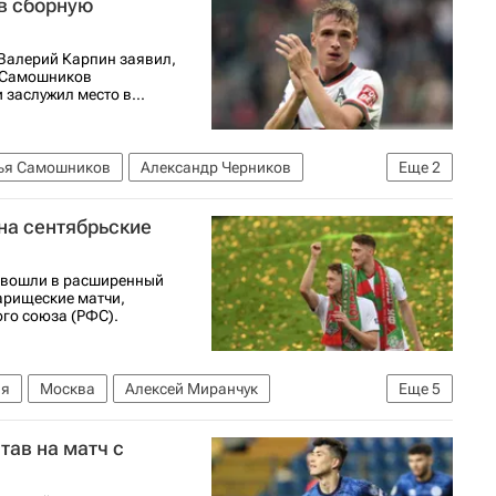
в сборную
 Валерий Карпин заявил,
я Самошников
заслужил место в...
ья Самошников
Александр Черников
Еще
2
на сентябрьские
 вошли в расширенный
арищеские матчи,
ого союза (РФС).
ия
Москва
Алексей Миранчук
Еще
5
Сьон
Российский футбольный союз (РФС)
тав на матч с