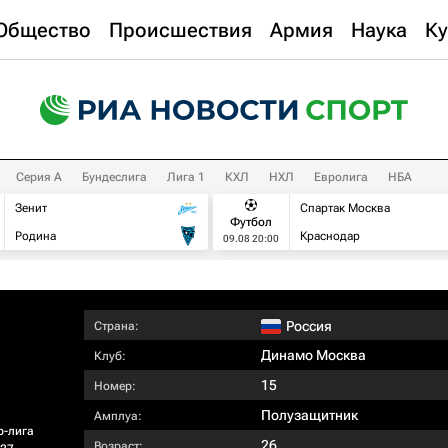
Общество
Происшествия
Армия
Наука
Ку
Серия А
Бундеслига
Лига 1
КХЛ
НХЛ
Евролига
НБА
Зенит
Спартак Москва
Футбол
Родина
Краснодар
09.08 20:00
Россия
Страна:
Динамо Москва
Клуб:
15
Номер:
Полузащитник
Амплуа:
р-лига
26
Возраст: