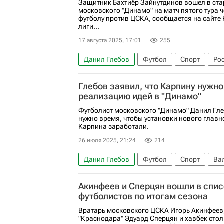
Защитник Бахтиёр Зайнутдинов вошел в ста
московского "Динамо" на матч пятого тура 
футболу против ЦСКА, сообщается на сайте
лиги...
17 августа 2025, 17:01
255
Данил Глебов
Футбол
Спорт
Ро
Игорь Лещук
Максим Осипенко
Ди
Глебов заявил, что Карпину нужно
РПЛ 2026-2027 (Чемпионат России по футб
реализацию идей в "Динамо"
Футболист московского "Динамо" Данил Гле
нужно время, чтобы установки нового главн
Карпина заработали.
26 июля 2025, 21:24
214
Данил Глебов
Футбол
Спорт
Ва
РПЛ 2026-2027 (Чемпионат России по футб
Акинфеев и Сперцян вошли в спис
футболистов по итогам сезона
Вратарь московского ЦСКА Игорь Акинфеев
"Краснодара" Эдуард Сперцян и хавбек стол