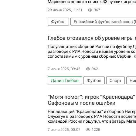
Маркиньос вошли в список 33 лучших игроков
29 июня 2025, 11:51
967
Футбол
Российский футбольный союз 
Игорь Акинфеев
Маркиньос
ПФК Ц
Глебов отозвался об уровне игры
Полузащитник сборной России по футболу Д
разговоре с РИА Новости назвал уровень к
сопоставимым с уровнем сборных Сербии, К
7 июня 2025, 09:45
942
Данил Глебов
Футбол
Спорт
Ни
Динамо Москва
Товарищеские матчи
"Мотя помог": игрок "Краснодара"
Сафоновым после ошибки
Нападающий "Краснодара" и сборной Нигер
Олусегун в разговоре с РИА Новости после 
командой России пошутил, что вратарь Матв
7 июня 2025, 00:07
1225