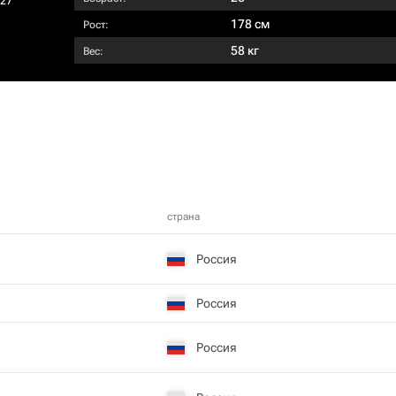
027
178 см
Рост:
58 кг
Вес:
страна
Россия
Россия
Россия