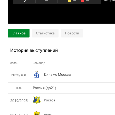
2
–
–
–
2026/2
Главное
Статистика
Новости
История выступлений
сезон
команда
Динамо Москва
2025/ н.в.
н.в.
Россия (до21)
Ростов
2019/2025
Анжи