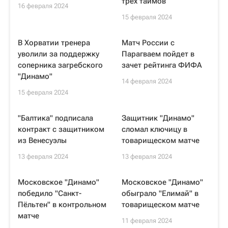
трех таймов
16 февраля 2024
15 февраля 2024
В Хорватии тренера
Матч России с
уволили за поддержку
Парагваем пойдет в
соперника загребского
зачет рейтинга ФИФА
"Динамо"
14 февраля 2024
15 февраля 2024
"Балтика" подписала
Защитник "Динамо"
контракт с защитником
сломал ключицу в
из Венесуэлы
товарищеском матче
13 февраля 2024
13 февраля 2024
Московское "Динамо"
Московское "Динамо"
победило "Санкт-
обыграло "Елимай" в
Пёльтен" в контрольном
товарищеском матче
матче
11 февраля 2024