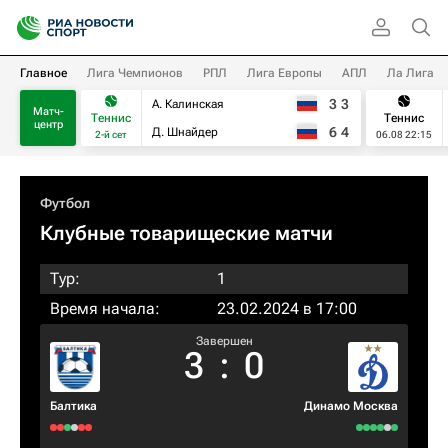
Главное
Лига Чемпионов
РПЛ
Лига Европы
АПЛ
Ла Лига
3
3
А. Калинская
Матч-
Теннис
Теннис
центр
6
4
Д. Шнайдер
2-й сет
06.08 22:15
Футбол
Клубные товарищеские матчи
Тур:
1
Время начала:
23.02.2024 в 17:00
Завершен
3
:
0
Балтика
Динамо Москва