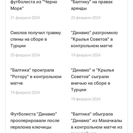
футболиста из "Черно
"Балтику" на правах
Море"
аренды
21 февраля 2024
20 февраля 2024
Смолов получил травму
"Динамо" разгромило
спины на сборе в
"Крылья Советов" в
Турции
контрольном матче
20 февраля 2024
19 февраля 2024
"Балтика" проиграла
"Динамо" и "Крылья
"Ротору" в контрольном
Советов" сыграли
матче
вничью на сборе в
Турции
19 февраля 2024
19 февраля 2024
Футболиста "Динамо"
"Балтика" обыграла
прооперировали после
"Динамо" из Махачкалы
перелома ключицы
в контрольном матче из