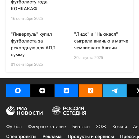
футболисту года
КОНКАКАФ
16 сентября 2025
"Ливерпуль" купил
"Лидс" и "Ньюкасл"
футболиста за
сыграли вничью в матче
рекордную для АПЛ
чемпионата Англии
сумму
30 августа 2025
01 сентября 2025
Футбол
Фигурное катание
Биатлон
ЗОЖ
Хоккей
Ав
Спецпроекты
Реклама
Продукты и сервисы
Пресс-ц