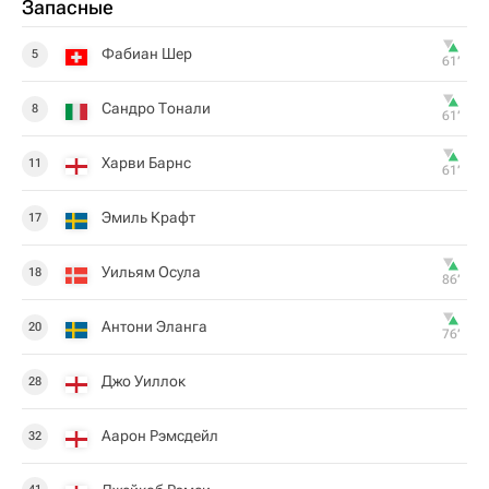
Запасные
Фабиан Шер
5
61‎’‎
Сандро Тонали
8
61‎’‎
Харви Барнс
11
61‎’‎
Эмиль Крафт
17
Уильям Осула
18
86‎’‎
Антони Эланга
20
76‎’‎
Джо Уиллок
28
Аарон Рэмсдейл
32