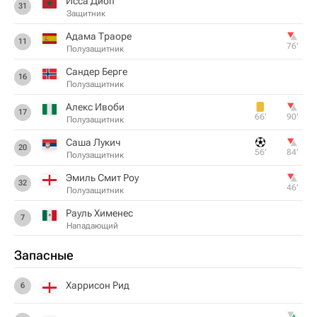
Исса Диоп
31
Защитник
Адама Траоре
11
76‎’‎
Полузащитник
Сандер Берге
16
Полузащитник
Алекс Ивоби
17
66‎’‎
90‎’‎
Полузащитник
Саша Лукич
20
56‎’‎
84‎’‎
Полузащитник
Эмиль Смит Роу
32
46‎’‎
Полузащитник
Рауль Хименес
7
Нападающий
Запасные
Харрисон Рид
6