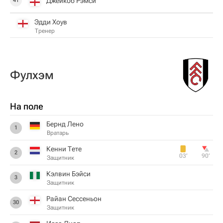
Джейкоб Рэмси
41
Эдди Хоув
Тренер
Фулхэм
На поле
Бернд Лено
1
Вратарь
Кенни Тете
2
03‎’‎
90‎’‎
Защитник
Кэлвин Бэйси
3
Защитник
Райан Сеcсеньон
30
Защитник