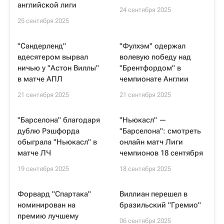
английской лиги
24 сентября 2025
25 сентября 2025
"Сандерленд"
"Фулхэм" одержал
вдесятером вырвал
волевую победу над
ничью у "Астон Виллы"
"Брентфордом" в
в матче АПЛ
чемпионате Англии
21 сентября 2025
21 сентября 2025
"Барселона" благодаря
"Ньюкасл" —
дублю Рэшфорда
"Барселона": смотреть
обыграла "Ньюкасл" в
онлайн матч Лиги
матче ЛЧ
чемпионов 18 сентября
19 сентября 2025
18 сентября 2025
Форвард "Спартака"
Виллиан перешел в
номинирован на
бразильский "Гремио"
премию лучшему
06 сентября 2025