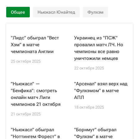
Общее
Ньюкасл Юнайтед
Фулхэм
"Лидс" обыграл "Вест
Украинец из "ПСЖ"
Хэм" в матче
провалил матч ЛЧ. Но
чемпионата Англии
чемпионы все равно
уничтожили немцев
25 октября 2025
22 октября 2025
"Ньюкасл" —
"Арсенал" взял верх над
"Бенфика": смотреть
"Фулхэмом" в матче
онлайн матч Лиги
АПЛ
чемпионов 21 октября
18 октября 2025
21 октября 2025
"Ньюкасл" обыграл
"Борнмут" обыграл
"Ноттингем Форест" в
"Фулхэм" в матче