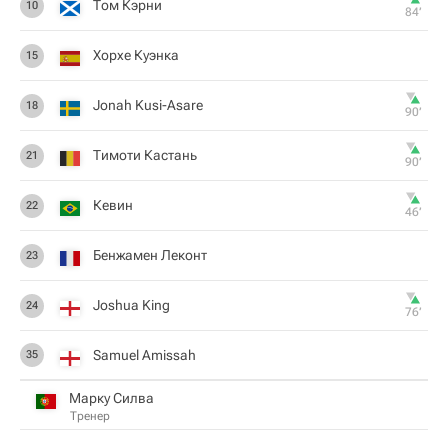
Том Кэрни
10
84‎’‎
Хорхе Куэнка
15
Jonah Kusi-Asare
18
90‎’‎
Тимоти Кастань
21
90‎’‎
Кевин
22
46‎’‎
Бенжамен Леконт
23
Joshua King
24
76‎’‎
Samuel Amissah
35
Марку Силва
Тренер