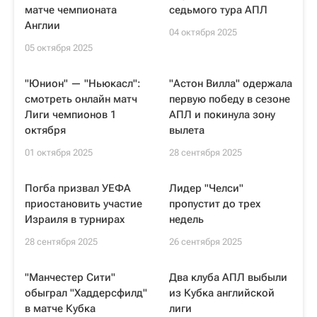
матче чемпионата
седьмого тура АПЛ
Англии
04 октября 2025
05 октября 2025
"Юнион" — "Ньюкасл":
"Астон Вилла" одержала
смотреть онлайн матч
первую победу в сезоне
Лиги чемпионов 1
АПЛ и покинула зону
октября
вылета
01 октября 2025
28 сентября 2025
Погба призвал УЕФА
Лидер "Челси"
приостановить участие
пропустит до трех
Израиля в турнирах
недель
28 сентября 2025
26 сентября 2025
"Манчестер Сити"
Два клуба АПЛ выбыли
обыграл "Хаддерсфилд"
из Кубка английской
в матче Кубка
лиги