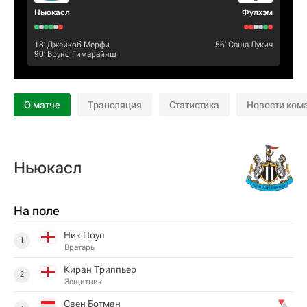
Ньюкасл
Фулхэм
18‎’‎
Джейкоб Мерфи
56‎’‎
Саша Лукич
90‎’‎
Бруно Гимарайнш
О матче
Трансляция
Статистика
Новости ком
Ньюкасл
На поле
Ник Поуп
1
Вратарь
Киран Триппьер
2
Защитник
Свен Ботман