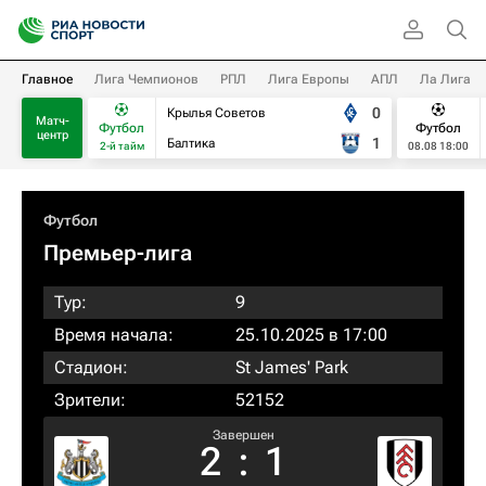
Главное
Лига Чемпионов
РПЛ
Лига Европы
АПЛ
Ла Лига
0
Крылья Советов
Матч-
Футбол
Футбол
центр
1
Балтика
2-й тайм
08.08 18:00
Футбол
Премьер-лига
Тур:
9
Время начала:
25.10.2025 в 17:00
Стадион:
St James' Park
Зрители:
52152
Завершен
2
:
1