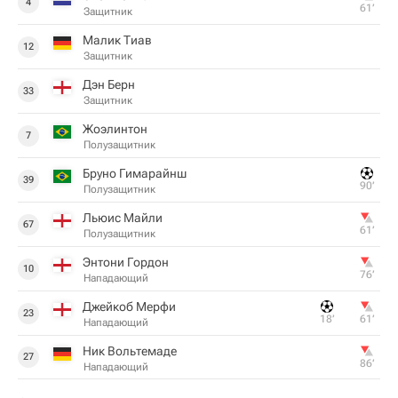
4
61‎’‎
Защитник
Малик Тиав
12
Защитник
Дэн Берн
33
Защитник
Жоэлинтон
7
Полузащитник
Бруно Гимарайнш
39
90‎’‎
Полузащитник
Льюис Майли
67
61‎’‎
Полузащитник
Энтони Гордон
10
76‎’‎
Нападающий
Джейкоб Мерфи
23
18‎’‎
61‎’‎
Нападающий
Ник Вольтемаде
27
86‎’‎
Нападающий